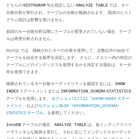
どちらの
句も指定しない
では、キー
HISTOGRAM
ANALYZE TABLE
分散分析が実行され、テーブルの分散が格納されます。 既存のヒスト
グラム統計は影響を受けません。
前回のキー分散分析以降にテーブルが変更されていない場合、テーブ
ルは再度分析されません。
MySQL では、格納されたキーの分散を使用して、定数以外の結合で
テーブルを結合する順序を決定します。 さらに、クエリー内の特定の
テーブルにどのインデックスを使用するかを決定する場合は、キー分
布を使用できます。
格納されているキー分散カーディナリティを確認するには、
SHOW
ステートメントまたは
INDEX
INFORMATION_SCHEMA
STATISTICS
テーブルを使用します。
セクション13.7.7.22「SHOW INDEX ステー
トメント」
および
セクション26.34「INFORMATION_SCHEMA
STATISTICS テーブル」
を参照してください。
テーブルの場合、
は、各インデックスツリ
InnoDB
ANALYZE TABLE
ーでランダムな除算を実行し、それに応じてインデックスカーディナ