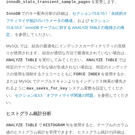
を変更します。
innodb_stats_transient_sample_pages
でのキー配布分析の詳細は、
セクション15.8.10.1「永続的オ
InnoDB
プティマイザ統計のパラメータの構成」
および
セクション
15.8.10.3「InnoDB テーブルに対する ANALYZE TABLE の複雑さの推
定」
を参照してください。
MySQL では、結合の最適化にインデックスカーディナリティの見積
りが使用されます。 結合が適切な方法で最適化されていない場合は、
を実行してみてください。
では
ANALYZE TABLE
ANALYZE TABLE
特定のテーブルに十分な値が生成されない場合は、特定のインデック
スの使用を強制するクエリーとともに
を使用するか、
FORCE INDEX
または MySQL でテーブルスキャンよりもインデックス検索が優先さ
れるように
システム変数を設定してくださ
max_seeks_for_key
い。
セクションB.3.5「オプティマイザ関連の問題」
を参照してくださ
い。
ヒストグラム統計分析
で
句を使用すると、テーブルのカラム
ANALYZE TABLE
HISTOGRAM
値のヒストグラム統計を管理できます。 ヒストグラム統計の詳細は、