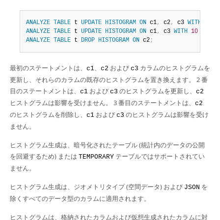
ANALYZE
TABLE
 t 
UPDATE
HISTOGRAM
ON
 c1
,
 c2
,
 c3 
WITH
10
B
ANALYZE
TABLE
 t 
UPDATE
HISTOGRAM
ON
 c1
,
 c3 
WITH
10
BUCKE
ANALYZE
TABLE
 t 
DROP
HISTOGRAM
ON
 c2
;
最初のステートメントは、
、
および
カラムのヒストグラムを
c1
c2
c3
更新し、それらのカラムの既存のヒストグラムを置き換えます。 2 番
目のステートメントは、
および
のヒストグラムを更新し、
c1
c3
c2
ヒストグラムは影響を受けません。 3 番目のステートメントは、
c2
のヒストグラムを削除し、
および
のヒストグラムは影響を受け
c1
c3
ません。
ヒストグラム生成は、暗号化されたテーブル (統計内のデータの公開
を回避するため) または
テーブルではサポートされてい
TEMPORARY
ません。
ヒストグラム生成は、ジオメトリタイプ (空間データ) および
を
JSON
除くすべてのデータ型のカラムに適用されます。
ヒストグラムは、格納されたカラムおよび仮想生成されたカラムに対