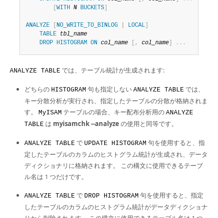
Developer Zone
[
WITH
N
BUCKETS
]
ANALYZE
[
NO_WRITE_TO_BINLOG
|
LOCAL
]
TABLE
tbl_name
DROP
HISTOGRAM
ON
col_name
[
,
col_name
]
.
.
.
では、テーブル統計が生成されます:
ANALYZE TABLE
どちらの
句も指定しない
では、
HISTOGRAM
ANALYZE TABLE
キー分散分析が実行され、指定したテーブルの分散が格納されま
す。
テーブルの場合、キー配布分析用の
MyISAM
ANALYZE
は
myisamchk --analyze
の使用と同等です。
TABLE
で
句を使用すると、指
ANALYZE TABLE
UPDATE HISTOGRAM
定したテーブルのカラムのヒストグラム統計が生成され、データ
ディクショナリに格納されます。 この構文に使用できるテーブ
ル名は 1 つだけです。
で
句を使用すると、指定
ANALYZE TABLE
DROP HISTOGRAM
したテーブルのカラムのヒストグラム統計がデータディクショナ