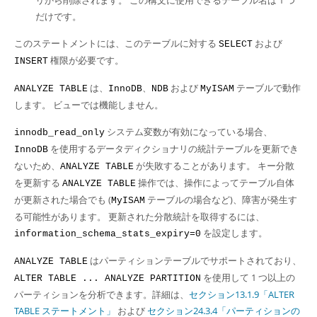
リから削除されます。 この構文に使用できるテーブル名は 1 つ
だけです。
このステートメントには、このテーブルに対する
および
SELECT
権限が必要です。
INSERT
は、
、
および
テーブルで動作
ANALYZE TABLE
InnoDB
NDB
MyISAM
します。 ビューでは機能しません。
システム変数が有効になっている場合、
innodb_read_only
を使用するデータディクショナリの統計テーブルを更新でき
InnoDB
ないため、
が失敗することがあります。 キー分散
ANALYZE TABLE
を更新する
操作では、操作によってテーブル自体
ANALYZE TABLE
が更新された場合でも (
テーブルの場合など)、障害が発生す
MyISAM
る可能性があります。 更新された分散統計を取得するには、
を設定します。
information_schema_stats_expiry=0
はパーティションテーブルでサポートされており、
ANALYZE TABLE
を使用して 1 つ以上の
ALTER TABLE ... ANALYZE PARTITION
パーティションを分析できます。詳細は、
セクション13.1.9「ALTER
TABLE ステートメント」
および
セクション24.3.4「パーティションの