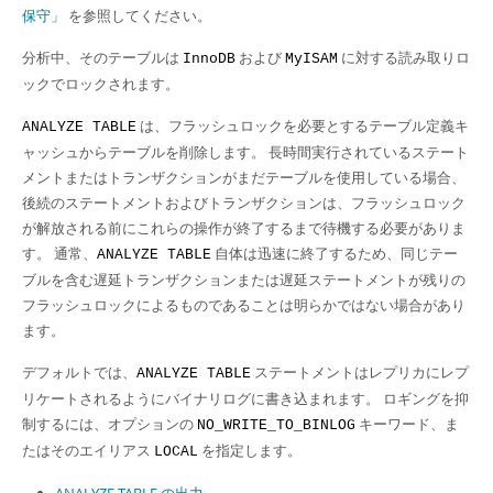
保守」
を参照してください。
分析中、そのテーブルは
および
に対する読み取りロ
InnoDB
MyISAM
ックでロックされます。
は、フラッシュロックを必要とするテーブル定義キ
ANALYZE TABLE
ャッシュからテーブルを削除します。 長時間実行されているステート
メントまたはトランザクションがまだテーブルを使用している場合、
後続のステートメントおよびトランザクションは、フラッシュロック
が解放される前にこれらの操作が終了するまで待機する必要がありま
す。 通常、
自体は迅速に終了するため、同じテー
ANALYZE TABLE
ブルを含む遅延トランザクションまたは遅延ステートメントが残りの
フラッシュロックによるものであることは明らかではない場合があり
ます。
デフォルトでは、
ステートメントはレプリカにレプ
ANALYZE TABLE
リケートされるようにバイナリログに書き込まれます。 ロギングを抑
制するには、オプションの
キーワード、ま
NO_WRITE_TO_BINLOG
たはそのエイリアス
を指定します。
LOCAL