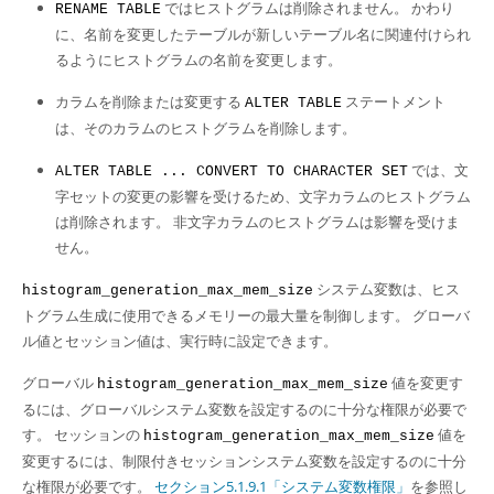
ではヒストグラムは削除されません。 かわり
RENAME TABLE
に、名前を変更したテーブルが新しいテーブル名に関連付けられ
るようにヒストグラムの名前を変更します。
カラムを削除または変更する
ステートメント
ALTER TABLE
は、そのカラムのヒストグラムを削除します。
では、文
ALTER TABLE ... CONVERT TO CHARACTER SET
字セットの変更の影響を受けるため、文字カラムのヒストグラム
は削除されます。 非文字カラムのヒストグラムは影響を受けま
せん。
システム変数は、ヒス
histogram_generation_max_mem_size
トグラム生成に使用できるメモリーの最大量を制御します。 グローバ
ル値とセッション値は、実行時に設定できます。
グローバル
値を変更す
histogram_generation_max_mem_size
るには、グローバルシステム変数を設定するのに十分な権限が必要で
す。 セッションの
値を
histogram_generation_max_mem_size
変更するには、制限付きセッションシステム変数を設定するのに十分
な権限が必要です。
セクション5.1.9.1「システム変数権限」
を参照し