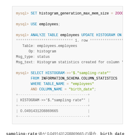
mysql>
SET
 histogram_generation_max_mem_size 
=
2000000
;
mysql>
USE
 employees
;
mysql>
ANALYZE
TABLE
 employees 
UPDATE
HISTOGRAM
ON
 birth
*
*
*
*
*
*
*
*
*
*
*
*
*
*
*
*
*
*
*
*
*
*
*
*
*
*
*
 1. row 
*
*
*
*
*
*
*
*
*
*
*
*
*
*
*
*
*
*
*
*
*
   Table
:
 employees.employees

      Op
:
 histogram

Msg_type
:
 status

Msg_text
:
mysql>
SELECT
HISTOGRAM
-
>>
'$."sampling-rate"'
FROM
 INFORMATION_SCHEMA
.
COLUMN_STATISTICS

WHERE
TABLE_NAME
=
"employees"
AND
COLUMN_NAME
=
"birth_date"
;
+
-
-
-
-
-
-
-
-
-
-
-
-
-
-
-
-
-
-
-
-
-
-
-
-
-
-
-
-
-
-
-
-
-
+
|
 HISTOGRAM
-
>>'$."sampling
-
rate"' 
|
+
-
-
-
-
-
-
-
-
-
-
-
-
-
-
-
-
-
-
-
-
-
-
-
-
-
-
-
-
-
-
-
-
-
+
|
 0.0491431208869665              
|
+
-
-
-
-
-
-
-
-
-
-
-
-
-
-
-
-
-
-
-
-
-
-
-
-
-
-
-
-
-
-
-
-
-
+
値が 0.0491431208869665 の場合、
sampling-rate
birth_date