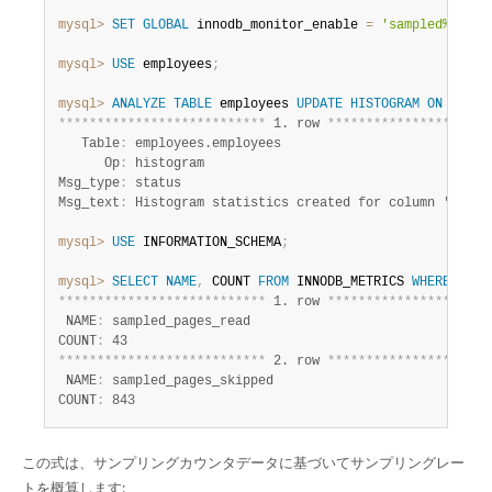
mysql>
SET
GLOBAL
 innodb_monitor_enable 
=
'sampled%'
;
mysql>
USE
 employees
;
mysql>
ANALYZE
TABLE
 employees 
UPDATE
HISTOGRAM
ON
 birth
*
*
*
*
*
*
*
*
*
*
*
*
*
*
*
*
*
*
*
*
*
*
*
*
*
*
*
 1. row 
*
*
*
*
*
*
*
*
*
*
*
*
*
*
*
*
*
*
*
*
*
   Table
:
 employees.employees

      Op
:
 histogram

Msg_type
:
 status

Msg_text
:
mysql>
USE
 INFORMATION_SCHEMA
;
mysql>
SELECT
NAME
,
 COUNT 
FROM
 INNODB_METRICS 
WHERE
NAME
*
*
*
*
*
*
*
*
*
*
*
*
*
*
*
*
*
*
*
*
*
*
*
*
*
*
*
 1. row 
*
*
*
*
*
*
*
*
*
*
*
*
*
*
*
*
*
*
*
*
*
 NAME
:
 sampled_pages_read

COUNT
:
*
*
*
*
*
*
*
*
*
*
*
*
*
*
*
*
*
*
*
*
*
*
*
*
*
*
*
 2. row 
*
*
*
*
*
*
*
*
*
*
*
*
*
*
*
*
*
*
*
*
*
 NAME
:
 sampled_pages_skipped

COUNT
:
 843
この式は、サンプリングカウンタデータに基づいてサンプリングレー
トを概算します: