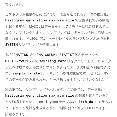
てください。
ヒストグラム生成のためにメモリーに読み込まれるデータの推定量が
で定義されている制限
histogram_generation_max_mem_size
を超える場合、MySQL はデータをすべてメモリーに読み取るのでは
なくサンプリングします。 サンプリングは、テーブル全体に均等に分
散されます。 MySQL では、ページレベルのサンプリング方法である
サンプリングを使用します。
SYSTEM
テーブルの
INFORMATION_SCHEMA.COLUMN_STATISTICS
カラムの
値をクエリーして、ヒストグ
HISTOGRAM
sampling-rate
ラムを作成するためにサンプリングされたデータの割合を判断できま
す。
は、0.0 と 1.0 の間の数値です。 値 1 は、すべ
sampling-rate
てのデータが読み取られたことを意味します (サンプリングなし)。
次の例では、サンプリングを示します。 この例では、データ量が
の制限を超えているこ
histogram_generation_max_mem_size
とを確認するために、
テーブルの
カラムの
employees
birth_date
ヒストグラム統計を生成する前に、制限は低い値 (2000000 バイト) に
設定されます。