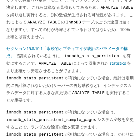
リティの見積りを更新することで、インデックスカーディナリティを
決定します。 これらは単なる見積もりであるため、
ANALYZE TABLE
を繰り返し実行すると、別の数値が生成される可能性があります。 こ
れによって
の
テーブル上での速度は速く
ANALYZE TABLE
InnoDB
なりますが、すべての行が考慮されているわけではないため、100%
正確とは言えません。
セクション15.8.10.1「永続的オプティマイザ統計のパラメータの構
成」
で説明されているように、
を有
innodb_stats_persistent
効にすることで、
によって収集された
statistics
を
ANALYZE TABLE
より正確かつ安定させることができます。
が有効になっている場合、統計は定期
innodb_stats_persistent
的に再計算されないため (サーバーの再起動後など)、インデックスカ
ラムデータに対する大きな変更後に
を実行するこ
ANALYZE TABLE
とが重要です。
が有効になっている場合は、
innodb_stats_persistent
システム変数を変更
innodb_stats_persistent_sample_pages
することで、ランダムな除算の数を変更できます。
が無効になっている場合は、かわりに
innodb_stats_persistent