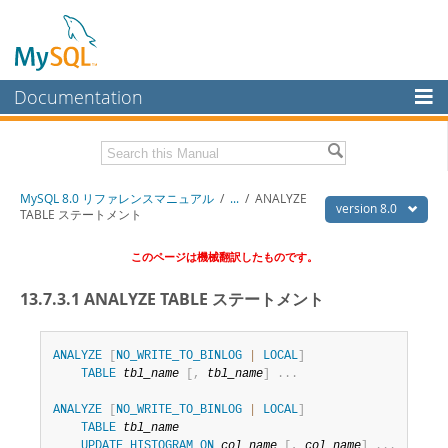
Documentation
MySQL Server
MySQL Enterprise
Download this Manual
MySQL 8.0 リファレンスマニュアル
/
...
/
ANALYZE
Workbench
version 8.0
TABLE ステートメント
InnoDB Cluster
PDF (US Ltr)
- 36.1Mb
このページは機械翻訳したものです。
PDF (A4)
- 36.2Mb
MySQL NDB Cluster
13.7.3.1 ANALYZE TABLE ステートメント
Connectors
More
ANALYZE
[
NO_WRITE_TO_BINLOG
|
LOCAL
]
TABLE
tbl_name
[
,
tbl_name
]
.
.
.
MySQL.com
ANALYZE
[
NO_WRITE_TO_BINLOG
|
LOCAL
]
Downloads
TABLE
tbl_name
UPDATE
HISTOGRAM
ON
col_name
[
,
col_name
]
.
.
.