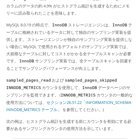
カラムのデータの約 4.9% がヒストグラム統計を生成するためにメモ
リーに読み取られたことを意味します。
MySQL 8.0.19 の時点で、
ストレージエンジンは、
テ
InnoDB
InnoDB
ーブルに格納されているデータに対して独自のサンプリング実装を提
供します。 ストレージエンジンが独自のサンプリング実装を提供しな
い場合に MySQL で使用されるデフォルトのサンプリング実装では、
大規模なテーブルに対してコストがかかる全テーブルスキャンが必要
です。
サンプリング実装では、全テーブルスキャンを回避す
InnoDB
ることでサンプリングパフォーマンスが向上します。
および
sampled_pages_read
sampled_pages_skipped
カウンタを使用して、
データページのサ
INNODB_METRICS
InnoDB
ンプリングを監視できます。 (
カウンタの一般的な
INNODB_METRICS
使用方法については、
セクション26.51.22「INFORMATION_SCHEMA
INNODB_METRICS テーブル」
を参照してください。)
次の例は、ヒストグラム統計を生成する前にカウンタを有効にする必
要があるサンプリングカウンタの使用方法を示しています。