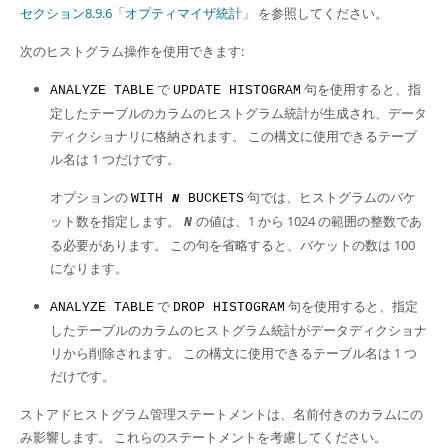
セクション8.9.6「オプティマイザ統計」
を参照してください。
次のヒストグラム操作を使用できます:
で
句を使用すると、指
ANALYZE TABLE
UPDATE HISTOGRAM
定したテーブルのカラムのヒストグラム統計が生成され、データ
ディクショナリに格納されます。 この構文に使用できるテーブ
ル名は 1 つだけです。
オプションの
句では、ヒストグラムのバケ
WITH
BUCKETS
N
ット数を指定します。
の値は、1 から 1024 の範囲の整数であ
N
る必要があります。 この句を省略すると、バケットの数は 100
になります。
で
句を使用すると、指定
ANALYZE TABLE
DROP HISTOGRAM
したテーブルのカラムのヒストグラム統計がデータディクショナ
リから削除されます。 この構文に使用できるテーブル名は 1 つ
だけです。
ストアドヒストグラム管理ステートメントは、名前付きのカラムにの
み影響します。 これらのステートメントを考慮してください。