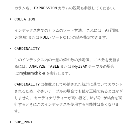
カラム名。
カラムの説明も参照してください。
EXPRESSION
COLLATION
インデックス内でのカラムのソート方法。 これには、
(昇順)、
A
(降順) または
(ソートなし) の値を指定できます。
D
NULL
CARDINALITY
このインデックス内の一意の値の数の推定値。 この数を更新す
るには、
または (
テーブルの場合
ANALYZE TABLE
MyISAM
は)
myisamchk -a
を実行します。
は整数として格納された統計に基づいてカウント
CARDINALITY
されるため、小さいテーブルの場合でも値が正確であるとはかぎ
りません。 カーディナリティーが高いほど、MySQL が結合を実
行するときにこのインデックスを使用する可能性は高くなりま
す。
SUB_PART