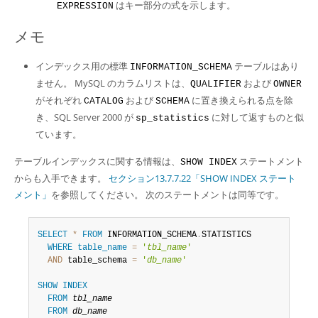
はキー部分の式を示します。
EXPRESSION
メモ
インデックス用の標準
テーブルはあり
INFORMATION_SCHEMA
ません。 MySQL のカラムリストは、
および
QUALIFIER
OWNER
がそれぞれ
および
に置き換えられる点を除
CATALOG
SCHEMA
き、SQL Server 2000 が
に対して返すものと似
sp_statistics
ています。
テーブルインデックスに関する情報は、
ステートメント
SHOW INDEX
からも入手できます。
セクション13.7.7.22「SHOW INDEX ステート
メント」
を参照してください。 次のステートメントは同等です。
SELECT
*
FROM
 INFORMATION_SCHEMA
.
STATISTICS

WHERE
table_name
=
'
tbl_name
'
AND
 table_schema 
=
'
db_name
'
SHOW
INDEX
FROM
tbl_name
FROM
db_name