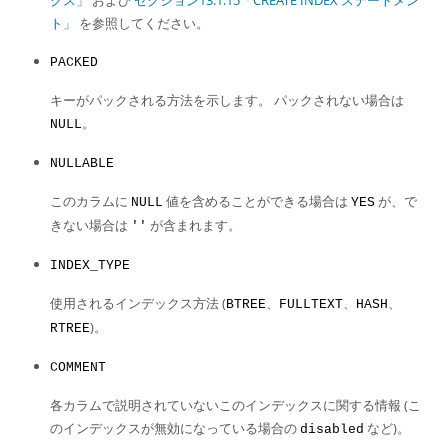
クス」
および
セクション13.1.15「CREATE INDEX ステートメン
ト」
を参照してください。
PACKED
キーがパックされる方法を示します。 パックされない場合は
。
NULL
NULLABLE
このカラムに
値を含めることができる場合は
が、で
NULL
YES
きない場合は
が含まれます。
''
INDEX_TYPE
使用されるインデックス方法 (
、
、
、
BTREE
FULLTEXT
HASH
)。
RTREE
COMMENT
各カラムで説明されていないこのインデックスに関する情報 (こ
のインデックスが無効になっている場合の
など)。
disabled