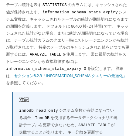
Developer Zone
テーブル統計を表す
のカラムには、キャッシュされた
STATISTICS
値が保持されます。
シス
information_schema_stats_expiry
テム変数は、キャッシュされたテーブルの統計が期限切れになるまで
の期間を定義します。 デフォルトは 86400 秒 (24 時間) です。 キャッ
シュされた統計がない場合、または統計が期限切れになっている場合
は、テーブル統計カラムのクエリー時にストレージエンジンから統計
が取得されます。 特定のテーブルのキャッシュされた値をいつでも更
新するには、
を使用します。 常に最新の統計をス
ANALYZE TABLE
トレージエンジンから直接取得するには、
を設定します。 詳細
information_schema_stats_expiry=0
は、
セクション8.2.3「INFORMATION_SCHEMA クエリーの最適化」
を参照してください。
注記
システム変数が有効になってい
innodb_read_only
る場合、
を使用するデータディクショナリの統
InnoDB
計テーブルを更新できないため、
が
ANALYZE TABLE
失敗することがあります。 キー分散を更新する