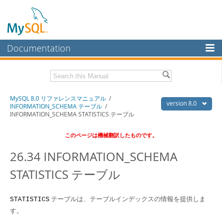
Documentation
MySQL Server
MySQL Enterprise
Download this Manual
MySQL 8.0 リファレンスマニュアル
/
Workbench
version 8.0
INFORMATION_SCHEMA テーブル
/
INFORMATION_SCHEMA STATISTICS テーブル
InnoDB Cluster
PDF (US Ltr)
- 36.1Mb
PDF (A4)
- 36.2Mb
このページは機械翻訳したものです。
MySQL NDB Cluster
26.34 INFORMATION_SCHEMA
Connectors
STATISTICS テーブル
More
MySQL.com
テーブルは、テーブルインデックスの情報を提供しま
STATISTICS
Downloads
す。