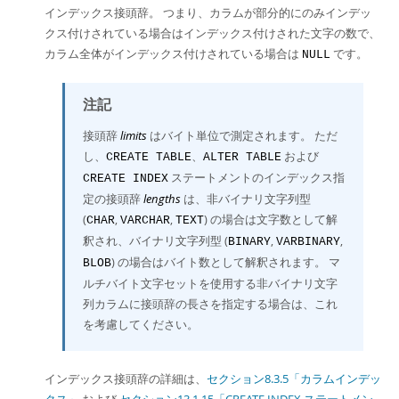
インデックス接頭辞。 つまり、カラムが部分的にのみインデッ
クス付けされている場合はインデックス付けされた文字の数で、
カラム全体がインデックス付けされている場合は
です。
NULL
注記
接頭辞
limits
はバイト単位で測定されます。 ただ
し、
、
および
CREATE TABLE
ALTER TABLE
ステートメントのインデックス指
CREATE INDEX
定の接頭辞
lengths
は、非バイナリ文字列型
(
,
,
) の場合は文字数として解
CHAR
VARCHAR
TEXT
釈され、バイナリ文字列型 (
,
,
BINARY
VARBINARY
) の場合はバイト数として解釈されます。 マ
BLOB
ルチバイト文字セットを使用する非バイナリ文字
列カラムに接頭辞の長さを指定する場合は、これ
を考慮してください。
インデックス接頭辞の詳細は、
セクション8.3.5「カラムインデッ