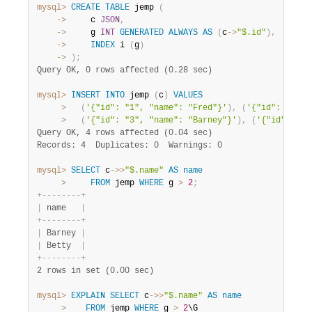
mysql>
CREATE
TABLE
 jemp 
(
    ->
     c 
JSON
,
    ->
     g 
INT
GENERATED
ALWAYS
AS
(
c
-
>
"$.id"
)
,
    ->
INDEX
 i 
(
g
)
    ->
)
;
Query OK, 0 rows affected (0.28 sec)
mysql>
INSERT
INTO
 jemp 
(
c
)
VALUES
>
(
'{"id": "1", "name": "Fred"}'
)
,
(
'{"id": "2", 
>
(
'{"id": "3", "name": "Barney"}'
)
,
(
'{"id": "4"
Query OK, 4 rows affected (0.04 sec)
Records: 4  Duplicates: 0  Warnings: 0
mysql>
SELECT
 c
-
>>
"$.name"
AS
name
>
FROM
 jemp 
WHERE
 g 
>
2
;
+
-
-
-
-
-
-
-
-
+
|
 name   
|
+
-
-
-
-
-
-
-
-
+
|
 Barney 
|
|
 Betty  
|
+
-
-
-
-
-
-
-
-
+
2 rows in set (0.00 sec)
mysql>
EXPLAIN
SELECT
 c
-
>>
"$.name"
AS
name
>
FROM
 jemp 
WHERE
 g 
>
2