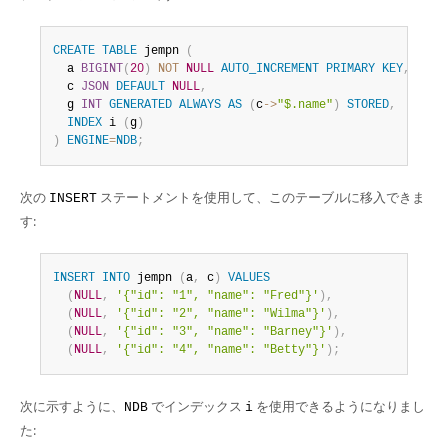
CREATE
TABLE
 jempn 
(
  a 
BIGINT
(
20
)
NOT
NULL
AUTO_INCREMENT
PRIMARY
KEY
,
  c 
JSON
DEFAULT
NULL
,
  g 
INT
GENERATED
ALWAYS
AS
(
c
-
>
"$.name"
)
STORED
,
INDEX
 i 
(
g
)
)
ENGINE
=
NDB
;
次の
ステートメントを使用して、このテーブルに移入できま
INSERT
す:
INSERT
INTO
 jempn 
(
a
,
 c
)
VALUES
(
NULL
,
'{"id": "1", "name": "Fred"}'
)
,
(
NULL
,
'{"id": "2", "name": "Wilma"}'
)
,
(
NULL
,
'{"id": "3", "name": "Barney"}'
)
,
(
NULL
,
'{"id": "4", "name": "Betty"}'
)
;
次に示すように、
でインデックス
を使用できるようになりまし
NDB
i
た: