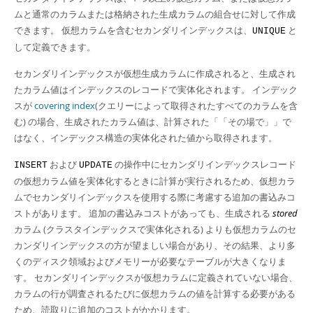
Developer Zone
ムと通常のカラムまたは格納された生成カラムの組合せに対して作成
できます。 仮想カラムを含むセカンダリインデックスは、
と
UNIQUE
して定義できます。
セカンダリインデックスが仮想生成カラムに作成されると、生成され
たカラム値はインデックスのレコードで実体化されます。 インデック
スが
covering index
(クエリーによって取得されたすべてのカラムを含
む) の場合、生成されたカラム値は、計算された
「
「その場で」
」
で
はなく、インデックス構造の実体化された値から取得されます。
および
の操作中にセカンダリインデックスレコード
INSERT
UPDATE
の仮想カラム値を実体化するときに計算が実行されるため、仮想カラ
ムでセカンダリインデックスを使用する際に考慮する追加の書込みコ
ストがあります。 追加の書込みコストがあっても、生成される
stored
カラム (クラスタインデックスで実体化される) よりも仮想カラムのセ
カンダリインデックスの方が望ましい場合があり、その結果、より多
くのディスク領域およびメモリーが必要なテーブルが大きくなりま
す。 セカンダリインデックスが仮想カラムに定義されていない場合、
カラムの行が調査されるたびに仮想カラムの値を計算する必要がある
ため、読取りに追加のコストがかかります。