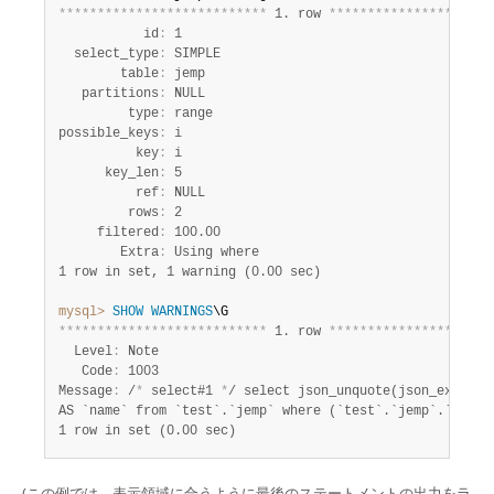
*
*
*
*
*
*
*
*
*
*
*
*
*
*
*
*
*
*
*
*
*
*
*
*
*
*
*
 1. row 
*
*
*
*
*
*
*
*
*
*
*
*
*
*
*
*
*
*
*
*
*
           id
:
 1

  select_type
:
 SIMPLE

        table
:
 jemp

   partitions
:
 NULL

         type
:
 range

possible_keys
:
 i

          key
:
 i

      key_len
:
 5

          ref
:
 NULL

         rows
:
 2

     filtered
:
 100.00

        Extra
:
1 row in set, 1 warning (0.00 sec)
mysql>
SHOW
WARNINGS
*
*
*
*
*
*
*
*
*
*
*
*
*
*
*
*
*
*
*
*
*
*
*
*
*
*
*
 1. row 
*
*
*
*
*
*
*
*
*
*
*
*
*
*
*
*
*
*
*
*
*
  Level
:
 Note

   Code
:
 1003

Message
:
 /
*
 select#1 
*
/ select json_unquote(json_extract
1 row in set (0.00 sec)
(この例では、表示領域に合うように最後のステートメントの出力をラ