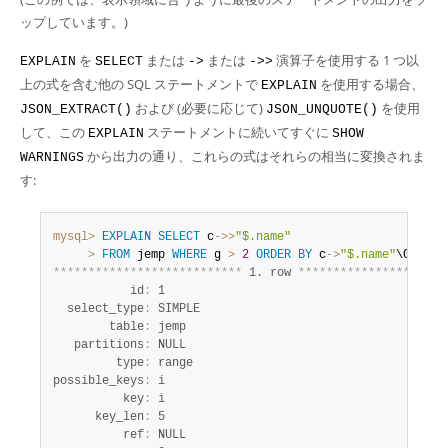
ップしています。)
を
または
または
演算子を使用する 1 つ以
EXPLAIN
SELECT
->
->>
上の式を含む他の SQL ステートメントで
を使用する場合、
EXPLAIN
および (必要に応じて)
を使用
JSON_EXTRACT()
JSON_UNQUOTE()
して、この
ステートメントに続いてすぐに
EXPLAIN
SHOW
から出力の通り、これらの式はそれらの相当に変換されま
WARNINGS
す:
mysql>
EXPLAIN
SELECT
 c
-
>>
"$.name"
>
FROM
 jemp 
WHERE
 g 
>
2
ORDER
BY
 c
-
>
"$.name"
*
*
*
*
*
*
*
*
*
*
*
*
*
*
*
*
*
*
*
*
*
*
*
*
*
*
*
 1. row 
*
*
*
*
*
*
*
*
*
*
*
*
*
*
*
*
*
*
*
*
*
           id
:
 1

  select_type
:
 SIMPLE

        table
:
 jemp

   partitions
:
 NULL

         type
:
 range

possible_keys
:
 i

          key
:
 i

      key_len
:
 5

          ref
:
 NULL
