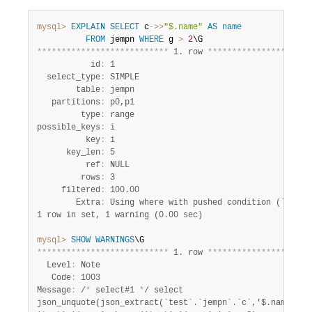
mysql>
EXPLAIN
SELECT
 c
-
>>
"$.name"
AS
name
FROM
 jempn 
WHERE
 g 
>
2
*
*
*
*
*
*
*
*
*
*
*
*
*
*
*
*
*
*
*
*
*
*
*
*
*
*
*
 1. row 
*
*
*
*
*
*
*
*
*
*
*
*
*
*
*
*
*
*
*
*
*
           id
:
 1

  select_type
:
 SIMPLE

        table
:
 jempn

   partitions
:
 p0,p1

         type
:
 range

possible_keys
:
 i

          key
:
 i

      key_len
:
 5

          ref
:
 NULL

         rows
:
 3

     filtered
:
 100.00

        Extra
:
1 row in set, 1 warning (0.00 sec)
mysql>
SHOW
WARNINGS
*
*
*
*
*
*
*
*
*
*
*
*
*
*
*
*
*
*
*
*
*
*
*
*
*
*
*
 1. row 
*
*
*
*
*
*
*
*
*
*
*
*
*
*
*
*
*
*
*
*
*
  Level
:
 Note

   Code
:
 1003

Message
:
 /
*
 select#1 
*
/ select

json_unquote(json_extract(`test`.`jempn`.`c`,'$.name')) A