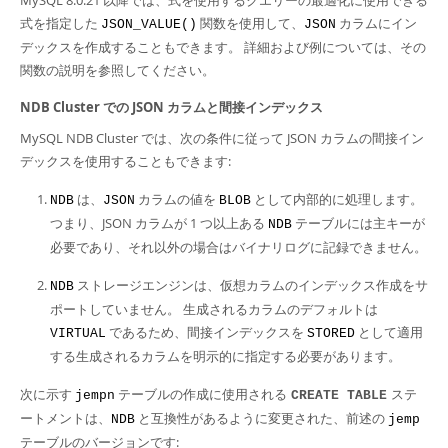
MySQL 8.0.21 以降では、式を使用するクエリーの最適化に使用できる
式を指定した
関数を使用して、
カラムにイン
JSON_VALUE()
JSON
デックスを作成することもできます。 詳細および例については、その
関数の説明を参照してください。
NDB Cluster での JSON カラムと間接インデックス
MySQL NDB Cluster では、次の条件に従って JSON カラムの間接イン
デックスを使用することもできます:
は、
カラムの値を
として内部的に処理します。
NDB
JSON
BLOB
つまり、JSON カラムが 1 つ以上ある
テーブルには主キーが
NDB
必要であり、それ以外の場合はバイナリログに記録できません。
ストレージエンジンは、仮想カラムのインデックス作成をサ
NDB
ポートしていません。 生成されるカラムのデフォルトは
であるため、間接インデックスを
として適用
VIRTUAL
STORED
する生成されるカラムを明示的に指定する必要があります。
次に示す
テーブルの作成に使用される
ステ
jempn
CREATE TABLE
ートメントは、
と互換性があるように変更された、前述の
NDB
jemp
テーブルのバージョンです: