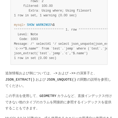
         rows
:
 2

     filtered
:
 100.00

        Extra
:
1 row in set, 1 warning (0.00 sec)
mysql>
SHOW
WARNINGS
*
*
*
*
*
*
*
*
*
*
*
*
*
*
*
*
*
*
*
*
*
*
*
*
*
*
*
 1. row 
*
*
*
*
*
*
*
*
*
*
*
*
*
*
*
*
*
*
*
*
*
  Level
:
 Note

   Code
:
 1003

Message
:
 /
*
 select#1 
*
/ select json_unquote(json_extract
`c->>"$.name"` from `test`.`jemp` where (`test`.`jemp`.`g
1 row in set (0.00 sec)
追加情報および例については、
および
の演算子と、
->
->>
および
の関数の説明を参照し
JSON_EXTRACT()
JSON_UNQUOTE()
てください。
この手法を使用して、
カラムなど、直接インデックス付け
GEOMETRY
できない他のタイプのカラムを間接的に参照するインデックスを提供
することもできます。