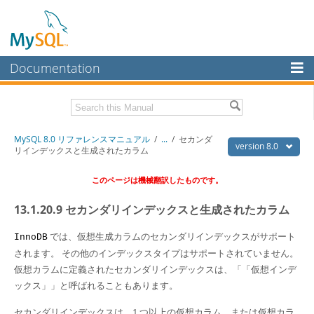
Documentation
MySQL Server
MySQL Enterprise
Download this Manual
MySQL 8.0 リファレンスマニュアル
/
...
/
セカンダ
Workbench
version 8.0
リインデックスと生成されたカラム
InnoDB Cluster
PDF (US Ltr)
- 36.1Mb
このページは機械翻訳したものです。
PDF (A4)
- 36.2Mb
MySQL NDB Cluster
13.1.20.9 セカンダリインデックスと生成されたカラム
Connectors
では、仮想生成カラムのセカンダリインデックスがサポート
InnoDB
More
されます。 その他のインデックスタイプはサポートされていません。
MySQL.com
仮想カラムに定義されたセカンダリインデックスは、
「
「仮想インデ
ックス」
」
と呼ばれることもあります。
Downloads
セカンダリインデックスは、1 つ以上の仮想カラム、または仮想カラ