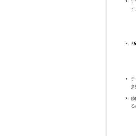
1
す
tb
テ
参
修
る