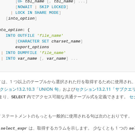
[
OF
tbl_name
[
,
tbl_name
]
.
.
.
]
[
NOWAIT
|
SKIP
LOCKED
]
|
LOCK
IN
SHARE
MODE
]
[
into_option
]
nto_option
: {

INTO
OUTFILE
'
file_name
'
[
CHARACTER
SET
charset_name
]
export_options
|
INTO
DUMPFILE
'
file_name
'
|
INTO
var_name
[
,
var_name
]
.
.
.
は、1 つ以上のテーブルから選択された行を取得するために使用され
T
クション13.2.10.3「UNION 句」
および
セクション13.2.11「サブクエ
まり、
内でアクセス可能な共通テーブル式を定義できます。
セ
SELECT
ステートメントのもっとも一般的に使用される句は次のとおりです。
T
各
は、取得するカラムを示します。 少なくとも 1 つの
select_expr
se