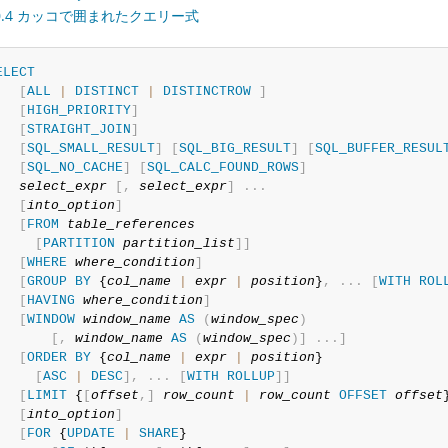
.10.4 カッコで囲まれたクエリー式
ELECT
[
ALL
|
DISTINCT
|
DISTINCTROW
]
[
HIGH_PRIORITY
]
[
STRAIGHT_JOIN
]
[
SQL_SMALL_RESULT
]
[
SQL_BIG_RESULT
]
[
SQL_BUFFER_RESUL
[
SQL_NO_CACHE
]
[
SQL_CALC_FOUND_ROWS
]
select_expr
[
,
select_expr
]
.
.
.
[
into_option
]
[
FROM
table_references
[
PARTITION
partition_list
]
]
[
WHERE
where_condition
]
[
GROUP
BY
 {
col_name
|
expr
|
position
}
,
.
.
.
[
WITH
ROL
[
HAVING
where_condition
]
[
WINDOW
window_name
AS
(
window_spec
)
[
,
window_name
AS
(
window_spec
)
]
.
.
.
]
[
ORDER
BY
 {
col_name
|
expr
|
position
}

[
ASC
|
DESC
]
,
.
.
.
[
WITH
ROLLUP
]
]
[
LIMIT
 {
[
offset
,
]
row_count
|
row_count
OFFSET
offset
[
into_option
]
[
FOR
 {
UPDATE
|
SHARE
}
