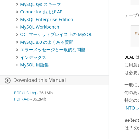
MySQL sys スキーマ
Connector および API
テーブ
MySQL Enterprise Edition
MySQL Workbench
m
OCI マーケットプレイス上の MySQL
 
MySQL 8.0 のよくある質問
エラーメッセージと一般的な問題
は
インデックス
DUAL
に用意
MySQL 用語集
は必要
Download this Manual
一般に
句のあ
PDF (US Ltr)
- 36.1Mb
PDF (A4)
- 36.2Mb
特定の
INTO
selec
は
の
*