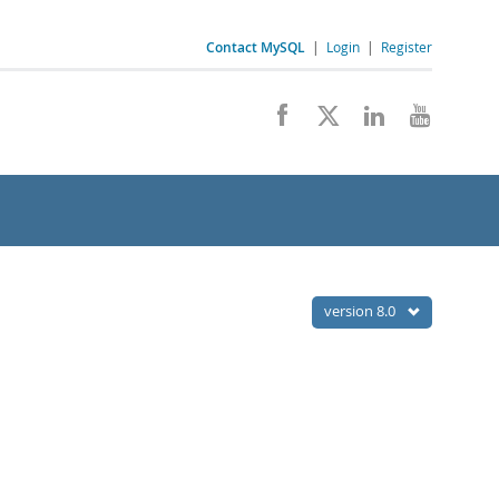
Contact MySQL
|
Login
|
Register
version 8.0