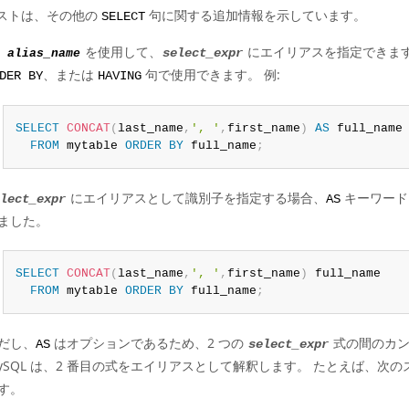
ストは、その他の
句に関する追加情報を示しています。
SELECT
を使用して、
にエイリアスを指定できます
S
alias_name
select_expr
、または
句で使用できます。 例:
DER BY
HAVING
SELECT
CONCAT
(
last_name
,
', '
,
first_name
)
AS
 full_name

FROM
 mytable 
ORDER
BY
 full_name
;
にエイリアスとして識別子を指定する場合、
キーワード
lect_expr
AS
ました。
SELECT
CONCAT
(
last_name
,
', '
,
first_name
)
 full_name

FROM
 mytable 
ORDER
BY
 full_name
;
だし、
はオプションであるため、2 つの
式の間のカン
AS
select_expr
ySQL は、2 番目の式をエイリアスとして解釈します。 たとえば、次
す。