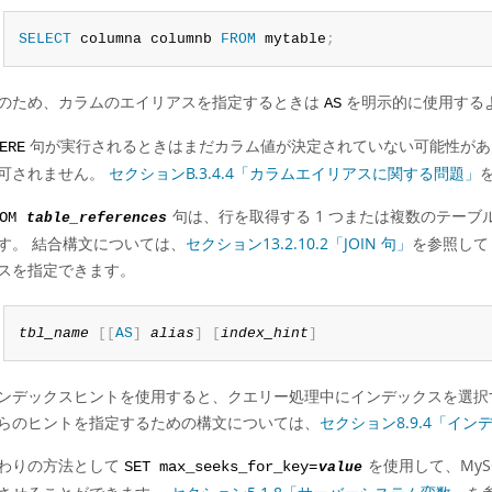
SELECT
 columna columnb 
FROM
 mytable
;
のため、カラムのエイリアスを指定するときは
を明示的に使用する
AS
句が実行されるときはまだカラム値が決定されていない可能性があ
ERE
可されません。
セクションB.3.4.4「カラムエイリアスに関する問題」
句は、行を取得する 1 つまたは複数のテーブ
ROM
table_references
す。 結合構文については、
セクション13.2.10.2「JOIN 句」
を参照して
スを指定できます。
tbl_name
[
[
AS
]
alias
]
[
index_hint
]
ンデックスヒントを使用すると、クエリー処理中にインデックスを選択
らのヒントを指定するための構文については、
セクション8.9.4「イ
わりの方法として
を使用して、My
SET max_seeks_for_key=
value