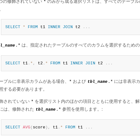
 つの修飾されていない
のみから成る選択リストは、すべてのテーブル
*
。
SELECT
*
FROM
 t1 
INNER
JOIN
 t2 
.
.
.
は、指定されたテーブルのすべてのカラムを選択するための
l_name
.*
SELECT
 t1
.
*
,
 t2
.
*
FROM
 t1 
INNER
JOIN
 t2 
.
.
.
ーブルに非表示カラムがある場合、
および
には非表示カ
*
tbl_name
.*
照する必要があります。
飾されていない
を選択リスト内のほかの項目とともに使用すると、解
*
には、修飾された
参照を使用します。:
tbl_name
.*
SELECT
AVG
(
score
)
,
 t1
.
*
FROM
 t1 
.
.
.