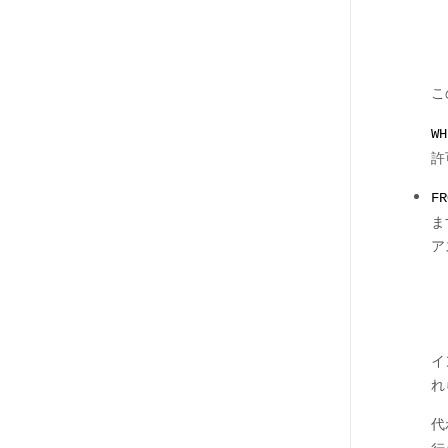
こ
WH
許
F
ま
ア
イ
れ
代