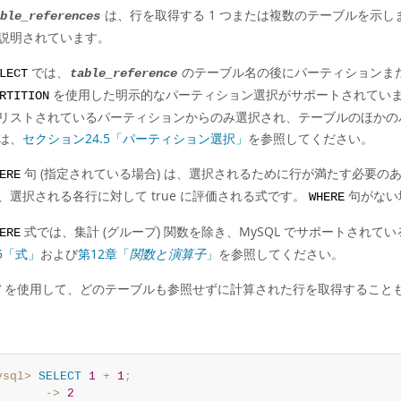
は、行を取得する 1 つまたは複数のテーブルを示し
ble_references
説明されています。
では、
のテーブル名の後にパーティションまた
LECT
table_reference
を使用した明示的なパーティション選択がサポートされています
RTITION
リストされているパーティションからのみ選択され、テーブルのほかの
は、
セクション24.5「パーティション選択」
を参照してください。
句 (指定されている場合) は、選択されるために行が満たす必要のあ
ERE
、選択される各行に対して true に評価される式です。
句がない
WHERE
式では、集計 (グループ) 関数を除き、MySQL でサポートされ
ERE
.5「式」
および
第12章「
関数と演算子
」
を参照してください。
を使用して、どのテーブルも参照せずに計算された行を取得すること
T
ysql>
SELECT
1
+
1
;
       ->
2