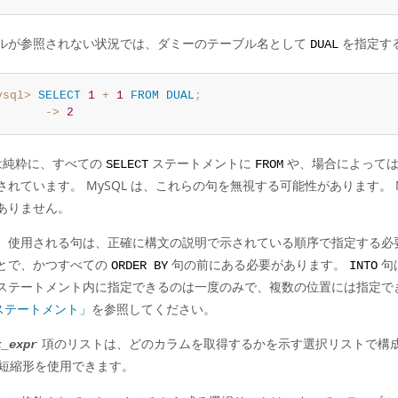
ルが参照されない状況では、ダミーのテーブル名として
を指定す
DUAL
ysql>
SELECT
1
+
1
FROM
DUAL
;
       ->
2
純粋に、すべての
ステートメントに
や、場合によっては
SELECT
FROM
されています。 MySQL は、これらの句を無視する可能性があります。 
ありません。
、使用される句は、正確に構文の説明で示されている順序で指定する必
とで、かつすべての
句の前にある必要があります。
句
ORDER BY
INTO
ステートメント内に指定できるのは一度のみで、複数の位置には指定で
 ステートメント」
を参照してください。
項のリストは、どのカラムを取得するかを示す選択リストで構成
t_expr
短縮形を使用できます。