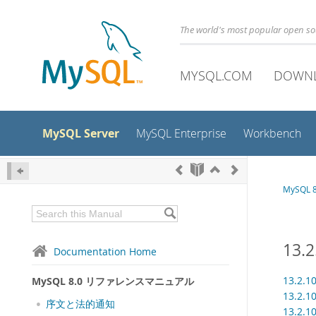
The world's most popular open s
MYSQL.COM
DOWN
MySQL Server
MySQL Enterprise
Workbench
MySQL
13.
Documentation Home
13.2.
MySQL 8.0 リファレンスマニュアル
13.2.1
序文と法的通知
13.2.1