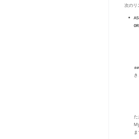
次のリ
A
OR
se
き
た
M
ま