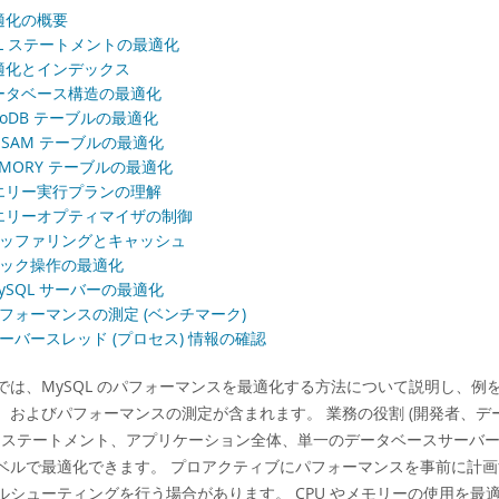
最適化の概要
SQL ステートメントの最適化
最適化とインデックス
 データベース構造の最適化
InnoDB テーブルの最適化
MyISAM テーブルの最適化
MEMORY テーブルの最適化
 クエリー実行プランの理解
 クエリーオプティマイザの制御
0 バッファリングとキャッシュ
 ロック操作の最適化
 MySQL サーバーの最適化
 パフォーマンスの測定 (ベンチマーク)
 サーバースレッド (プロセス) 情報の確認
では、MySQL のパフォーマンスを最適化する方法について説明し、例
、およびパフォーマンスの測定が含まれます。 業務の役割 (開発者、デ
QL ステートメント、アプリケーション全体、単一のデータベースサー
ベルで最適化できます。 プロアクティブにパフォーマンスを事前に計
ルシューティングを行う場合があります。 CPU やメモリーの使用を