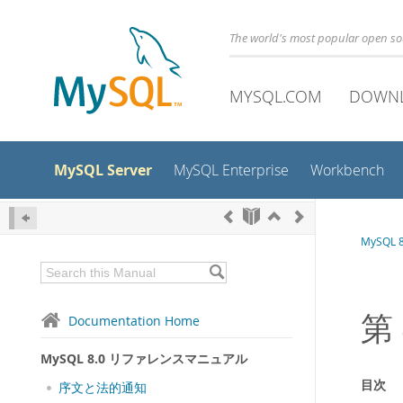
The world's most popular open s
MYSQL.COM
DOWN
MySQL Server
MySQL Enterprise
Workbench
MySQL
第
Documentation Home
MySQL 8.0 リファレンスマニュアル
目次
序文と法的通知