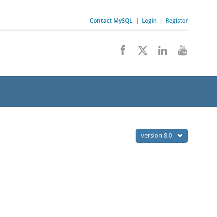
Contact MySQL
|
Login
|
Register
version 8.0