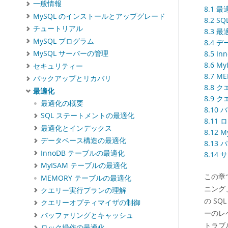
一般情報
8.1 
MySQL のインストールとアップグレード
8.2 
チュートリアル
8.3 
MySQL プログラム
8.4
8.5 
MySQL サーバーの管理
8.6 
セキュリティー
8.7 
バックアップとリカバリ
8.8
最適化
8.9
最適化の概要
8.1
SQL ステートメントの最適化
8.11
最適化とインデックス
8.12
データベース構造の最適化
8.13
InnoDB テーブルの最適化
8.14
MyISAM テーブルの最適化
この章
MEMORY テーブルの最適化
ニング
クエリー実行プランの理解
の S
クエリーオプティマイザの制御
ーのレ
バッファリングとキャッシュ
トラブ
ロック操作の最適化