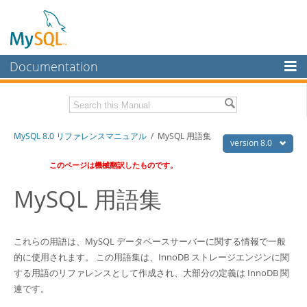
Documentation
MySQL Server
MySQL Enterprise
Download this Manual
MySQL 8.0 リファレンスマニュアル
/ MySQL 用語集
Workbench
version 8.0
InnoDB Cluster
PDF (US Ltr)
- 36.1Mb
このページは機械翻訳したものです。
PDF (A4)
- 36.2Mb
MySQL NDB Cluster
MySQL 用語集
Connectors
More
これらの用語は、MySQL データベースサーバーに関する情報で一般
的に使用されます。 この用語集は、InnoDB ストレージエンジンに関
MySQL.com
する用語のリファレンスとして作成され、大部分の定義は InnoDB 関
Downloads
連です。