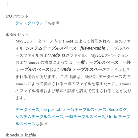
I
I/O バウンド
ディスクバウンド
も参照
ib-file セット
MySQL データベース内で
によって管理される一連のファ
InnoDB
イル:
システムテーブルスペース
、
file-per-table
テーブルスペ
ースファイルおよび
redo ログ
ファイル。 MySQL のバージョン
および
の構成によっては、
一般テーブルスペース
、
一時
InnoDB
テーブルスペース
および
undo テーブルスペース
ファイルも含
まれる場合があります。 この用語は、MySQL データベース内の
によって管理される一連のファイルを指すために、
InnoDB
InnoDB
のファイル構造および形式の詳細な説明で使用されることがあり
ます。
データベース
,
file-per-table
,
一般テーブルスペース
,
Redo ログ
,
システムテーブルスペース
,
一時テーブルスペース
,
Undo テーブ
ルスペース
も参照
ibbackup_logfile