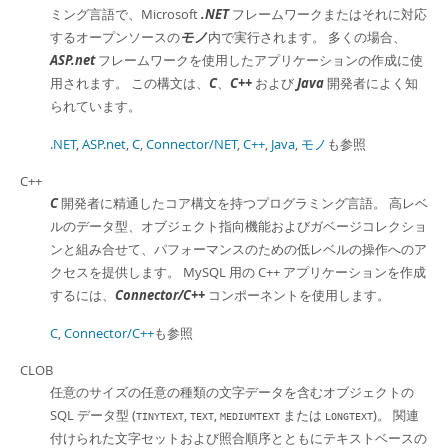
ミング言語で、Microsoft
.NET
フレームワークまたはそれに対応
するオープンソースの
モノ
内で実行されます。 多くの場合、
ASP.net
フレームワークを使用したアプリケーションの作成に使
用されます。 この構文は、
C
、
C++
および
Java
開発者によく知
られています。
.NET
,
ASP.net
,
C
,
Connector/NET
,
C++
,
Java
,
モノ
も参照
C++
C
開発者に精通したコア構文を持つプログラミング言語。 高レベ
ルのデータ型、オブジェクト指向機能およびガベージコレクショ
ンと組み合せて、パフォーマンスのための低レベルの操作へのア
クセスを提供します。 MySQL 用の C++ アプリケーションを作成
するには、
Connector/C++
コンポーネントを使用します。
C
,
Connector/C++
も参照
CLOB
任意のサイズの任意の種類の文字データを含むオブジェクトの
SQL データ型 (
,
,
または
)。 関連
TINYTEXT
TEXT
MEDIUMTEXT
LONGTEXT
付けられた文字セットおよび照合順序とともにテキストベースの