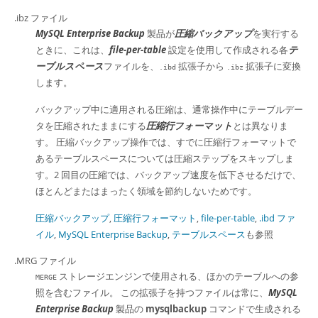
.ibz ファイル
MySQL Enterprise Backup
製品が
圧縮バックアップ
を実行する
ときに、これは、
file-per-table
設定を使用して作成される各
テ
ーブルスペース
ファイルを、
拡張子から
拡張子に変換
.ibd
.ibz
します。
バックアップ中に適用される圧縮は、通常操作中にテーブルデー
タを圧縮されたままにする
圧縮行フォーマット
とは異なりま
す。 圧縮バックアップ操作では、すでに圧縮行フォーマットで
あるテーブルスペースについては圧縮ステップをスキップしま
す。2 回目の圧縮では、バックアップ速度を低下させるだけで、
ほとんどまたはまったく領域を節約しないためです。
圧縮バックアップ
,
圧縮行フォーマット
,
file-per-table
,
.ibd ファ
イル
,
MySQL Enterprise Backup
,
テーブルスペース
も参照
.MRG ファイル
ストレージエンジンで使用される、ほかのテーブルへの参
MERGE
照を含むファイル。 この拡張子を持つファイルは常に、
MySQL
Enterprise Backup
製品の
mysqlbackup
コマンドで生成される