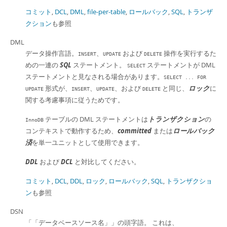
コミット
,
DCL
,
DML
,
file-per-table
,
ロールバック
,
SQL
,
トランザ
クション
も参照
DML
データ操作言語。
、
および
操作を実行するた
INSERT
UPDATE
DELETE
めの一連の
SQL
ステートメント。
ステートメントが DML
SELECT
ステートメントと見なされる場合があります。
SELECT ... FOR
形式が、
、
、および
と同じ、
ロック
に
UPDATE
INSERT
UPDATE
DELETE
関する考慮事項に従うためです。
テーブルの DML ステートメントは
トランザクション
の
InnoDB
コンテキストで動作するため、
committed
または
ロールバック
済
を単一ユニットとして使用できます。
DDL
および
DCL
と対比してください。
コミット
,
DCL
,
DDL
,
ロック
,
ロールバック
,
SQL
,
トランザクショ
ン
も参照
DSN
「
「データベースソース名」
」
の頭字語。 これは、