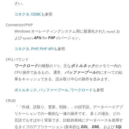
さい。
コネクタ
,
ODBC
も参照
Connector/PHP
Windows オペレーティングシステム用に最適化された
お
mysql
よび
APIs
for
PHP
のバージョン。
mysqli
コネクタ
,
PHP
,
PHP API
も参照
CPU バウンド
ワークロード
の種類の 1つ。主な
ボトルネック
がメモリー内の
CPU 操作であるもの。 通常、
バッファープール
内にすべての結
果をキャッシュできる、読み取り中心の操作を含みます。
ボトルネック
,
バッファープール
,
ワークロード
も参照
CRUD
「
「作成、読取り、更新、削除」
」
の頭字語。データベースアプ
リケーションでの一般的な一連の操作です。 多くの場合、どの
言語でもすばやく実装でき、比較的単純にデータベースを使用す
るタイプのアプリケーション (基本的な
DDL
、
DML
、および
SQL