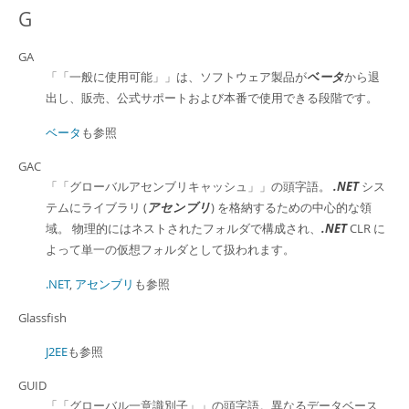
G
GA
「
「一般に使用可能」
」
は、ソフトウェア製品が
ベータ
から退
出し、販売、公式サポートおよび本番で使用できる段階です。
ベータ
も参照
GAC
「
「グローバルアセンブリキャッシュ」
」
の頭字語。
.NET
シス
テムにライブラリ (
アセンブリ
) を格納するための中心的な領
域。 物理的にはネストされたフォルダで構成され、
.NET
CLR に
よって単一の仮想フォルダとして扱われます。
.NET
,
アセンブリ
も参照
Glassfish
J2EE
も参照
GUID
「
「グローバル一意識別子」
」
の頭字語。異なるデータベース、