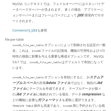
MySQL コンテキストでは、フェイルオーバーにはスタンバイデ
ータベースサーバーが含まれます。 多くの場合、アプリケーシ
ョンサーバーまたはフレームワークによって
J2EE
環境内でサポ
ートされます。
Connector/J
,
J2EE
も参照
file-per-table
オプションによって制御される設定の一般
innodb_file_per_table
名。これは、
ファイルの記憶域、機能の可用性および I/O
InnoDB
特性の側面に影響を与える重要な構成オプションです。 MySQL
5.6.7 では、
はデフォルトで有効になって
innodb_file_per_table
います。
オプションを有効にすると、
システムテ
innodb_file_per_table
ーブルスペース
の共有
ibdata ファイル
ではなく、独自の
.ibd
ファイル
にテーブルを作成できます。 テーブルデータが個々
の
.ibd ファイル
に格納されている場合、データ
compression
な
どの機能に必要な
行フォーマット
を柔軟に選択できます。
操作も高速であり、
用に予約されている残
TRUNCATE TABLE
InnoDB