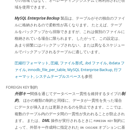
りの領域ではなく、オペレーティングシステムで再利用された領
域を使用できます。
MySQL Enterprise Backup
製品は、テーブルがその独自のファイ
ルに格納されるので柔軟性が高くなります。 たとえば、テーブ
ルをバックアップから排除できますが、これは個別のファイルに
格納されている場合に限られます。 したがって、この設定は、
あまり頻繁にはバックアップされない、または異なるスケジュー
ルでバックアップされるテーブルに適しています。
圧縮行フォーマット
,
圧縮
,
ファイル形式
,
.ibd ファイル
,
ibdata フ
ァイル
,
innodb_file_per_table
,
MySQL Enterprise Backup
,
行フ
ォーマット
,
システムテーブルスペース
も参照
FOREIGN KEY 制約
外部キー
関係を通じてデータベース一貫性を維持するタイプの
制
約
。 ほかの種類の制約と同様に、データが一貫性を失った場合
にデータが挿入または更新されるのを防止できます。ここでは、
複数のテーブル内のデータ間の一貫性が失われることが防止され
ます。 または、
DML
操作が実行されるときに
制約に
FOREIGN KEY
よって、外部キー作成時に指定された
オプションに基
ON CASCADE