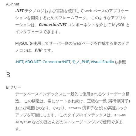
ASP.net
.NET
テクノロジおよび言語を使用して web ベースのアプリケー
ションを開発するためのフレームワーク。 このようなアプリケ
ーションは、
Connector/NET
コンポーネントを介して MySQL と
インタフェースできます。
MySQL を使用してサーバー側の web ページを作成する別のテク
ノロジは、
PHP
です。
.NET
,
ADO.NET
,
Connector/NET
,
モノ
,
PHP
,
Visual Studio
も参照
B
B ツリー
データベースインデックスに一般的に使用されるツリーデータ構
造。 この構造は、常にソートされ続け、正確な一致 (等号演算子)
および範囲 (大なり、小なり、
演算子など) の高速ルック
BETWEEN
アップを可能にします。 このタイプのインデックスは、
InnoDB
や
などのほとんどのストレージエンジンで使用できま
MyISAM
す。