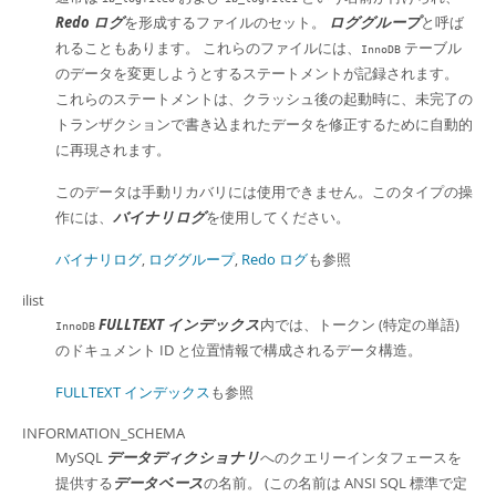
Redo ログ
を形成するファイルのセット。
ロググループ
と呼ば
れることもあります。 これらのファイルには、
テーブル
InnoDB
のデータを変更しようとするステートメントが記録されます。
これらのステートメントは、クラッシュ後の起動時に、未完了の
トランザクションで書き込まれたデータを修正するために自動的
に再現されます。
このデータは手動リカバリには使用できません。このタイプの操
作には、
バイナリログ
を使用してください。
バイナリログ
,
ロググループ
,
Redo ログ
も参照
ilist
FULLTEXT インデックス
内では、トークン (特定の単語)
InnoDB
のドキュメント ID と位置情報で構成されるデータ構造。
FULLTEXT インデックス
も参照
INFORMATION_SCHEMA
MySQL
データディクショナリ
へのクエリーインタフェースを
提供する
データベース
の名前。 (この名前は ANSI SQL 標準で定