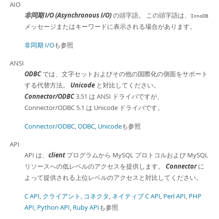
AIO
非同期 I/O (Asynchronous I/O)
の頭字語。 この頭字語は、
InnoDB
メッセージまたはキーワードに表示される場合があります。
非同期 I/O
も参照
ANSI
ODBC
では、文字セットおよびその他の国際化の側面をサポート
する代替方法。
Unicode
と対比してください。
Connector/ODBC
3.51 は ANSI ドライバですが、
Connector/ODBC 5.1 は Unicode ドライバです。
Connector/ODBC
,
ODBC
,
Unicode
も参照
API
API は、
client
プログラムから MySQL プロトコルおよび MySQL
リソースへの低レベルのアクセスを提供します。
Connector
に
よって提供される上位レベルのアクセスと対比してください。
C API
,
クライアント
,
コネクタ
,
ネイティブ C API
,
Perl API
,
PHP
API
,
Python API
,
Ruby API
も参照