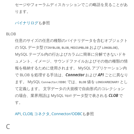
セージやフォーラムディスカッションでこの略語を見ることがあ
ります。
バイナリログ
も参照
BLOB
任意のサイズの任意の種類のバイナリデータを含むオブジェクト
の SQL データ型 (
,
,
および
)。
TINYBLOB
BLOB
MEDIUMBLOB
LONGBLOB
MySQL テーブル内の行およびカラムに簡単に分解できないドキ
ュメント、イメージ、サウンドファイルおよびその他の種類の情
報を格納するために使用されます。 MySQL アプリケーション内
で BLOB を処理する手法は、
Connector
および
API
ごとに異なり
ます。 MySQL
では、
値を
とし
Connector/ODBC
BLOB
LONGVARBINARY
て定義します。 文字データの大規模で自由形式のコレクション
の場合、業界用語は MySQL
データ型で表される
CLOB
で
TEXT
す。
API
,
CLOB
,
コネクタ
,
Connector/ODBC
も参照
C