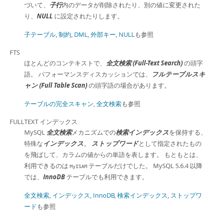
づいて、
子行
内のデータが削除されたり、別の値に変更された
り、
NULL
に設定されたりします。
子テーブル
,
制約
,
DML
,
外部キー
,
NULL
も参照
FTS
ほとんどのコンテキストで、
全文検索 (Full-Text Search)
の頭字
語。 パフォーマンスディスカッションでは、
フルテーブルスキ
ャン (Full Table Scan)
の頭字語の場合があります。
テーブルの完全スキャン
,
全文検索
も参照
FULLTEXT インデックス
MySQL
全文検索
メカニズムでの
検索インデックス
を保持する、
特殊な
インデックス
。
ストップワード
として指定されたもの
を飛ばして、カラムの値からの単語を表します。 もともとは、
利用できるのは
テーブルだけでした。 MySQL 5.6.4 以降
MyISAM
では、
InnoDB
テーブルでも利用できます。
全文検索
,
インデックス
,
InnoDB
,
検索インデックス
,
ストップワ
ード
も参照