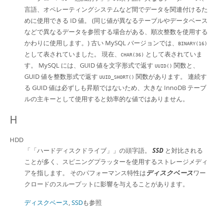
言語、オペレーティングシステムなど間でデータを関連付けるた
めに使用できる ID 値。 (同じ値が異なるテーブルやデータベース
などで異なるデータを参照する場合がある、順次整数を使用する
かわりに使用します。) 古い MySQL バージョンでは、
BINARY(16)
として表されていました。 現在、
として表されていま
CHAR(36)
す。 MySQL には、GUID 値を文字形式で返す
関数と、
UUID()
GUID 値を整数形式で返す
関数があります。 連続す
UUID_SHORT()
る GUID 値は必ずしも昇順ではないため、大きな InnoDB テーブ
ルの主キーとして使用すると効率的な値ではありません。
H
HDD
「
「ハードディスクドライブ」
」
の頭字語。
SSD
と対比される
ことが多く、スピニングプラッターを使用するストレージメディ
アを指します。 そのパフォーマンス特性は
ディスクベース
ワー
クロードのスループットに影響を与えることがあります。
ディスクベース
,
SSD
も参照