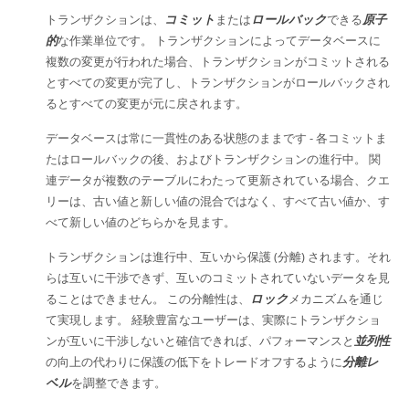
トランザクションは、
コミット
または
ロールバック
できる
原子
的
な作業単位です。 トランザクションによってデータベースに
複数の変更が行われた場合、トランザクションがコミットされる
とすべての変更が完了し、トランザクションがロールバックされ
るとすべての変更が元に戻されます。
データベースは常に一貫性のある状態のままです - 各コミットま
たはロールバックの後、およびトランザクションの進行中。 関
連データが複数のテーブルにわたって更新されている場合、クエ
リーは、古い値と新しい値の混合ではなく、すべて古い値か、す
べて新しい値のどちらかを見ます。
トランザクションは進行中、互いから保護 (分離) されます。それ
らは互いに干渉できず、互いのコミットされていないデータを見
ることはできません。 この分離性は、
ロック
メカニズムを通じ
て実現します。 経験豊富なユーザーは、実際にトランザクショ
ンが互いに干渉しないと確信できれば、パフォーマンスと
並列性
の向上の代わりに保護の低下をトレードオフするように
分離レ
ベル
を調整できます。