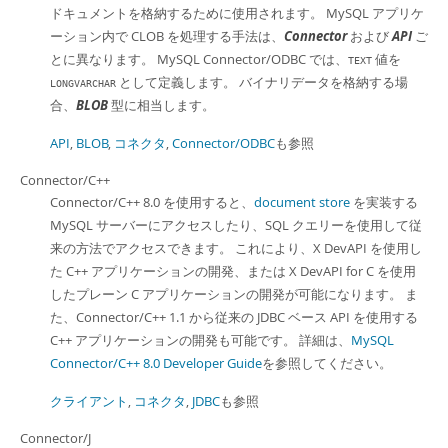
ドキュメントを格納するために使用されます。 MySQL アプリケ
ーション内で CLOB を処理する手法は、
Connector
および
API
ご
とに異なります。 MySQL Connector/ODBC では、
値を
TEXT
として定義します。 バイナリデータを格納する場
LONGVARCHAR
合、
BLOB
型に相当します。
API
,
BLOB
,
コネクタ
,
Connector/ODBC
も参照
Connector/C++
Connector/C++ 8.0 を使用すると、
document store
を実装する
MySQL サーバーにアクセスしたり、SQL クエリーを使用して従
来の方法でアクセスできます。 これにより、X DevAPI を使用し
た C++ アプリケーションの開発、または X DevAPI for C を使用
したプレーン C アプリケーションの開発が可能になります。 ま
た、Connector/C++ 1.1 から従来の JDBC ベース API を使用する
C++ アプリケーションの開発も可能です。 詳細は、
MySQL
Connector/C++ 8.0 Developer Guide
を参照してください。
クライアント
,
コネクタ
,
JDBC
も参照
Connector/J