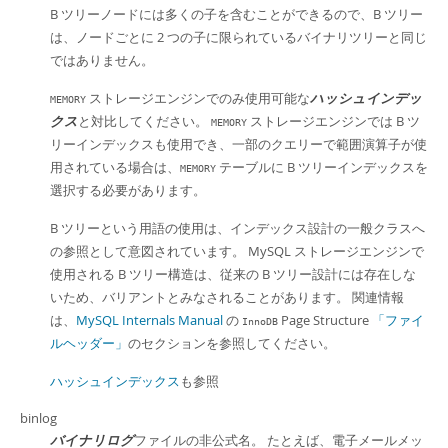
B ツリーノードには多くの子を含むことができるので、B ツリー
は、ノードごとに 2 つの子に限られているバイナリツリーと同じ
ではありません。
ストレージエンジンでのみ使用可能な
ハッシュインデッ
MEMORY
クス
と対比してください。
ストレージエンジンでは B ツ
MEMORY
リーインデックスも使用でき、一部のクエリーで範囲演算子が使
用されている場合は、
テーブルに B ツリーインデックスを
MEMORY
選択する必要があります。
B ツリーという用語の使用は、インデックス設計の一般クラスへ
の参照として意図されています。 MySQL ストレージエンジンで
使用される B ツリー構造は、従来の B ツリー設計には存在しな
いため、バリアントとみなされることがあります。 関連情報
は、
MySQL Internals Manual
の
Page Structure
「ファイ
InnoDB
ルヘッダー」
のセクションを参照してください。
ハッシュインデックス
も参照
binlog
バイナリログ
ファイルの非公式名。 たとえば、電子メールメッ