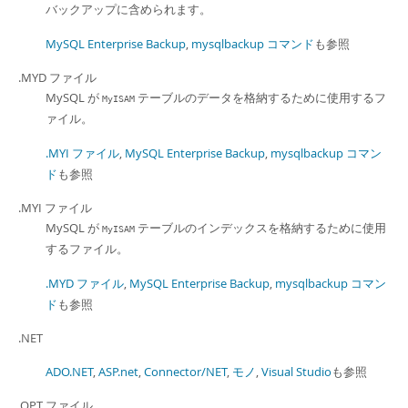
バックアップに含められます。
MySQL Enterprise Backup
,
mysqlbackup コマンド
も参照
.MYD ファイル
MySQL が
テーブルのデータを格納するために使用するフ
MyISAM
ァイル。
.MYI ファイル
,
MySQL Enterprise Backup
,
mysqlbackup コマン
ド
も参照
.MYI ファイル
MySQL が
テーブルのインデックスを格納するために使用
MyISAM
するファイル。
.MYD ファイル
,
MySQL Enterprise Backup
,
mysqlbackup コマン
ド
も参照
.NET
ADO.NET
,
ASP.net
,
Connector/NET
,
モノ
,
Visual Studio
も参照
.OPT ファイル