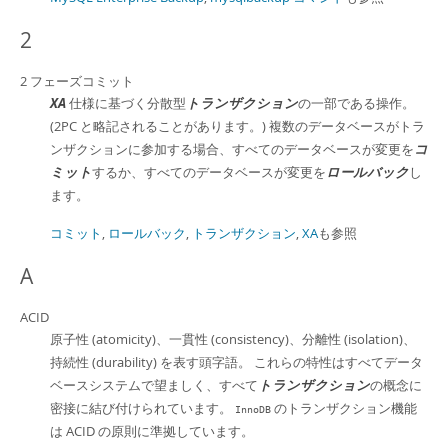
2
2 フェーズコミット
XA
仕様に基づく分散型
トランザクション
の一部である操作。
(2PC と略記されることがあります。) 複数のデータベースがトラ
ンザクションに参加する場合、すべてのデータベースが変更を
コ
ミット
するか、すべてのデータベースが変更を
ロールバック
し
ます。
コミット
,
ロールバック
,
トランザクション
,
XA
も参照
A
ACID
原子性 (atomicity)、一貫性 (consistency)、分離性 (isolation)、
持続性 (durability) を表す頭字語。 これらの特性はすべてデータ
ベースシステムで望ましく、すべて
トランザクション
の概念に
密接に結び付けられています。
のトランザクション機能
InnoDB
は ACID の原則に準拠しています。