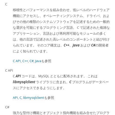
C
移植性とパフォーマンスを組み合わせ、低レベルのハードウェア
機能にアクセスし、オペレーティングシステム、ドライバ、およ
びその他の種類のシステムソフトウェアを記述するための一般的
な選択を可能にするプログラミング言語。 C で記述された複雑な
アプリケーション、言語および再利用可能なモジュールの多く
は、他の言語で記述された高レベルのコンポーネントと結び付け
られています。 そのコア構文は、
C++
、
Java
および
C#
の開発者
によく知られています。
C API
,
C++
,
C#
,
Java
も参照
C API
C
API
コードは、MySQL とともに配布されます。 これは
libmysqlclient
ライブラリに含まれ、
C
プログラムがデータベー
スにアクセスできるようにします。
API
,
C
,
libmysqlclient
も参照
C#
強力な型付け機能とオブジェクト指向機能を組み合せたプログラ