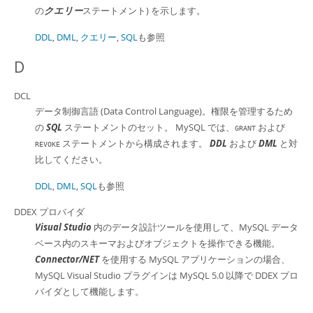
の
クエリー
ステートメント) を示します。
DDL
,
DML
,
クエリー
,
SQL
も参照
D
DCL
データ制御言語 (Data Control Language)。権限を管理するため
の
SQL
ステートメントのセット。 MySQL では、
および
GRANT
ステートメントから構成されます。
DDL
および
DML
と対
REVOKE
比してください。
DDL
,
DML
,
SQL
も参照
DDEX プロバイダ
Visual Studio
内のデータ設計ツールを使用して、MySQL データ
ベース内のスキーマおよびオブジェクトを操作できる機能。
Connector/NET
を使用する MySQL アプリケーションの場合、
MySQL Visual Studio プラグインは MySQL 5.0 以降で DDEX プロ
バイダとして機能します。