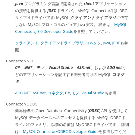
Java
プログラミング言語で開発された
client
アプリケーション
の接続を提供する
JDBC
ドライバ。 MySQL Connector/J は JDBC
タイプ 4 ドライバです: MySQL
クライアントライブラリ
に依存
しない MySQL プロトコルのピュア Java 実装。 詳細は、
MySQL
Connector/J 8.0 Developer Guide
を参照してください。
クライアント
,
クライアントライブラリ
,
コネクタ
,
Java
,
JDBC
も参
照
Connector/NET
C#
、
.NET
、
モノ
、
Visual Studio
、
ASP.net
、および
ADO.net
な
どのアプリケーションを記述する開発者向けの MySQL
コネク
タ
。
ADO.NET
,
ASP.net
,
コネクタ
,
C#
,
モノ
,
Visual Studio
も参照
Connector/ODBC
業界標準の Open Database Connectivity (
ODBC
) API を使用して
MySQL データベースへのアクセスを提供する MySQL ODBC ド
ライバのファミリ。 以前の名前は MyODBC ドライバです。 詳細
は、
MySQL Connector/ODBC Developer Guide
を参照してくだ