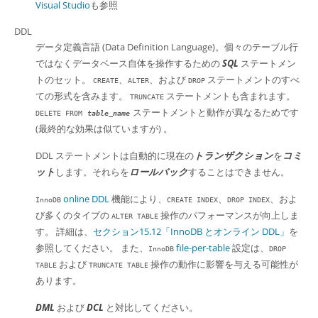
Visual Studio
も参照
DDL
データ定義言語 (Data Definition Language)。個々のテーブル行
ではなくデータベース自体を操作するための
SQL
ステートメン
トのセット。
、
、および
ステートメントのすべ
CREATE
ALTER
DROP
ての形式を含みます。
ステートメントも含まれます。
TRUNCATE
ステートメントと動作が異なるためです
DELETE FROM
table_name
(最終的な効果は似ていますが) 。
DDL ステートメントは自動的に現在の
トランザクション
を
コミ
ット
します。それらを
ロールバック
することはできません。
online DDL
機能により、
、
、およ
InnoDB
CREATE INDEX
DROP INDEX
び多くのタイプの
操作のパフォーマンスが向上しま
ALTER TABLE
す。 詳細は、
セクション15.12「InnoDB とオンライン DDL」
を
参照してください。 また、
file-per-table
設定は、
InnoDB
DROP
および
操作の動作に影響を与える可能性が
TABLE
TRUNCATE TABLE
あります。
DML
および
DCL
と対比してください。