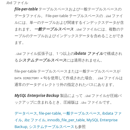
.ibd ファイル
file-per-table
テーブルスペースおよび一般テーブルスペースの
データファイル。 File-per-table テーブルスペースの
ファイ
.ibd
ルには、単一のテーブルおよび関連するインデックスデータが含
まれます。
一般テーブルスペース
ファイルには、複数のテ
.ibd
ーブルのテーブルおよびインデックスデータを含めることができ
ます。
ファイル拡張子は、1 つ以上の
ibdata ファイル
で構成され
.ibd
る
システムテーブルスペース
には適用されません。
file-per-table テーブルスペースまたは一般テーブルスペースが
句を使用して作成された場合、
ファイルは
DATA DIRECTORY =
.ibd
通常のデータディレクトリ外の指定されたパスにあります。
MySQL Enterprise Backup
製品によって
ファイルが圧縮バ
.ibd
ックアップに含まれるとき、圧縮版は
ファイルです。
.ibz
データベース
,
file-per-table
,
一般テーブルスペース
,
ibdata ファ
イル
,
.ibz ファイル
,
innodb_file_per_table
,
MySQL Enterprise
Backup
,
システムテーブルスペース
も参照