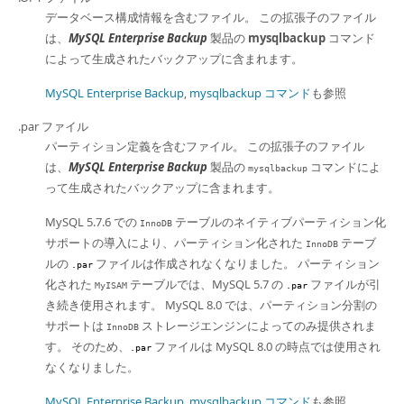
データベース構成情報を含むファイル。 この拡張子のファイル
は、
MySQL Enterprise Backup
製品の
mysqlbackup
コマンド
によって生成されたバックアップに含まれます。
MySQL Enterprise Backup
,
mysqlbackup コマンド
も参照
.par ファイル
パーティション定義を含むファイル。 この拡張子のファイル
は、
MySQL Enterprise Backup
製品の
コマンドによ
mysqlbackup
って生成されたバックアップに含まれます。
MySQL 5.7.6 での
テーブルのネイティブパーティション化
InnoDB
サポートの導入により、パーティション化された
テーブ
InnoDB
ルの
ファイルは作成されなくなりました。 パーティション
.par
化された
テーブルでは、MySQL 5.7 の
ファイルが引
MyISAM
.par
き続き使用されます。 MySQL 8.0 では、パーティション分割の
サポートは
ストレージエンジンによってのみ提供されま
InnoDB
す。 そのため、
ファイルは MySQL 8.0 の時点では使用され
.par
なくなりました。
MySQL Enterprise Backup
,
mysqlbackup コマンド
も参照