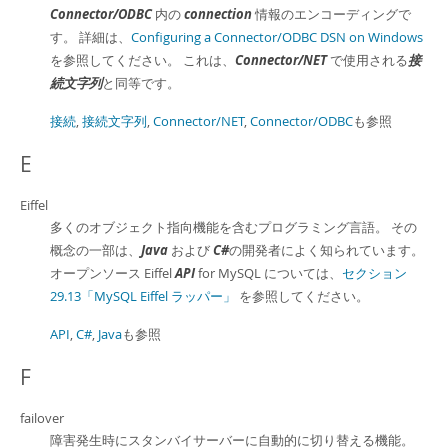
Connector/ODBC
内の
connection
情報のエンコーディングで
す。 詳細は、
Configuring a Connector/ODBC DSN on Windows
を参照してください。 これは、
Connector/NET
で使用される
接
続文字列
と同等です。
接続
,
接続文字列
,
Connector/NET
,
Connector/ODBC
も参照
E
Eiffel
多くのオブジェクト指向機能を含むプログラミング言語。 その
概念の一部は、
Java
および
C#
の開発者によく知られています。
オープンソース Eiffel
API
for MySQL については、
セクション
29.13「MySQL Eiffel ラッパー」
を参照してください。
API
,
C#
,
Java
も参照
F
failover
障害発生時にスタンバイサーバーに自動的に切り替える機能。