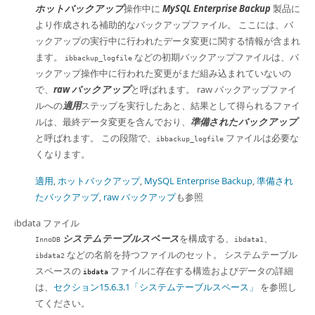
ホットバックアップ
操作中に
MySQL Enterprise Backup
製品に
より作成される補助的なバックアップファイル。 ここには、バ
ックアップの実行中に行われたデータ変更に関する情報が含まれ
ます。
などの初期バックアップファイルは、バ
ibbackup_logfile
ックアップ操作中に行われた変更がまだ組み込まれていないの
で、
raw バックアップ
と呼ばれます。 raw バックアップファイ
ルへの
適用
ステップを実行したあと、結果として得られるファイ
ルは、最終データ変更を含んでおり、
準備されたバックアップ
と呼ばれます。 この段階で、
ファイルは必要な
ibbackup_logfile
くなります。
適用
,
ホットバックアップ
,
MySQL Enterprise Backup
,
準備され
たバックアップ
,
raw バックアップ
も参照
ibdata ファイル
システムテーブルスペース
を構成する、
、
InnoDB
ibdata1
などの名前を持つファイルのセット。 システムテーブル
ibdata2
スペースの
ファイルに存在する構造およびデータの詳細
ibdata
は、
セクション15.6.3.1「システムテーブルスペース」
を参照し
てください。