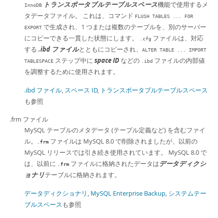
トランスポータブルテーブルスペース
機能で使用するメ
InnoDB
タデータファイル。 これは、コマンド
FLUSH TABLES ... FOR
で生成され、1 つまたは複数のテーブルを、別のサーバー
EXPORT
にコピーできる一貫した状態にします。
ファイルは、対応
.cfg
する
.ibd ファイル
とともにコピーされ、
ALTER TABLE ... IMPORT
ステップ中に
space ID
などの
ファイルの内部値
TABLESPACE
.ibd
を調整するために使用されます。
.ibd ファイル
,
スペース ID
,
トランスポータブルテーブルスペース
も参照
.frm ファイル
MySQL テーブルのメタデータ (テーブル定義など) を含むファイ
ル。
ファイルは MySQL 8.0 で削除されましたが、以前の
.frm
MySQL リリースでは引き続き使用されています。 MySQL 8.0 で
は、以前に
ファイルに格納されたデータは
データディクシ
.frm
ョナリ
テーブルに格納されます。
データディクショナリ
,
MySQL Enterprise Backup
,
システムテー
ブルスペース
も参照