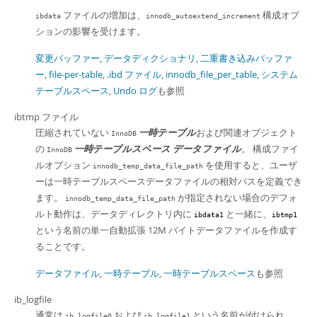
ファイルの増加は、
構成オプ
ibdata
innodb_autoextend_increment
ションの影響を受けます。
変更バッファー
,
データディクショナリ
,
二重書き込みバッファ
ー
,
file-per-table
,
.ibd ファイル
,
innodb_file_per_table
,
システム
テーブルスペース
,
Undo ログ
も参照
ibtmp ファイル
圧縮されていない
一時テーブル
および関連オブジェクト
InnoDB
の
一時テーブルスペース
データファイル
。 構成ファイ
InnoDB
ルオプション
を使用すると、ユーザ
innodb_temp_data_file_path
ーは一時テーブルスペースデータファイルの相対パスを定義でき
ます。
が指定されない場合のデフォ
innodb_temp_data_file_path
ルト動作は、データディレクトリ内に
と一緒に、
ibdata1
ibtmp1
という名前の単一自動拡張 12M バイトデータファイルを作成す
ることです。
データファイル
,
一時テーブル
,
一時テーブルスペース
も参照
ib_logfile
通常は
および
という名前が付けられ、
ib_logfile0
ib_logfile1