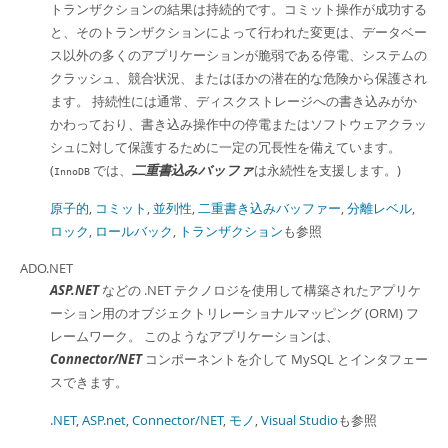
トランザクションの結果は持続的です。コミット操作が成功する
と、そのトランザクションによって行われた変更は、データベー
ス以外の多くのアプリケーションが脆弱である停電、システムの
クラッシュ、競合状況、またはほかの潜在的な危険から保護され
ます。 持続性には通常、ディスクストレージへの書き込みがか
かわっており、書き込み操作中の停電またはソフトウェアクラッ
シュに対して保護するために一定の冗長性を備えています。
(
では、
二重書込みバッファ
は永続性を支援します。)
InnoDB
原子的
,
コミット
,
並列性
,
二重書き込みバッファー
,
分離レベル
,
ロック
,
ロールバック
,
トランザクション
も参照
ADO.NET
ASP.NET
などの .NET テクノロジを使用して構築されたアプリケ
ーション用のオブジェクトリレーショナルマッピング (ORM) フ
レームワーク。 このようなアプリケーションは、
Connector/NET
コンポーネントを介して MySQL とインタフェー
スできます。
.NET
,
ASP.net
,
Connector/NET
,
モノ
,
Visual Studio
も参照