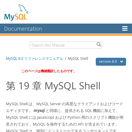
Documentation
MySQL Server
MySQL Enterprise
Download this Manual
MySQL 8.0 リファレンスマニュアル
/ MySQL Shell
Workbench
version 8.0
InnoDB Cluster
PDF (US Ltr)
- 36.1Mb
このページは機械翻訳したものです。
PDF (A4)
- 36.2Mb
MySQL NDB Cluster
第 19 章 MySQL Shell
Connectors
More
MySQL Shell は、MySQL Server の高度なクライアントおよびコード
エディタです。
mysql
と同様に、提供される SQL 機能に加えて、
MySQL.com
MySQL Shell には JavaScript および Python 用のスクリプト機能が用
Downloads
意されており、MySQL を操作するための API が含まれています。
MySQL Shell は、個別にインストールできるコンポーネントです。