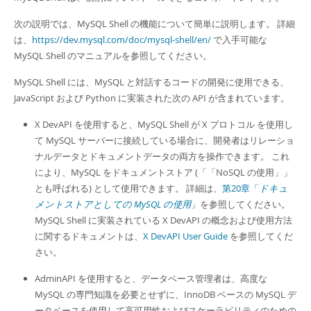
Developer Zone
次の説明では、MySQL Shell の機能について簡単に説明します。 詳細
は、
https://dev.mysql.com/doc/mysql-shell/en/
で入手可能な
MySQL Shell のマニュアルを参照してください。
MySQL Shell には、MySQL と対話するコードの開発に使用できる、
JavaScript および Python に実装された次の API が含まれています。
X DevAPI を使用すると、MySQL Shell が X プロトコル を使用し
て MySQL サーバーに接続している場合に、開発者はリレーショ
ナルデータとドキュメントデータの両方を操作できます。 これ
により、MySQL をドキュメントストア (
「
「NoSQL の使用」
」
とも呼ばれる) として使用できます。 詳細は、
第20章「
ドキュ
メントストアとしての MySQL の使用
」
を参照してください。
MySQL Shell に実装されている X DevAPI の概念および使用方法
に関するドキュメントは、
X DevAPI User Guide
を参照してくだ
さい。
AdminAPI を使用すると、データベース管理者は、高度な
MySQL の専門知識を必要とせずに、InnoDB ベースの MySQL デ
ータベースを使用して高可用性およびスケーラビリティのための