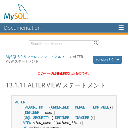
Documentation
MySQL Server
MySQL Enterprise
Download this Manual
MySQL 8.0 リファレンスマニュアル
/
...
/
ALTER
Workbench
version 8.0
VIEW ステートメント
InnoDB Cluster
PDF (US Ltr)
- 36.1Mb
このページは機械翻訳したものです。
PDF (A4)
- 36.2Mb
MySQL NDB Cluster
13.1.11 ALTER VIEW ステートメント
Connectors
More
ALTER
[
ALGORITHM
=
 {
UNDEFINED
|
MERGE
|
TEMPTABLE
}
]
MySQL.com
[
DEFINER
=
user
]
[
SQL
SECURITY
 { 
DEFINER
|
INVOKER
 }
]
Downloads
VIEW
view_name
[
(
column_list
)
]