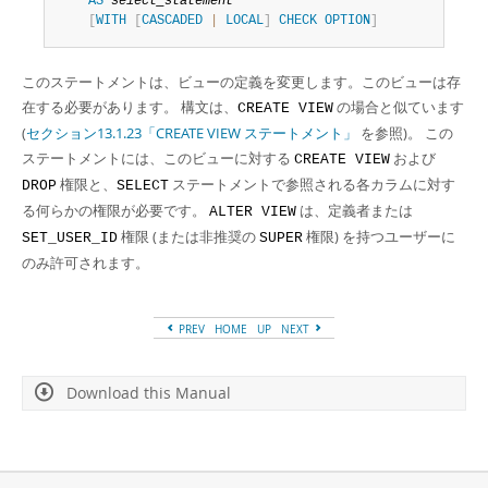
AS
select_statement
Developer Zone
[
WITH
[
CASCADED
|
LOCAL
]
CHECK
OPTION
]
このステートメントは、ビューの定義を変更します。このビューは存
在する必要があります。 構文は、
の場合と似ています
CREATE VIEW
(
セクション13.1.23「CREATE VIEW ステートメント」
を参照)。 この
ステートメントには、このビューに対する
および
CREATE VIEW
権限と、
ステートメントで参照される各カラムに対す
DROP
SELECT
る何らかの権限が必要です。
は、定義者または
ALTER VIEW
権限 (または非推奨の
権限) を持つユーザーに
SET_USER_ID
SUPER
のみ許可されます。
PREV
HOME
UP
NEXT
Download this Manual