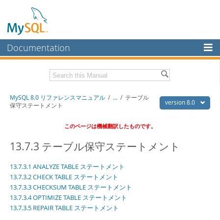
Documentation
MySQL Server
MySQL Enterprise
Download this Manual
MySQL 8.0 リファレンスマニュアル
/
...
/
テーブル
Workbench
version 8.0
保守ステートメント
InnoDB Cluster
PDF (US Ltr)
- 36.1Mb
このページは機械翻訳したものです。
PDF (A4)
- 36.2Mb
MySQL NDB Cluster
13.7.3 テーブル保守ステートメント
Connectors
13.7.3.1 ANALYZE TABLE ステートメント
More
13.7.3.2 CHECK TABLE ステートメント
13.7.3.3 CHECKSUM TABLE ステートメント
MySQL.com
13.7.3.4 OPTIMIZE TABLE ステートメント
Downloads
13.7.3.5 REPAIR TABLE ステートメント