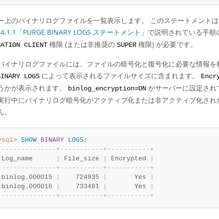
ー上のバイナリログファイルを一覧表示します。 このステートメント
.4.1.1「PURGE BINARY LOGS ステートメント」
で説明されている手順
権限 (または非推奨の
権限) が必要です。
CATION CLIENT
SUPER
バイナリログファイルには、ファイルの暗号化と復号化に必要な情報を格納
によって表示されるファイルサイズに含まれます。
BINARY LOGS
Encr
うかが表示されます。
がサーバーに設定され
binlog_encryption=ON
実行中にバイナリログ暗号化がアクティブ化または非アクティブ化され
ん。
ysql>
SHOW
BINARY
LOGS
;
-
-
-
-
-
-
-
-
-
-
-
-
-
-
-
+
-
-
-
-
-
-
-
-
-
-
-
+
-
-
-
-
-
-
-
-
-
-
-
+
 Log_name      
|
 File_size 
|
 Encrypted 
|
-
-
-
-
-
-
-
-
-
-
-
-
-
-
-
+
-
-
-
-
-
-
-
-
-
-
-
+
-
-
-
-
-
-
-
-
-
-
-
+
 binlog.000015 
|
    724935 
|
       Yes 
|
 binlog.000016 
|
    733481 
|
       Yes 
|
-
-
-
-
-
-
-
-
-
-
-
-
-
-
-
+
-
-
-
-
-
-
-
-
-
-
-
+
-
-
-
-
-
-
-
-
-
-
-
+