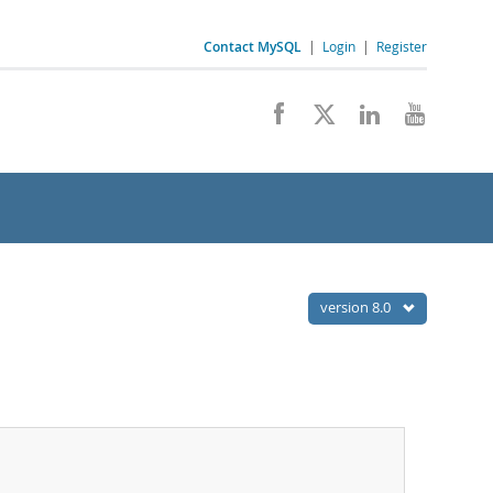
Contact MySQL
|
Login
|
Register
version 8.0