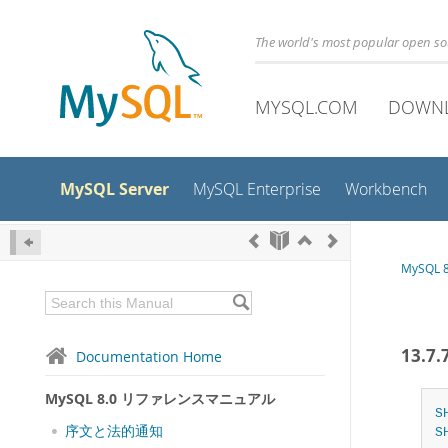
The world's most popular open s
MYSQL.COM
DOWN
MySQL Server
MySQL Enterprise
Workbench
MySQL
13.7
Documentation Home
MySQL 8.0 リファレンスマニュアル
S
序文と法的通知
S