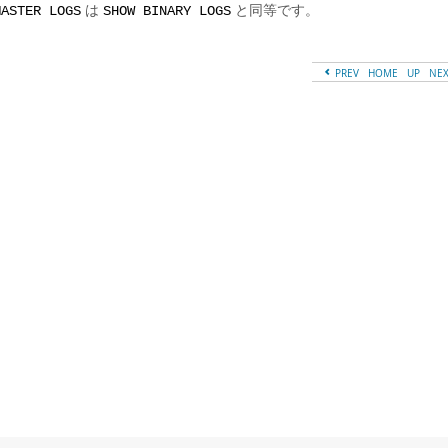
は
と同等です。
MASTER LOGS
SHOW BINARY LOGS
PREV
HOME
UP
NE