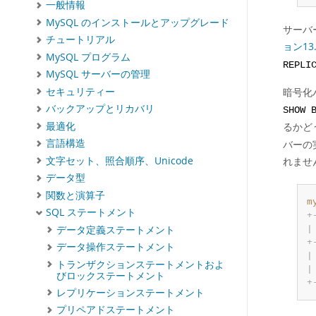
一般情報
MySQL のインストールとアップグレード
サーバ
チュートリアル
ョン13
MySQL プログラム
REPLI
MySQL サーバーの管理
セキュリティー
暗号化
バックアップとリカバリ
SHOW 
最適化
るかど
言語構造
バーの
文字セット、照合順序、Unicode
れませ
データ型
関数と演算子
m
SQL ステートメント
+
データ定義ステートメント
|
+
データ操作ステートメント
|
トランザクションステートメントおよ
|
びロックステートメント
+
レプリケーションステートメント
プリペアドステートメント