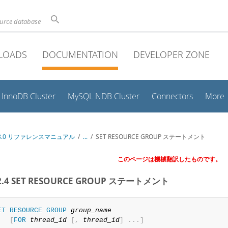
ource database
LOADS
DOCUMENTATION
DEVELOPER ZONE
InnoDB Cluster
MySQL NDB Cluster
Connectors
More
 8.0 リファレンスマニュアル
/
...
/
SET RESOURCE GROUP ステートメント
このページは機械翻訳したものです。
.2.4 SET RESOURCE GROUP ステートメント
ET
RESOURCE
GROUP
group_name
[
FOR
thread_id
[
,
thread_id
]
.
.
.
]