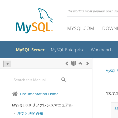
The world's most popular open s
MYSQL.COM
DOWN
MySQL Server
MySQL Enterprise
Workbench
MySQL
13.7
Documentation Home
MySQL 8.0 リファレンスマニュアル
S
序文と法的通知