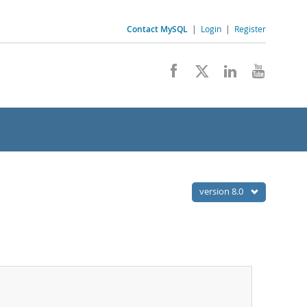
Contact MySQL
|
Login
|
Register
version 8.0