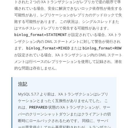
トされた 2 つの XA トランザクションがレプリカで逆の順序で準
備されている場合、安全に解決できないロック依存性が発生する
可能性があり、レプリケーションがレプリカのデッドロックで失
敗する可能性があります。 この状況は、シングルスレッドまた
はマルチスレッドレプリカで発生する可能性があります。
が設定されている場合、XA トラ
binlog_format=STATEMENT
ンザクション内の DML ステートメントに対して警告が発行され
ます。
または
binlog_format=MIXED
binlog_format=ROW
が設定されている場合、XA トランザクション内の DML ステート
メントは行ベースのレプリケーションを使用して記録され、潜在
的な問題は存在しません。
注記
MySQL 5.7.7 より前は、XA トランザクションはレプリ
ケーションとまったく互換性がありませんでした。 こ
れは、
状態の XA トランザクションが、サー
PREPARED
バーのクリーンシャットダウンまたはクライアントの切
断時にロールバックされるためです。 同様に、サーバ
ーが異常停止してから再度起動されたが、トランザクシ