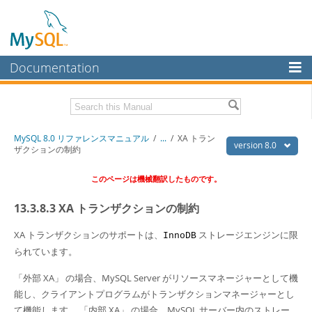
Documentation
MySQL Server
MySQL Enterprise
Download this Manual
MySQL 8.0 リファレンスマニュアル
/
...
/
XA トラン
Workbench
version 8.0
ザクションの制約
InnoDB Cluster
PDF (US Ltr)
- 36.1Mb
このページは機械翻訳したものです。
PDF (A4)
- 36.2Mb
MySQL NDB Cluster
13.3.8.3 XA トランザクションの制約
Connectors
XA トランザクションのサポートは、
ストレージエンジンに限
InnoDB
More
られています。
MySQL.com
「
外部 XA
」
の場合、MySQL Server がリソースマネージャーとして機
Downloads
能し、クライアントプログラムがトランザクションマネージャーとし
て機能します。
「
内部 XA
」
の場合、MySQL サーバー内のストレー