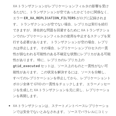
XA トランザクションがレプリケーションフィルタの影響を受け
るたびに、トランザクションが空であったかどうかに関係なく、
エラー
がログに記録されま
ER_XA_REPLICATION_FILTERS
す。 トランザクションが空でない場合、レプリカは実行を続行
できますが、潜在的な問題を回避するために XA トランザクショ
ンでのレプリケーションフィルタの使用を中止するステップを実
行する必要があります。 トランザクションが空の場合、レプリ
カは停止します。 その場合、レプリケーションプロセスの一貫
性が損なわれる可能性のある不確定な状態にレプリカがある可能
性があります。 特に、レプリカのレプリカ上の
セットは、ソース上のものと一貫性がない可
gtid_executed
能性があります。 この状況を解決するには、ソースを分離し、
すべてのレプリケーションを停止してから、レプリケーショント
ポロジ全体で GTID の一貫性をチェックします。 エラーメッセー
ジを生成した XA トランザクションを元に戻し、レプリケーショ
ンを再開します。
XA トランザクションは、ステートメントベースレプリケーショ
ンでは安全でないとみなされます。 ソースでパラレルにコミッ