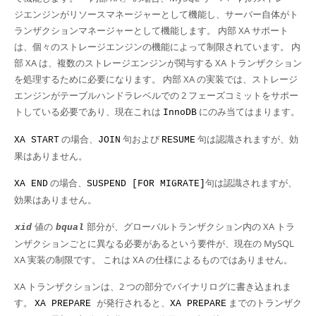
Developer Zone
ジエンジンがリソースマネージャーとして機能し、サーバー自体がト
ランザクションマネージャーとして機能します。 内部 XA サポート
は、個々のストレージエンジンの機能によって制限されています。 内
部 XA は、複数のストレージエンジンが関与する XA トランザクション
を処理するために必要になります。 内部 XA の実装では、ストレージ
エンジンがテーブルハンドラレベルでの 2 フェーズコミットをサポー
トしている必要であり、現在これは
にのみ当てはまります。
InnoDB
の場合、
句および
句は認識されますが、効
XA START
JOIN
RESUME
果はありません。
の場合、
句は認識されますが、
XA END
SUSPEND [FOR MIGRATE]
効果はありません。
値の
部分が、グローバルトランザクション内の XA トラ
xid
bqual
ンザクションごとに異なる必要があるという要件が、現在の MySQL
XA 実装の制限です。 これは XA の仕様によるものではありません。
XA トランザクションは、2 つの部分でバイナリログに書き込まれま
す。
が発行されると、
までのトランザク
XA PREPARE
XA PREPARE