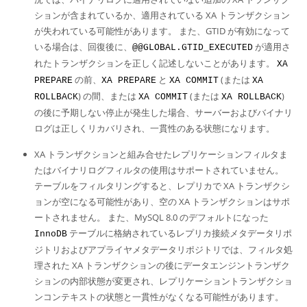
ションが含まれているか、適用されている XA トランザクション
が失われている可能性があります。 また、GTID が有効になって
いる場合は、回復後に、
が適用さ
@@GLOBAL.GTID_EXECUTED
れたトランザクションを正しく記述しないことがあります。
XA
の前、
と
(または
PREPARE
XA PREPARE
XA COMMIT
XA
) の間、または
(または
)
ROLLBACK
XA COMMIT
XA ROLLBACK
の後に予期しない停止が発生した場合、サーバーおよびバイナリ
ログは正しくリカバリされ、一貫性のある状態になります。
XA トランザクションと組み合せたレプリケーションフィルタま
たはバイナリログフィルタの使用はサポートされていません。
テーブルをフィルタリングすると、レプリカで XA トランザクシ
ョンが空になる可能性があり、空の XA トランザクションはサポ
ートされません。 また、MySQL 8.0 のデフォルトになった
テーブルに格納されているレプリカ接続メタデータリポ
InnoDB
ジトリおよびアプライヤメタデータリポジトリでは、フィルタ処
理された XA トランザクションの後にデータエンジントランザク
ションの内部状態が変更され、レプリケーショントランザクショ
ンコンテキストの状態と一貫性がなくなる可能性があります。