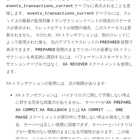
テーブルに表示されることを意
events_transactions_current
味します。
テーブルには、スレ
events_transactions_current
ッド上の最新の監視対象トランザクションイベントの現在のステータ
スが表示され、スレッドがアイドル状態の場合、このステータスは更
新されません。 そのため、XA トランザクションは、別のスレッドに
よって処理された後も、元のアプライヤスレッドの
状態で
PREPARED
表示できます。
状態のままでリカバリが必要な XA トラン
PREPARED
ザクションを肯定的に識別するには、パフォーマンススキーマトラン
ザクションテーブルではなく、
ステートメントを使用し
XA RECOVER
ます。
XA トランザクションの使用には、次の制限があります:
XA トランザクションは、バイナリログに関して予期しない停止
に対する完全な回復力がありません。 サーバーが
,
XA PREPARE
,
または
XA COMMIT
XA ROLLBACK
XA COMMIT ... ONE
ステートメントの実行中に予期しない停止が発生した場
PHASE
合、サーバーは正しい状態に回復できず、サーバーとバイナリロ
グが一貫性のない状態のままになる可能性があります。 この状
況では、バイナリログに適用されていない追加の XA トランザク