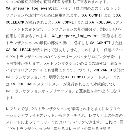
ションの最初の部分が初期 GTID を使用して書き込まれます。
は、バイナリログ内のこのようなトラン
XA_prepare_log_event
ザクションを識別するために使用されます。
または
XA COMMIT
XA
が発行されると、
または
ステ
ROLLBACK
XA COMMIT
XA ROLLBACK
ートメントのみを含むトランザクションの別の部分が、別の GTID を
使用して書き込まれます。
で識別される
XA_prepare_log_event
トランザクションの最初の部分の後に、必ずしも
または
XA COMMIT
が続くわけではありません。これにより、任意の 2 つ
XA ROLLBACK
の XA トランザクションのインターリーブバイナリロギングが発生す
る可能性があります。 XA トランザクションの 2 つの部分は、異なる
バイナリログファイルでも使用できます。 つまり、
状態の
PREPARED
XA トランザクションは、明示的な
ステートメントまた
XA COMMIT
は
ステートメントが発行されるまで永続的になり、
XA ROLLBACK
XA トランザクションがレプリケーションと互換性を持つようになり
ます。
レプリカでは、XA トランザクションが準備されるとすぐにレプリケ
ーションアプライヤスレッドからデタッチされ、レプリカ上の任意の
スレッドによってコミットまたはロールバックできます。 これは、同
じ XA トランザクションが、異なるスレッド上の異なる状態で