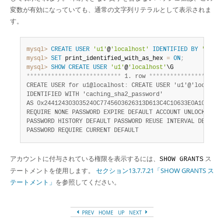
変数が有効になっていても、通常の文字列リテラルとして表示されま
す。
mysql>
CREATE
USER
'u1'
@
'localhost'
IDENTIFIED
BY
'secre
mysql>
SET
 print_identified_with_as_hex 
=
ON
;
mysql>
SHOW
CREATE
USER
'u1'
@
'localhost'
*
*
*
*
*
*
*
*
*
*
*
*
*
*
*
*
*
*
*
*
*
*
*
*
*
*
*
 1. row 
*
*
*
*
*
*
*
*
*
*
*
*
*
*
*
*
*
*
*
*
*
CREATE USER for u1@localhost
:
 CREATE USER 'u1'@'localhost
IDENTIFIED WITH 'caching_sha2_password'

AS 0x244124303035240C7745603626313D613C4C10633E0A104B1E1
REQUIRE NONE PASSWORD EXPIRE DEFAULT ACCOUNT UNLOCK

PASSWORD HISTORY DEFAULT PASSWORD REUSE INTERVAL DEFAULT

PASSWORD REQUIRE CURRENT DEFAULT
アカウントに付与されている権限を表示するには、
ス
SHOW GRANTS
テートメントを使用します。
セクション13.7.7.21「SHOW GRANTS ス
テートメント」
を参照してください。
PREV
HOME
UP
NEXT