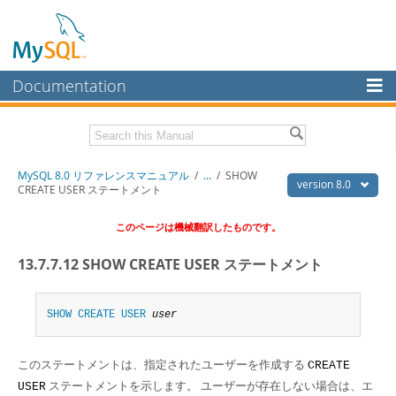
Documentation
MySQL Server
MySQL Enterprise
Download this Manual
MySQL 8.0 リファレンスマニュアル
/
...
/
SHOW
Workbench
version 8.0
CREATE USER ステートメント
InnoDB Cluster
PDF (US Ltr)
- 36.1Mb
このページは機械翻訳したものです。
PDF (A4)
- 36.2Mb
MySQL NDB Cluster
13.7.7.12 SHOW CREATE USER ステートメント
Connectors
More
SHOW
CREATE
USER
user
MySQL.com
このステートメントは、指定されたユーザーを作成する
CREATE
Downloads
ステートメントを示します。 ユーザーが存在しない場合は、エ
USER