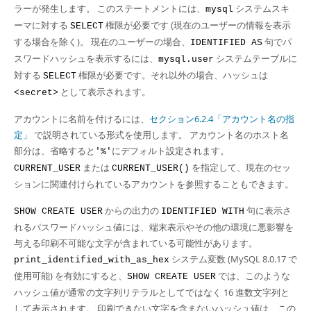
Developer Zone
ラーが発生します。 このステートメントには、
システムスキ
mysql
ーマに対する
権限が必要です (現在のユーザーの情報を表示
SELECT
する場合を除く)。 現在のユーザーの場合、
句でパ
IDENTIFIED AS
スワードハッシュを表示するには、
システムテーブルに
mysql.user
対する
権限が必要です。それ以外の場合、ハッシュは
SELECT
として表示されます。
<secret>
アカウントに名前を付けるには、
セクション6.2.4「アカウント名の指
定」
で説明されている形式を使用します。 アカウント名のホスト名
部分は、省略すると
にデフォルト設定されます。
'%'
または
を指定して、現在のセッ
CURRENT_USER
CURRENT_USER()
ションに関連付けられているアカウントを参照することもできます。
からの出力の
句に表示さ
SHOW CREATE USER
IDENTIFIED WITH
れるパスワードハッシュ値には、端末表示やその他の環境に悪影響を
与える印刷不可能な文字が含まれている可能性があります。
システム変数 (MySQL 8.0.17 で
print_identified_with_as_hex
使用可能) を有効にすると、
では、このような
SHOW CREATE USER
ハッシュ値が通常の文字列リテラルとしてではなく 16 進数文字列と
して表示されます。 印刷できない文字を含まないハッシュ値は、この