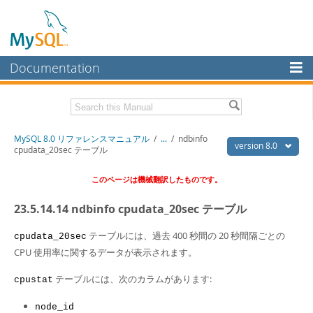
Documentation
MySQL Server
MySQL Enterprise
Download this Manual
MySQL 8.0 リファレンスマニュアル
/
...
/
ndbinfo
Workbench
version 8.0
cpudata_20sec テーブル
InnoDB Cluster
PDF (US Ltr)
- 36.1Mb
このページは機械翻訳したものです。
PDF (A4)
- 36.2Mb
MySQL NDB Cluster
23.5.14.14 ndbinfo cpudata_20sec テーブル
Connectors
テーブルには、過去 400 秒間の 20 秒間隔ごとの
cpudata_20sec
More
CPU 使用率に関するデータが表示されます。
MySQL.com
テーブルには、次のカラムがあります:
cpustat
Downloads
node_id