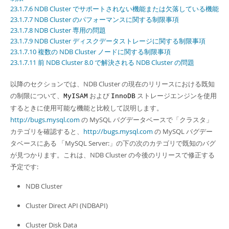
Developer Zone
23.1.7.6 NDB Cluster でサポートされない機能または欠落している機能
23.1.7.7 NDB Cluster のパフォーマンスに関する制限事項
23.1.7.8 NDB Cluster 専用の問題
23.1.7.9 NDB Cluster ディスクデータストレージに関する制限事項
23.1.7.10 複数の NDB Cluster ノードに関する制限事項
23.1.7.11 前 NDB Cluster 8.0 で解決される NDB Cluster の問題
以降のセクションでは、NDB Cluster の現在のリリースにおける既知
の制限について、
および
ストレージエンジンを使用
MyISAM
InnoDB
するときに使用可能な機能と比較して説明します。
http://bugs.mysql.com
の MySQL バグデータベースで
「
クラスタ
」
カテゴリを確認すると、
http://bugs.mysql.com
の MySQL バグデー
タベースにある
「
MySQL Server:
」
の下の次のカテゴリで既知のバグ
が見つかります。これは、NDB Cluster の今後のリリースで修正する
予定です:
NDB Cluster
Cluster Direct API (NDBAPI)
Cluster Disk Data