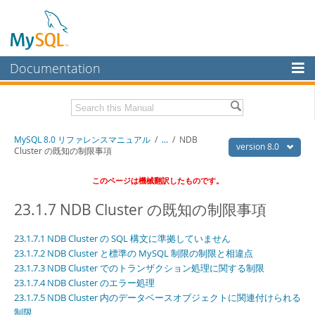
Documentation
MySQL Server
MySQL Enterprise
Download this Manual
MySQL 8.0 リファレンスマニュアル
/
...
/
NDB
Workbench
version 8.0
Cluster の既知の制限事項
InnoDB Cluster
PDF (US Ltr)
- 36.1Mb
このページは機械翻訳したものです。
PDF (A4)
- 36.2Mb
MySQL NDB Cluster
23.1.7 NDB Cluster の既知の制限事項
Connectors
23.1.7.1 NDB Cluster の SQL 構文に準拠していません
More
23.1.7.2 NDB Cluster と標準の MySQL 制限の制限と相違点
23.1.7.3 NDB Cluster でのトランザクション処理に関する制限
MySQL.com
23.1.7.4 NDB Cluster のエラー処理
Downloads
23.1.7.5 NDB Cluster 内のデータベースオブジェクトに関連付けられる
制限