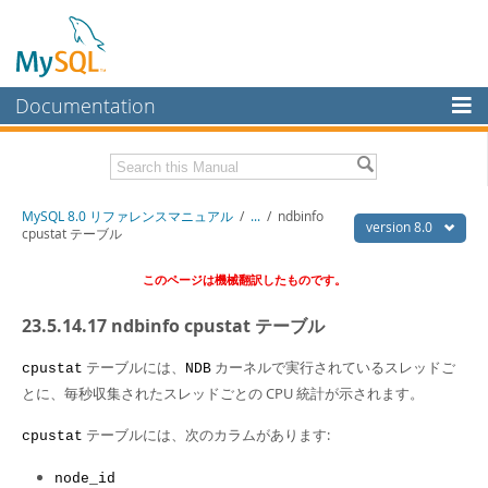
Documentation
MySQL Server
MySQL Enterprise
Download this Manual
MySQL 8.0 リファレンスマニュアル
/
...
/
ndbinfo
Workbench
version 8.0
cpustat テーブル
InnoDB Cluster
PDF (US Ltr)
- 36.1Mb
このページは機械翻訳したものです。
PDF (A4)
- 36.2Mb
MySQL NDB Cluster
23.5.14.17 ndbinfo cpustat テーブル
Connectors
テーブルには、
カーネルで実行されているスレッドご
cpustat
NDB
More
とに、毎秒収集されたスレッドごとの CPU 統計が示されます。
MySQL.com
テーブルには、次のカラムがあります:
cpustat
Downloads
node_id