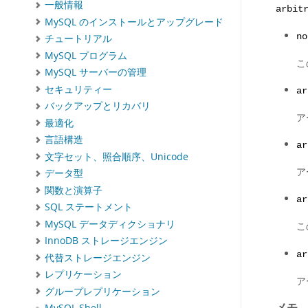
一般情報
arbit
MySQL のインストールとアップグレード
no
チュートリアル
MySQL プログラム
こ
MySQL サーバーの管理
セキュリティー
ar
バックアップとリカバリ
ア
最適化
言語構造
ar
文字セット、照合順序、Unicode
ア
データ型
関数と演算子
ar
SQL ステートメント
MySQL データディクショナリ
こ
InnoDB ストレージエンジン
ar
代替ストレージエンジン
レプリケーション
ア
グループレプリケーション
メモ