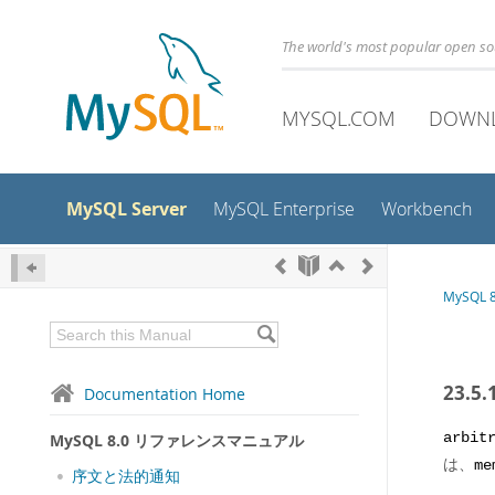
The world's most popular open s
MYSQL.COM
DOWN
MySQL Server
MySQL Enterprise
Workbench
MySQL
23.5.
Documentation Home
MySQL 8.0 リファレンスマニュアル
arbit
は、
me
序文と法的通知