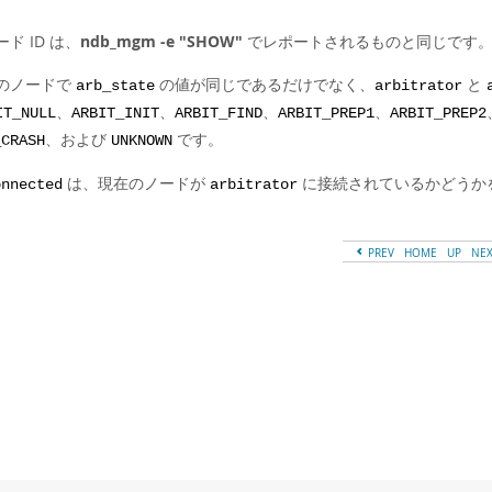
ド ID は、
ndb_mgm -e "SHOW"
でレポートされるものと同じです
のノードで
の値が同じであるだけでなく、
と
arb_state
arbitrator
、
、
、
、
IT_NULL
ARBIT_INIT
ARBIT_FIND
ARBIT_PREP1
ARBIT_PREP2
、および
です。
_CRASH
UNKNOWN
は、現在のノードが
に接続されているかどうか
onnected
arbitrator
PREV
HOME
UP
NE