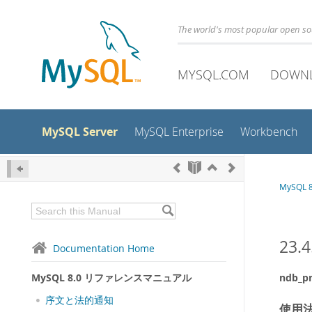
The world's most popular open s
MYSQL.COM
DOWN
MySQL Server
MySQL Enterprise
Workbench
MySQL
23.
Documentation Home
MySQL 8.0 リファレンスマニュアル
ndb_pr
序文と法的通知
使用