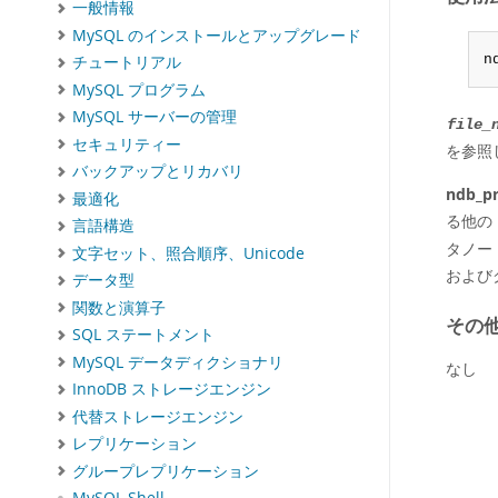
一般情報
MySQL のインストールとアップグレード
n
チュートリアル
MySQL プログラム
MySQL サーバーの管理
file_
セキュリティー
を参照
バックアップとリカバリ
ndb_pr
最適化
る他の
言語構造
タノー
文字セット、照合順序、Unicode
および
データ型
関数と演算子
その
SQL ステートメント
MySQL データディクショナリ
なし
InnoDB ストレージエンジン
代替ストレージエンジン
レプリケーション
グループレプリケーション