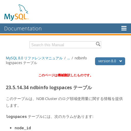
Documentation
MySQL Server
MySQL Enterprise
Download this Manual
MySQL 8.0 リファレンスマニュアル
/
...
/
ndbinfo
Workbench
version 8.0
logspaces テーブル
InnoDB Cluster
PDF (US Ltr)
- 36.1Mb
このページは機械翻訳したものです。
PDF (A4)
- 36.2Mb
MySQL NDB Cluster
23.5.14.34 ndbinfo logspaces テーブル
Connectors
このテーブルは、NDB Cluster のログ領域使用量に関する情報を提供
More
します。
MySQL.com
テーブルには、次のカラムがあります:
logspaces
Downloads
node_id