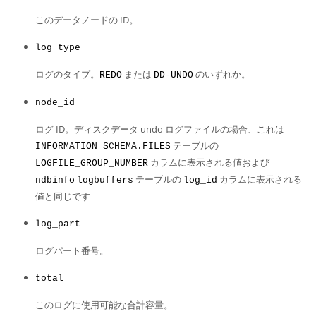
Developer Zone
このデータノードの ID。
log_type
ログのタイプ。
または
のいずれか。
REDO
DD-UNDO
node_id
ログ ID。ディスクデータ undo ログファイルの場合、これは
テーブルの
INFORMATION_SCHEMA.FILES
カラムに表示される値および
LOGFILE_GROUP_NUMBER
テーブルの
カラムに表示される
ndbinfo
logbuffers
log_id
値と同じです
log_part
ログパート番号。
total
このログに使用可能な合計容量。