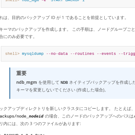
shell>
 ndb_mgm
-e
"START BACKUP 1"
れは、目的のバックアップ ID が 1 であることを前提としています。
キーマのバックアップを作成します。 この手順は、ノードグループごとの 
合にのみ必要です。
shell>
 mysqldump
--no-data
--routines
--events
--trig
重要
ndb_mgm
を使用して
ネイティブバックアップを作成し
NDB
キーマを変更しないでください (作成した場合)。
ックアップディレクトリを新しいクラスタにコピーします。 たとえば、リス
の場合、このノードのバックアップへのパスは
ackups/node_
nodeid
リ内には、次の 3 つのファイルがあります: