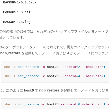
BACKUP-1-0.8.Data
BACKUP-1.8.ctl
BACKUP-1.8.log
の例の残りの部分では、それぞれのバックアップファイルが各ノード 3 お
提としています。
 つのターゲットデータノードのそれぞれで、両方のバックアップセット
で
ndb_restore
を起動して、ノード 2 および 4 からノード 3 にバック
shell>
 ndb_restore
-c
 host20 
--nodeid
=
2
--backupid
=
1
shell>
 ndb_restore
-c
 host20 
--nodeid
=
4
--backupid
=
1
に、次のように
で
ndb_restore
を起動して、ノード 6 および 8
host5
shell>
 ndb_restore
-c
 host20 
--nodeid
=
6
--backupid
=
1