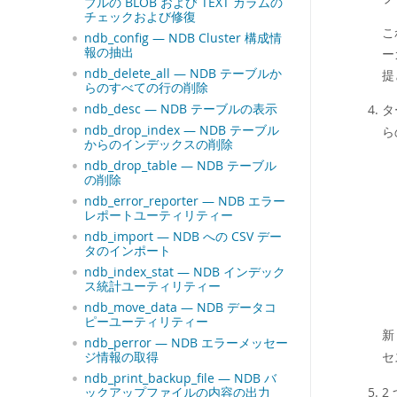
ブルの BLOB および TEXT カラムの
チェックおよび修復
こ
ndb_config — NDB Cluster 構成情
報の抽出
ー
ndb_delete_all — NDB テーブルか
提
らのすべての行の削除
ndb_desc — NDB テーブルの表示
タ
ndb_drop_index — NDB テーブル
ら
からのインデックスの削除
ndb_drop_table — NDB テーブル
の削除
ndb_error_reporter — NDB エラー
レポートユーティリティー
ndb_import — NDB への CSV デー
タのインポート
ndb_index_stat — NDB インデック
ス統計ユーティリティー
ndb_move_data — NDB データコ
ピーユーティリティー
新
ndb_perror — NDB エラーメッセー
セ
ジ情報の取得
ndb_print_backup_file — NDB バ
2
ックアップファイルの内容の出力