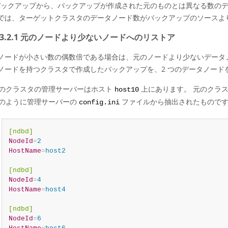
 バックアップから、バックアップが作成された元のものとは異なる数のデ
では、ターゲットクラスタのデータノード数がバックアップのソースよ
4.23.2.1 元のノードより少ないノードへのリストア
ノードが小さい数の偶数倍である場合は、元のノードより少ないデータノ
ノードを持つクラスタで作成したバックアップを、2 つのデータノード
のクラスタの管理サーバーはホスト
上にあります。 元のクラスタ
host10
のように管理サーバーの
ファイルから抽出されたものです
config.ini
[ndbd]
NodeId
=
2
HostName
=
host2
[ndbd]
NodeId
=
4
HostName
=
host4
[ndbd]
NodeId
=
6