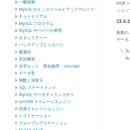
一般情報
NDB
MySQL のインストールとアップグレード
ション
チュートリアル
23.
MySQL プログラム
MySQL サーバーの管理
多数の
セキュリティー
データ
バックアップとリカバリ
元
最適化
次
言語構造
文字セット、照合順序、Unicode
データ型
関数と演算子
SQL ステートメント
MySQL データディクショナリ
InnoDB ストレージエンジン
代替ストレージエンジン
レプリケーション
グループレプリケーション