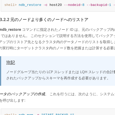
shell>
 ndb_restore
-c
 host20 
--nodeid
=
8
--backupid
=
1
4.23.2.2 元のノードより多くのノードへのリストア
ndb_restore
コマンドに指定されたノード ID は、元のバックアップ内
ID ではありません。 このセクションで説明する方法を使用してバック
アップのリストア先となるクラスタ内のデータノードのリストを取得し
の実行時にターゲットクラスタ内のノード数を把握または計算する必要
注記
ノードグループ当たりの LCP スレッドまたは LQH スレッドの合
されたバックアップからスキーマを再作成する必要があります。
ータのバックアップの作成
。 これを行うには、次のように、システ
を呼び出します: