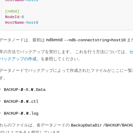
HostName
=
host6
[ndbd]
NodeId
=
8
HostName
=
host8
データノードは、最初は
ndbmtd
ま
--ndb-connectstring=host10
常の方法でバックアップを実行します。 これを行う方法については、
セ
バックアップの作成」
を参照してください。
データノードでバックアップによって作成されたファイルがここに一覧
す。
BACKUP-
B
-0.
N
.Data
BACKUP-
B
.
N
.ctl
BACKUP-
B
.
N
.log
れらのファイルは、各データノードの
BackupDataDir
/BACKUP/BACK
 ID は 1 であると想定しています。