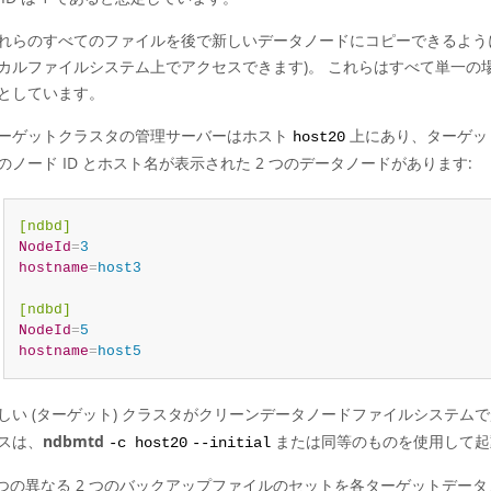
れらのすべてのファイルを後で新しいデータノードにコピーできるように
カルファイルシステム上でアクセスできます)。 これらはすべて単一
としています。
ーゲットクラスタの管理サーバーはホスト
上にあり、ターゲッ
host20
のノード ID とホスト名が表示された 2 つのデータノードがあります:
[ndbd]
NodeId
=
3
hostname
=
host3
[ndbd]
NodeId
=
5
hostname
=
host5
しい (ターゲット) クラスタがクリーンデータノードファイルシステム
スは、
ndbmtd
または同等のものを使用して起
-c host20
--initial
 つの異なる 2 つのバックアップファイルのセットを各ターゲットデー