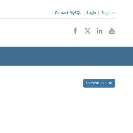
Contact MySQL
|
Login
|
Register
version 8.0