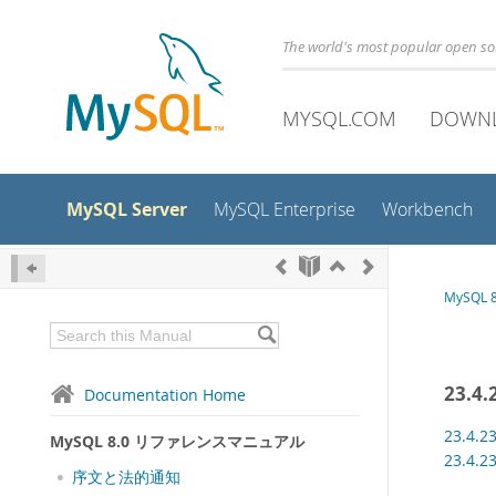
The world's most popular open s
MYSQL.COM
DOWN
MySQL Server
MySQL Enterprise
Workbench
MySQL
23.
Documentation Home
23.4
MySQL 8.0 リファレンスマニュアル
23.4
序文と法的通知