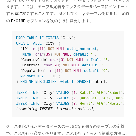
ります。 1 つは、テーブル定義をクラスタデータベースにインポート
する
前に
変更することです。 例として
テーブルを使用し、定義
City
の
オプションを次のように変更します。
ENGINE
DROP
TABLE
IF
EXISTS
`
City
`
;
CREATE
TABLE
`
City
`
(
`
ID
`
int
(
11
)
NOT
NULL
auto_increment
,
`
Name
`
char
(
35
)
NOT
NULL
default
''
,
`
CountryCode
`
char
(
3
)
NOT
NULL
default
''
,
`
District
`
char
(
20
)
NOT
NULL
default
''
,
`
Population
`
int
(
11
)
NOT
NULL
default
'0'
,
PRIMARY
KEY
(
`
ID
`
)
)
ENGINE
=
NDBCLUSTER
DEFAULT
CHARSET
=
latin1
;
INSERT
INTO
`
City
`
VALUES
(
1
,
'Kabul'
,
'AFG'
,
'Kabol'
,
17800
INSERT
INTO
`
City
`
VALUES
(
2
,
'Qandahar'
,
'AFG'
,
'Qandahar'
INSERT
INTO
`
City
`
VALUES
(
3
,
'Herat'
,
'AFG'
,
'Herat'
,
18680
(
remaining 
INSERT
 statements omitted
)
クラスタ化されたデータベースの一部になる個々のテーブルの定義
で、これを行う必要があります。 これを行うもっとも簡単な方法は、