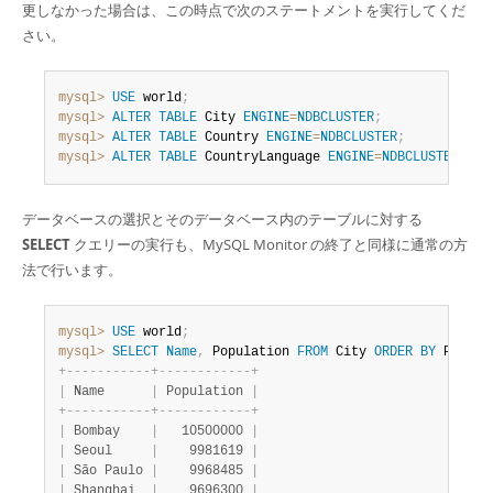
更しなかった場合は、この時点で次のステートメントを実行してくだ
さい。
mysql>
USE
 world
;
mysql>
ALTER
TABLE
 City 
ENGINE
=
NDBCLUSTER
;
mysql>
ALTER
TABLE
 Country 
ENGINE
=
NDBCLUSTER
;
mysql>
ALTER
TABLE
 CountryLanguage 
ENGINE
=
NDBCLUSTER
;
データベースの選択とそのデータベース内のテーブルに対する
SELECT
クエリーの実行も、MySQL Monitor の終了と同様に通常の方
法で行います。
mysql>
USE
 world
;
mysql>
SELECT
Name
,
 Population 
FROM
 City 
ORDER
BY
 Popula
+
-
-
-
-
-
-
-
-
-
-
-
+
-
-
-
-
-
-
-
-
-
-
-
-
+
|
 Name      
|
 Population 
|
+
-
-
-
-
-
-
-
-
-
-
-
+
-
-
-
-
-
-
-
-
-
-
-
-
+
|
 Bombay    
|
   10500000 
|
|
 Seoul     
|
    9981619 
|
|
 São Paulo 
|
    9968485 
|
|
 Shanghai  
|
    9696300 
|