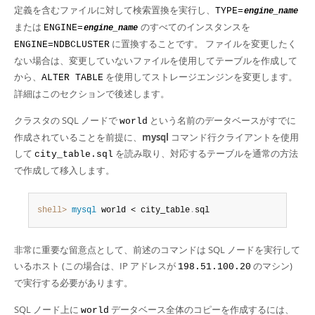
定義を含むファイルに対して検索置換を実行し、
TYPE=
engine_name
または
のすべてのインスタンスを
ENGINE=
engine_name
に置換することです。 ファイルを変更したく
ENGINE=NDBCLUSTER
ない場合は、変更していないファイルを使用してテーブルを作成して
から、
を使用してストレージエンジンを変更します。
ALTER TABLE
詳細はこのセクションで後述します。
クラスタの SQL ノードで
という名前のデータベースがすでに
world
作成されていることを前提に、
mysql
コマンド行クライアントを使用
して
を読み取り、対応するテーブルを通常の方法
city_table.sql
で作成して移入します。
shell>
 mysql
 world < city_table
.
sql
非常に重要な留意点として、前述のコマンドは SQL ノードを実行して
いるホスト (この場合は、IP アドレスが
のマシン)
198.51.100.20
で実行する必要があります。
SQL ノード上に
データベース全体のコピーを作成するには、
world