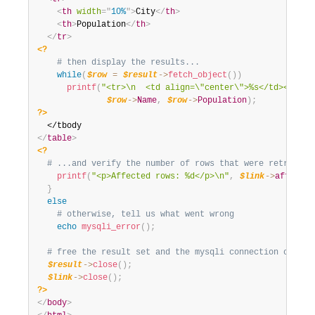
<
th
width
=
"
10%
"
>
City
</
th
>
<
th
>
Population
</
th
>
</
tr
>
<?
# then display the results...
while
(
$row
=
$result
-
>
fetch_object
(
)
)
printf
(
"<tr>\n  <td align=\"center\">%s</td><td>%d
$row
-
>
Name
,
$row
-
>
Population
)
;
?>
</
table
>
<?
# ...and verify the number of rows that were retrieved
printf
(
"<p>Affected rows: %d</p>\n"
,
$link
-
>
affected
}
else
# otherwise, tell us what went wrong
echo
mysqli_error
(
)
;
# free the result set and the mysqli connection object
$result
-
>
close
(
)
;
$link
-
>
close
(
)
;
?>
</
body
>