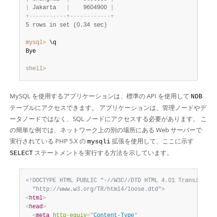
|
 Jakarta   
|
    9604900 
|
+
-
-
-
-
-
-
-
-
-
-
-
+
-
-
-
-
-
-
-
-
-
-
-
-
+
5 rows in set (0.34 sec)
mysql>
 \q

Bye

shell>
MySQL を使用するアプリケーションは、標準の API を使用して
NDB
テーブルにアクセスできます。 アプリケーションは、管理ノードやデ
ータノードではなく、SQL ノードにアクセスする必要があります。 こ
の簡単な例では、ネットワーク上の別の場所にある Web サーバーで
実行されている PHP 5.X の
拡張を使用して、ここに示す
mysqli
ステートメントを実行する方法を示しています。
SELECT
<!DOCTYPE HTML PUBLIC "-//W3C//DTD HTML 4.01 Transitional
  "http://www.w3.org/TR/html4/loose.dtd">
<
html
>
<
head
>
<
meta
http-equiv
=
"
Content-Type
"