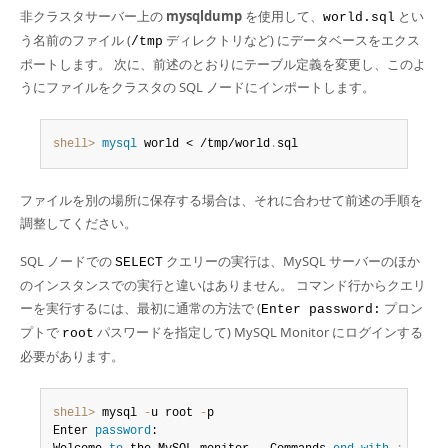
非クラスタサーバー上の
mysqldump
を使用して、
とい
world.sql
う名前のファイル (
ディレクトリなど) にデータベースをエクス
/tmp
ポートします。 次に、前述のとおりにテーブル定義を変更し、このよ
うにファイルをクラスタの SQL ノードにインポートします。
shell>
 mysql
 world < /tmp/world
.
sql
ファイルを別の場所に保存する場合は、それに合わせて前述の手順を
調整してください。
SQL ノードでの
クエリーの実行は、MySQL サーバーのほか
SELECT
のインスタンスでの実行と違いはありません。 コマンド行からクエリ
ーを実行するには、最初に通常の方法で (
プロン
Enter password:
プトで
パスワードを指定して) MySQL Monitor にログインする
root
必要があります。
shell>
 mysql 
-
u root 
-
p

Enter 
password
:
