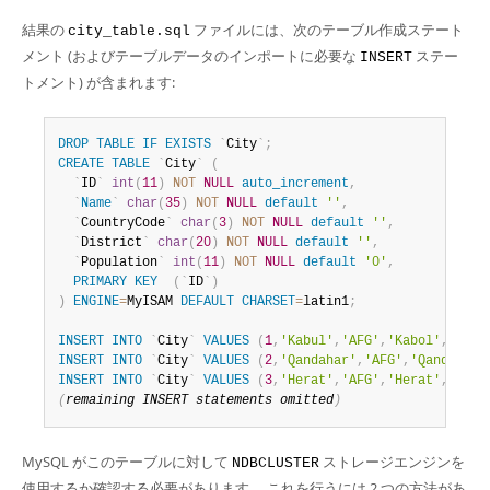
結果の
ファイルには、次のテーブル作成ステート
city_table.sql
メント (およびテーブルデータのインポートに必要な
ステー
INSERT
トメント) が含まれます:
DROP
TABLE
IF
EXISTS
`
City
`
;
CREATE
TABLE
`
City
`
(
`
ID
`
int
(
11
)
NOT
NULL
auto_increment
,
`
Name
`
char
(
35
)
NOT
NULL
default
''
,
`
CountryCode
`
char
(
3
)
NOT
NULL
default
''
,
`
District
`
char
(
20
)
NOT
NULL
default
''
,
`
Population
`
int
(
11
)
NOT
NULL
default
'0'
,
PRIMARY
KEY
(
`
ID
`
)
)
ENGINE
=
MyISAM 
DEFAULT
CHARSET
=
latin1
;
INSERT
INTO
`
City
`
VALUES
(
1
,
'Kabul'
,
'AFG'
,
'Kabol'
,
17800
INSERT
INTO
`
City
`
VALUES
(
2
,
'Qandahar'
,
'AFG'
,
'Qandahar'
INSERT
INTO
`
City
`
VALUES
(
3
,
'Herat'
,
'AFG'
,
'Herat'
,
18680
(
remaining 
INSERT
 statements omitted
)
MySQL がこのテーブルに対して
ストレージエンジンを
NDBCLUSTER
使用するか確認する必要があります。 これを行うには 2 つの方法があ