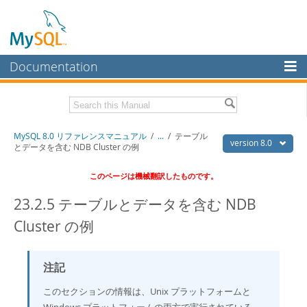
Documentation
MySQL Server
MySQL Enterprise
Download this Manual
MySQL 8.0 リファレンスマニュアル
/
...
/
テーブル
Workbench
version 8.0
とデータを含む NDB Cluster の例
InnoDB Cluster
PDF (US Ltr)
- 36.1Mb
このページは機械翻訳したものです。
PDF (A4)
- 36.2Mb
MySQL NDB Cluster
23.2.5 テーブルとデータを含む NDB
Connectors
Cluster の例
More
MySQL.com
注記
Downloads
このセクションの情報は、Unix プラットフォームと