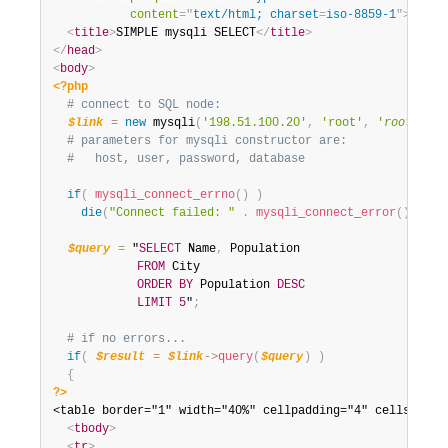
content
=
"
text/html; charset
=
iso-8859-1
"
>
<
title
>
SIMPLE mysqli SELECT
</
title
>
</
head
>
<
body
>
<?php
# connect to SQL node:
$link
=
new
mysqli
(
'198.51.100.20'
,
'root'
,
'
root_pass
# parameters for mysqli constructor are:
#   host, user, password, database
if
(
mysqli_connect_errno
(
)
)
die
(
"Connect failed: "
.
mysqli_connect_error
(
)
)
;
$query
=
 "
SELECT
 Name
,
 Population

FROM
 City

ORDER
BY
 Population 
DESC
LIMIT
5
"
;
# if no errors...
if
(
$result
=
$link
-
>
query
(
$query
)
)
{
?>
<table border="1" width="40%" cellpadding="4" cellspacing
<
tbody
>
<
tr
>