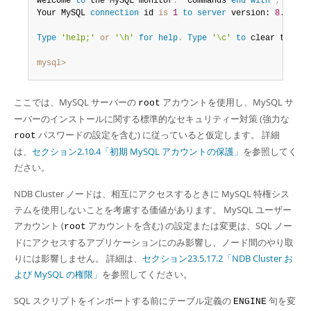
Welcome 
to
 the MySQL monitor
.
  Commands 
end
with
;
or
 \g
Your MySQL 
connection
 id 
is
1
to
server
 version: 
8.0
.
23
-
Type
'help;'
or
'\h'
for
help
.
Type
'\c'
to
 clear the bu
mysql>
ここでは、MySQL サーバーの
アカウントを使用し、MySQL サ
root
ーバーのインストールに関する標準的なセキュリティー対策 (強力な
パスワードの設定を含む) に従っていると仮定します。 詳細
root
は、
セクション2.10.4「初期 MySQL アカウントの保護」
を参照してく
ださい。
NDB Cluster ノードは、相互にアクセスするときに MySQL 特権シス
テムを使用しないことを考慮する価値があります。 MySQL ユーザー
アカウント (
アカウントを含む) の設定または変更は、SQL ノー
root
ドにアクセスするアプリケーションにのみ影響し、ノード間のやり取
りには影響しません。 詳細は、
セクション23.5.17.2「NDB Cluster お
よび MySQL の権限」
を参照してください。
SQL スクリプトをインポートする前にテーブル定義の
句を変
ENGINE