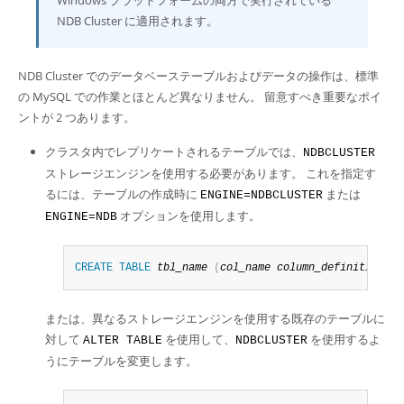
Windows プラットフォームの両方で実行されている
Developer Zone
NDB Cluster に適用されます。
NDB Cluster でのデータベーステーブルおよびデータの操作は、標準
の MySQL での作業とほとんど異なりません。 留意すべき重要なポイ
ントが 2 つあります。
クラスタ内でレプリケートされるテーブルでは、
NDBCLUSTER
ストレージエンジンを使用する必要があります。 これを指定す
るには、テーブルの作成時に
または
ENGINE=NDBCLUSTER
オプションを使用します。
ENGINE=NDB
CREATE
TABLE
tbl_name
(
col_name
column_definitions
)
または、異なるストレージエンジンを使用する既存のテーブルに
対して
を使用して、
を使用するよ
ALTER TABLE
NDBCLUSTER
うにテーブルを変更します。