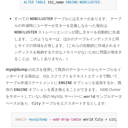
ALTER
TABLE
tbl_name
ENGINE
=
NDBCLUSTER
;
すべての
テーブルには主キーがあります。 テーブ
NDBCLUSTER
ルの作成時にユーザーが主キーを定義しなかった場合は、
ストレージエンジンが隠し主キーを自動的に生成
NDBCLUSTER
します。 このようなキーは、ほかのテーブルインデックスと同
じサイズの領域を占有します。 (これらの自動的に作成されるイ
ンデックスを格納する十分なメモリーがないために問題が発生す
ることは、珍しくありません。)
mysqldump
の出力を使用して既存のデータベースからテーブルをイ
ンポートする場合は、SQL スクリプトをテキストエディタで開いて、
テーブル作成ステートメントに
オプションを追加するか、既
ENGINE
存の
オプションを置き換えることができます。 NDB Cluster
ENGINE
をサポートしていない別の MySQL サーバーに
サンプルデータ
world
ベースがあり、
テーブルをエクスポートするとします:
City
shell>
 mysqldump
--add-drop-table
 world City > city_tabl