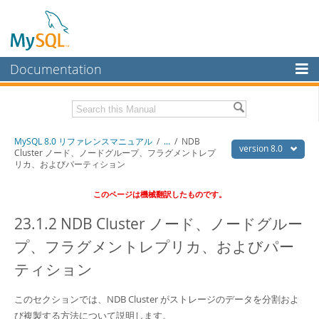
Documentation
MySQL Server
MySQL Enterprise
Download this Manual
MySQL 8.0 リファレンスマニュアル
/
...
/
NDB
Workbench
version 8.0
Cluster ノード、ノードグループ、フラグメントレプ
リカ、およびパーティション
InnoDB Cluster
PDF (US Ltr)
- 36.1Mb
PDF (A4)
- 36.2Mb
このページは機械翻訳したものです。
MySQL NDB Cluster
23.1.2 NDB Cluster ノード、ノードグルー
Connectors
プ、フラグメントレプリカ、およびパー
More
ティション
MySQL.com
Downloads
このセクションでは、NDB Cluster がストレージのデータを分割およ
び複製する方法について説明します。