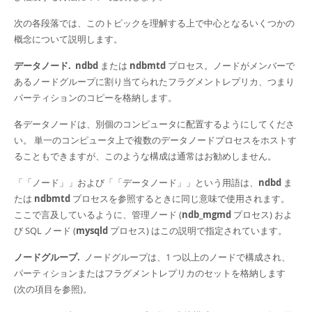
Developer Zone
次の各段落では、このトピックを理解する上で中心となるいくつかの
概念について説明します。
データノード.
ndbd
または
ndbmtd
プロセス。ノードがメンバーで
あるノードグループに割り当てられた
フラグメントレプリカ
、つまり
パーティション
のコピーを格納します。
各データノードは、別個のコンピュータに配置するようにしてくださ
い。 単一のコンピュータ上で複数のデータノードプロセスをホストす
ることもできますが、このような構成は通常はお勧めしません。
「
「ノード」
」
および
「
「データノード」
」
という用語は、
ndbd
ま
たは
ndbmtd
プロセスを参照するときに同じ意味で使用されます。
ここで言及しているように、管理ノード (
ndb_mgmd
プロセス) およ
び SQL ノード (
mysqld
プロセス) はこの説明で指定されています。
ノードグループ.
ノードグループは、1 つ以上のノードで構成され、
パーティションまたは
フラグメントレプリカ
のセットを格納します
(次の項目を参照)。