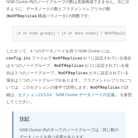
NDB Cluster 内のノードグループの数は直接構成できません。次に示
すように、データノードの数とフラグメントレプリカの数
(
構成パラメータ) の関数です:
NoOfReplicas
[
# of node groups] = [# of data nodes] / NoOfReplicas
したがって、4 つのデータノードを持つ NDB Cluster には、
ファイルで
が 1 に設定されている場合
config.ini
NoOfReplicas
は 4 つのノードグループ、
が 2 に設定されている場
NoOfReplicas
合は 2 つのノードグループ、
が 4 に設定されている
NoOfReplicas
場合は 1 つのノードグループがあります。 フラグメントレプリカにつ
いては、このセクションの後半で説明します。
の詳
NoOfReplicas
細は、
セクション23.3.3.6「NDB Cluster データノードの定義」
を参照
してください。
注記
NDB Cluster 内のすべてのノードグループは、同じ数の
データノードを持つ必要があります。