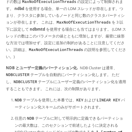
ドの数は
の設定によって制御されま
MaxNoOfExecutionThreads
す。
ndbd
を使用する場合、単一の LDM スレッドが存在します。つ
まり、クラスタに参加しているノードと同じ数のクラスタパーティシ
ョンが存在します。 これは、
を 3 以
MaxNoOfExecutionThreads
下に設定して
ndbmtd
を使用する場合にも当てはまります。 (LDM ス
レッドの数はこのパラメータの値とともに増加しますが、厳密に線形
な方法では増加せず、設定に追加の制約があることに注意してくださ
い。詳細は、
の説明を参照してくださ
MaxNoOfExecutionThreads
い。)
NDB とユーザー定義のパーティション化.
NDB Cluster は通常、
テーブルを自動的にパーティション化します。 ただ
NDBCLUSTER
し、
テーブルにユーザー定義のパーティション化を適用
NDBCLUSTER
することもできます。 これには、次の制限があります。
テーブルを使用した本番では、
および
パ
NDB
KEY
LINEAR KEY
ーティション化スキームのみがサポートされます。
任意の
テーブルに対して明示的に定義できるパーティショ
NDB
ンの最大数は、このセクションで前述したように決定される