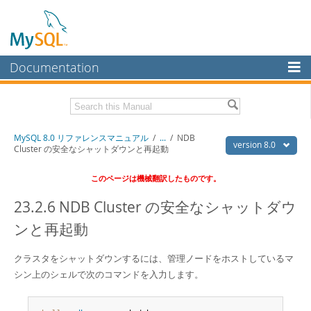
Documentation
MySQL Server
MySQL Enterprise
Download this Manual
MySQL 8.0 リファレンスマニュアル
/
...
/
NDB
Workbench
version 8.0
Cluster の安全なシャットダウンと再起動
InnoDB Cluster
PDF (US Ltr)
- 36.1Mb
このページは機械翻訳したものです。
PDF (A4)
- 36.2Mb
MySQL NDB Cluster
23.2.6 NDB Cluster の安全なシャットダウ
Connectors
ンと再起動
More
クラスタをシャットダウンするには、管理ノードをホストしているマ
MySQL.com
シン上のシェルで次のコマンドを入力します。
Downloads