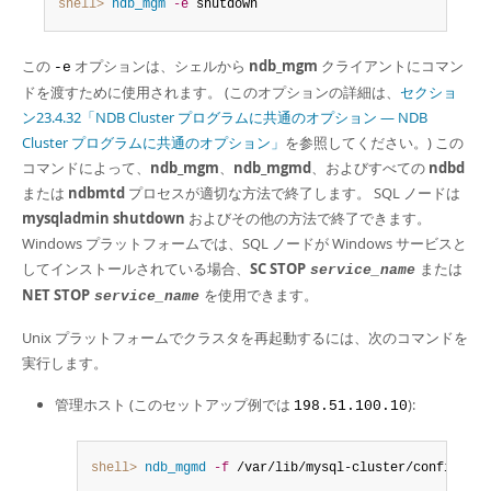
Developer Zone
shell>
 ndb_mgm
-e
 shutdown
この
オプションは、シェルから
ndb_mgm
クライアントにコマン
-e
ドを渡すために使用されます。 (このオプションの詳細は、
セクショ
ン23.4.32「NDB Cluster プログラムに共通のオプション — NDB
Cluster プログラムに共通のオプション」
を参照してください。) この
コマンドによって、
ndb_mgm
、
ndb_mgmd
、およびすべての
ndbd
または
ndbmtd
プロセスが適切な方法で終了します。 SQL ノードは
mysqladmin shutdown
およびその他の方法で終了できます。
Windows プラットフォームでは、SQL ノードが Windows サービスと
してインストールされている場合、
SC STOP
または
service_name
NET STOP
を使用できます。
service_name
Unix プラットフォームでクラスタを再起動するには、次のコマンドを
実行します。
管理ホスト (このセットアップ例では
):
198.51.100.10
shell>
 ndb_mgmd
-f
 /var/lib/mysql-cluster/config
.
ini