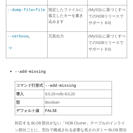
指定したファイルに
(MySQLに基づくすべ
--dump-file=file
孤立したキーを書き
てのNDBリリースで
込みます
サポート 8.0)
,
冗長出力
(MySQLに基づくすべ
--verbose
てのNDBリリースで
-v
サポート 8.0)
--add-missing
コマンド行形式
--add-missing
導入
8.0.20-ndb-8.0.20
型
Boolean
デフォルト値
FALSE
対応する BLOB 部分がない「NDB Cluster」テーブルのインライ
ン部分ごとに、空白で構成される必要な長さのダミー BLOB 部分