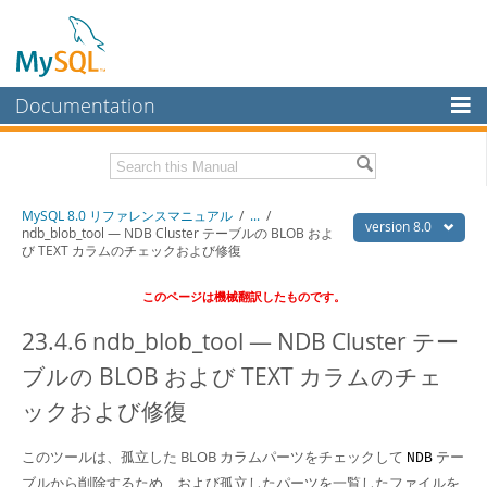
Documentation
MySQL Server
MySQL Enterprise
Download this Manual
MySQL 8.0 リファレンスマニュアル
/
...
/
Workbench
version 8.0
ndb_blob_tool — NDB Cluster テーブルの BLOB およ
び TEXT カラムのチェックおよび修復
InnoDB Cluster
PDF (US Ltr)
- 36.1Mb
PDF (A4)
- 36.2Mb
このページは機械翻訳したものです。
MySQL NDB Cluster
23.4.6 ndb_blob_tool — NDB Cluster テー
Connectors
ブルの BLOB および TEXT カラムのチェ
More
ックおよび修復
MySQL.com
Downloads
このツールは、孤立した BLOB カラムパーツをチェックして
テー
NDB
ブルから削除するため、および孤立したパーツを一覧したファイルを