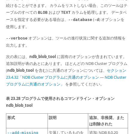
続けることができます。 カラムをリストしない場合、このツールはテ
ーブルのすべての
および
カラムを処理します。 データベ
BLOB
TEXT
ースを指定する必要がある場合は、
(
) オプションを
--database
-d
使用します。
オプションは、ツールの進行状況に関する追加の情報を
--verbose
出力します。
次の表には、
ndb_blob_tool
に固有のオプションが含まれています。
追加説明が表のあとにあります。 ほとんどの NDB Cluster プログラム
(
ndb_blob_tool
を含む) に共通のオプションについては、
セクション
23.4.32「NDB Cluster プログラムに共通のオプション — NDB Cluster
プログラムに共通のオプション」
を参照してください。
表 23.28 プログラムで使用されるコマンドライン・オプション
ndb_blob_tool
形式
説明
追加、非推奨、また
は削除された
欠落しているものを
追加: NDB 8.0.20
--add-missing