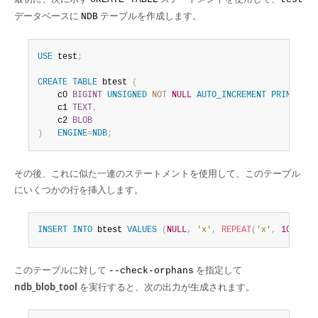
データベースに
テーブルを作成します。
NDB
USE
 test
;
CREATE
TABLE
 btest 
(
    c0 
BIGINT
UNSIGNED
NOT
NULL
AUTO_INCREMENT
PRIMARY
K
    c1 
TEXT
,
    c2 
BLOB
)
ENGINE
=
NDB
;
その後、これに似た一連のステートメントを使用して、このテーブル
にいくつかの行を挿入します。
INSERT
INTO
 btest 
VALUES
(
NULL
,
'x'
,
REPEAT
(
'x'
,
1000
)
)
;
このテーブルに対して
を指定して
--check-orphans
ndb_blob_tool
を実行すると、次の出力が生成されます。