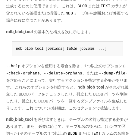
Developer Zone
生成するために使用できます。 これは、
または
カラムが
BLOB
TEXT
含まれている破損または損傷した
テーブルを診断および修復する
NDB
場合に役に立つことがあります。
ndb_blob_tool
の基本的な構文を次に示します。
ndb_blob_tool 
[
options
]
table
[
column
,
.
.
.
]
オプションを使用する場合を除き、1 つ以上のオプション (
--help
-
、
、または
)
-check-orphans
--delete-orphans
--dump-file
を含めることによって、実行するアクションを指定する必要がありま
す。 これらのオプションを指定すると、
ndb_blob_tool
がそれぞれ孤
立した BLOB パーツをチェックしたり、孤立した BLOB パーツを削除
したり、孤立した BLOB パーツを一覧するダンプファイルを生成した
りします。これについての詳細は、このセクションで後述します。
ndb_blob_tool
を呼び出すときは、テーブルの名前も指定する必要が
あります。 また、必要に応じて、テーブル名の後ろに、(カンマで区
切った) そのテーブルの 1 つ以上の
または
カラムの名前を
BLOB
TEXT