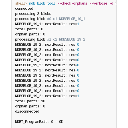
shell>
 ndb_blob_tool
--check-orphans
--verbose
-d
 test bt
connected

processing 2 blobs

processing blob 
#0 c1 NDB$BLOB_19_1
NDB$BLOB_19_1
:
 nextResult
:
 res
=
1
total parts
:
 0

orphan parts
:
 0

processing blob 
#1 c2 NDB$BLOB_19_2
NDB$BLOB_19_2
:
 nextResult
:
 res
=
0
NDB$BLOB_19_2
:
 nextResult
:
 res
=
0
NDB$BLOB_19_2
:
 nextResult
:
 res
=
0
NDB$BLOB_19_2
:
 nextResult
:
 res
=
0
NDB$BLOB_19_2
:
 nextResult
:
 res
=
0
NDB$BLOB_19_2
:
 nextResult
:
 res
=
0
NDB$BLOB_19_2
:
 nextResult
:
 res
=
0
NDB$BLOB_19_2
:
 nextResult
:
 res
=
0
NDB$BLOB_19_2
:
 nextResult
:
 res
=
0
NDB$BLOB_19_2
:
 nextResult
:
 res
=
0
NDB$BLOB_19_2
:
 nextResult
:
 res
=
1
total parts
:
 10

orphan parts
:
 0

disconnected

NDBT_ProgramExit
:
 0 - OK