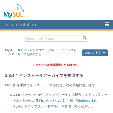
Documentation
MySQL Server
MySQL Enterprise
Download this Manual
MySQL 8.0 リファレンスマニュアル
/
...
/
インスト
Workbench
version 8.0
ールアーカイブを抽出する
InnoDB Cluster
PDF (US Ltr)
- 36.1Mb
このページは機械翻訳したものです。
PDF (A4)
- 36.2Mb
MySQL NDB Cluster
2.3.4.1 インストールアーカイブを抽出する
Connectors
MySQL を手動でインストールするには、次の手順に従います。
More
以前のバージョンからアップグレードする場合にはアップグレー
MySQL.com
ドの手順を始める前に
セクション2.11.10「Windows 上の
Downloads
MySQL をアップグレードする」
を参照してください。