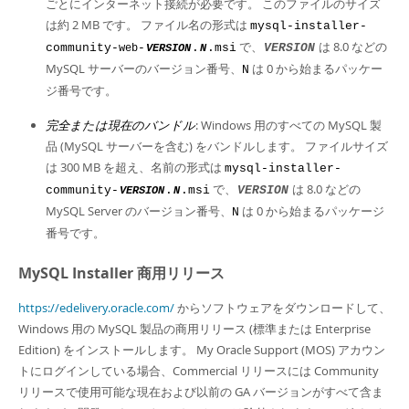
ごとにインターネット接続が必要です。 このファイルのサイズ
は約 2 MB です。 ファイル名の形式は
mysql-installer-
で、
は 8.0 などの
community-
-
.
.msi
VERSION
web
VERSION
N
MySQL サーバーのバージョン番号、
は 0 から始まるパッケー
N
ジ番号です。
完全または現在のバンドル
: Windows 用のすべての MySQL 製
品 (MySQL サーバーを含む) をバンドルします。 ファイルサイズ
は 300 MB を超え、名前の形式は
mysql-installer-
で、
は 8.0 などの
community-
.
.msi
VERSION
VERSION
N
MySQL Server のバージョン番号、
は 0 から始まるパッケージ
N
番号です。
MySQL Installer 商用リリース
https://edelivery.oracle.com/
からソフトウェアをダウンロードして、
Windows 用の MySQL 製品の商用リリース (標準または Enterprise
Edition) をインストールします。 My Oracle Support (MOS) アカウン
トにログインしている場合、Commercial リリースには Community
リリースで使用可能な現在および以前の GA バージョンがすべて含ま