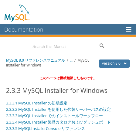
Documentation
MySQL Server
MySQL Enterprise
Download this Manual
MySQL 8.0 リファレンスマニュアル
/
...
/
MySQL
Workbench
version 8.0
Installer for Windows
InnoDB Cluster
PDF (US Ltr)
- 36.1Mb
このページは機械翻訳したものです。
PDF (A4)
- 36.2Mb
MySQL NDB Cluster
2.3.3 MySQL Installer for Windows
Connectors
2.3.3.1 MySQL Installer の初期設定
More
2.3.3.2 MySQL Installer を使用した代替サーバーパスの設定
2.3.3.3 MySQL Installer でのインストールワークフロー
MySQL.com
2.3.3.4 MySQL Installer 製品カタログおよびダッシュボード
Downloads
2.3.3.5 MySQLInstallerConsole リファレンス