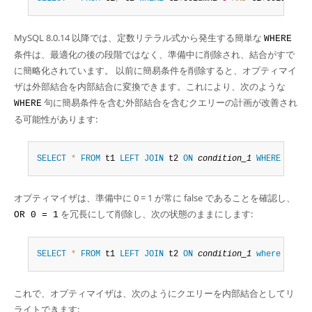
MySQL 8.0.14 以降では、定数リテラル式から発生する簡単な
WHERE
条件は、最適化の後の段階ではなく、準備中に削除され、結合がすで
に簡略化されています。 以前に簡易条件を削除すると、オプティマイ
ザは外部結合を内部結合に変換できます。これにより、次のような
句に簡易条件を含む外部結合を含むクエリーの計画が改善され
WHERE
る可能性があります:
SELECT
*
FROM
 t1 
LEFT
JOIN
 t2 
ON
condition_1
WHERE
condi
オプティマイザは、準備中に 0 = 1 が常に false であることを確認し、
を冗長にして削除し、次の状態のままにします:
OR 0 = 1
SELECT
*
FROM
 t1 
LEFT
JOIN
 t2 
ON
condition_1
where
condi
これで、オプティマイザは、次のようにクエリーを内部結合としてリ
ライトできます: