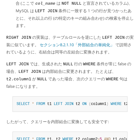
合 (ここで
は
と宣言されているカラム)、
col_name
NOT NULL
MySQL は
条件に一致する 1 つの行が見つかったあ
LEFT JOIN
とに、それ以上の行 (の特定のキーの組み合わせ) の検索を停止し
ます。
の実装は、テーブルロールを逆にした
の実
RIGHT JOIN
LEFT JOIN
装に似ています。
セクション8.2.1.10「外部結合の単純化」
で説明さ
れているように、右結合は同等の左結合に変換されます。
では、生成された
行の
条件が常に false の
LEFT JOIN
NULL
WHERE
場合、
は内部結合に変更されます。 たとえば、
LEFT JOIN
が
であった場合、次のクエリーの
句は
t2.column1
NULL
WHERE
false になります。
SELECT
*
FROM
 t1 
LEFT
JOIN
 t2 
ON
(
column1
)
WHERE
 t2
.
colu
したがって、クエリーを内部結合に変換しても安全です:
SELECT
*
FROM
 t1
,
 t2 
WHERE
 t2
.
column2
=
5
AND
 t1
.
column1
=
t