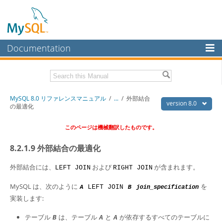
Documentation
MySQL Server
MySQL Enterprise
Download this Manual
MySQL 8.0 リファレンスマニュアル
/
...
/
外部結合
Workbench
version 8.0
の最適化
InnoDB Cluster
PDF (US Ltr)
- 36.1Mb
このページは機械翻訳したものです。
PDF (A4)
- 36.2Mb
MySQL NDB Cluster
8.2.1.9 外部結合の最適化
Connectors
外部結合には、
および
が含まれます。
LEFT JOIN
RIGHT JOIN
More
MySQL は、次のように
を
LEFT JOIN
A
B
join_specification
MySQL.com
実装します:
Downloads
テーブル
は、テーブル
と
が依存するすべてのテーブルに
B
A
A