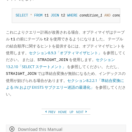
SELECT
*
FROM
 t1 
JOIN
 t2 
WHERE
condition_1
AND
condition
これによりクエリー計画が改善される場合、オプティマイザはテーブ
ル
の前にテーブル
を使用できるようになりました。 テーブル
t1
t2
の結合順序に関するヒントを提供するには、オプティマイザヒントを
使用します。
セクション8.9.3「オプティマイザヒント」
を参照してく
ださい。 または、
を使用します。
セクション
STRAIGHT_JOIN
13.2.10「SELECT ステートメント」
を参照してください。 ただし、
では準結合変換が無効になるため、インデックスの
STRAIGHT_JOIN
使用が妨げられる場合があります。
セクション8.2.2.1「準結合変換に
よる IN および EXISTS サブクエリー述語の最適化」
を参照してくださ
い。
PREV
HOME
UP
NEXT
Download this Manual