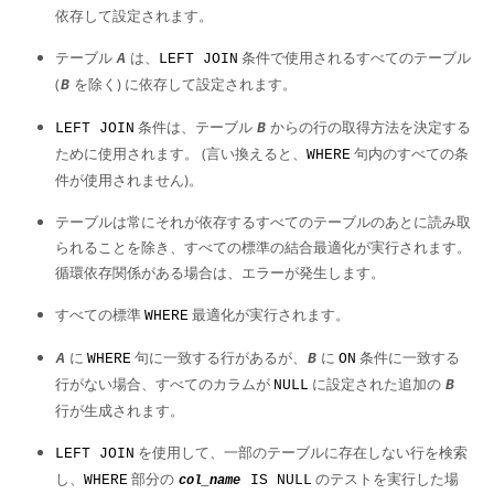
Developer Zone
依存して設定されます。
テーブル
は、
条件で使用されるすべてのテーブル
A
LEFT JOIN
(
を除く) に依存して設定されます。
B
条件は、テーブル
からの行の取得方法を決定する
LEFT JOIN
B
ために使用されます。 (言い換えると、
句内のすべての条
WHERE
件が使用されません)。
テーブルは常にそれが依存するすべてのテーブルのあとに読み取
られることを除き、すべての標準の結合最適化が実行されます。
循環依存関係がある場合は、エラーが発生します。
すべての標準
最適化が実行されます。
WHERE
に
句に一致する行があるが、
に
条件に一致する
A
WHERE
B
ON
行がない場合、すべてのカラムが
に設定された追加の
NULL
B
行が生成されます。
を使用して、一部のテーブルに存在しない行を検索
LEFT JOIN
し、
部分の
のテストを実行した場
WHERE
IS NULL
col_name