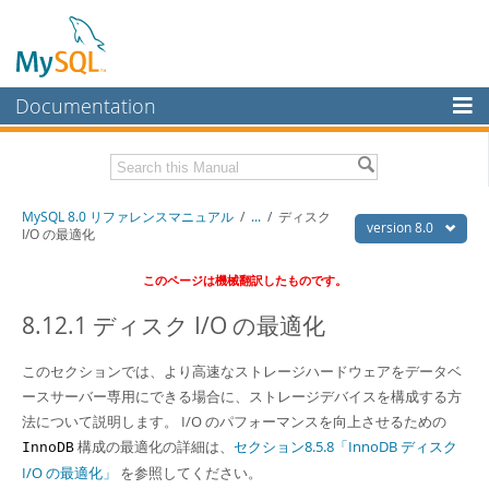
Documentation
MySQL Server
MySQL Enterprise
Download this Manual
MySQL 8.0 リファレンスマニュアル
/
...
/
ディスク
Workbench
version 8.0
I/O の最適化
InnoDB Cluster
PDF (US Ltr)
- 36.1Mb
このページは機械翻訳したものです。
PDF (A4)
- 36.2Mb
MySQL NDB Cluster
8.12.1 ディスク I/O の最適化
Connectors
このセクションでは、より高速なストレージハードウェアをデータベ
More
ースサーバー専用にできる場合に、ストレージデバイスを構成する方
MySQL.com
法について説明します。 I/O のパフォーマンスを向上させるための
構成の最適化の詳細は、
セクション8.5.8「InnoDB ディスク
InnoDB
Downloads
I/O の最適化」
を参照してください。