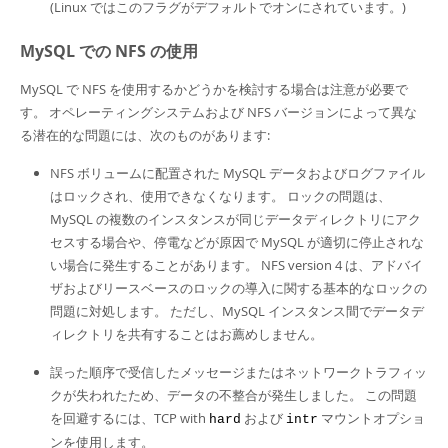
(Linux ではこのフラグがデフォルトでオンにされています。)
MySQL での NFS の使用
MySQL で NFS を使用するかどうかを検討する場合は注意が必要で
す。 オペレーティングシステムおよび NFS バージョンによって異な
る潜在的な問題には、次のものがあります:
NFS ボリュームに配置された MySQL データおよびログファイル
はロックされ、使用できなくなります。 ロックの問題は、
MySQL の複数のインスタンスが同じデータディレクトリにアク
セスする場合や、停電などが原因で MySQL が適切に停止されな
い場合に発生することがあります。 NFS version 4 は、アドバイ
ザおよびリースベースのロックの導入に関する基本的なロックの
問題に対処します。 ただし、MySQL インスタンス間でデータデ
ィレクトリを共有することはお薦めしません。
誤った順序で受信したメッセージまたはネットワークトラフィッ
クが失われたため、データの不整合が発生しました。 この問題
を回避するには、TCP with
および
マウントオプショ
hard
intr
ンを使用します。