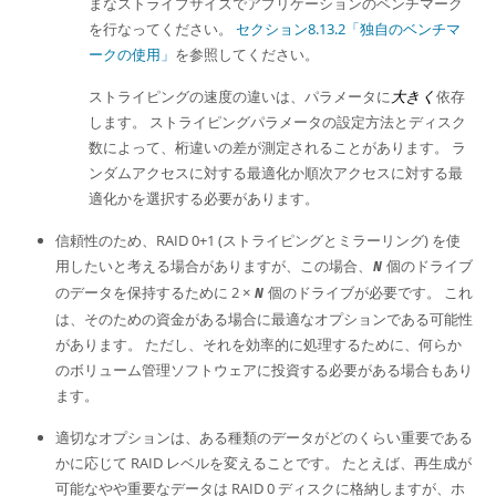
まなストライプサイズでアプリケーションのベンチマーク
を行なってください。
セクション8.13.2「独自のベンチマ
ークの使用」
を参照してください。
ストライピングの速度の違いは、パラメータに
大きく
依存
します。 ストライピングパラメータの設定方法とディスク
数によって、桁違いの差が測定されることがあります。 ラ
ンダムアクセスに対する最適化か順次アクセスに対する最
適化かを選択する必要があります。
信頼性のため、RAID 0+1 (ストライピングとミラーリング) を使
用したいと考える場合がありますが、この場合、
個のドライブ
N
のデータを保持するために 2 ×
個のドライブが必要です。 これ
N
は、そのための資金がある場合に最適なオプションである可能性
があります。 ただし、それを効率的に処理するために、何らか
のボリューム管理ソフトウェアに投資する必要がある場合もあり
ます。
適切なオプションは、ある種類のデータがどのくらい重要である
かに応じて RAID レベルを変えることです。 たとえば、再生成が
可能なやや重要なデータは RAID 0 ディスクに格納しますが、ホ