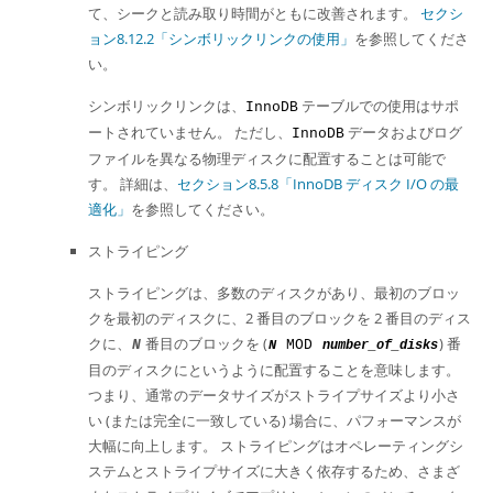
て、シークと読み取り時間がともに改善されます。
セクシ
ョン8.12.2「シンボリックリンクの使用」
を参照してくださ
い。
シンボリックリンクは、
テーブルでの使用はサポ
InnoDB
ートされていません。 ただし、
データおよびログ
InnoDB
ファイルを異なる物理ディスクに配置することは可能で
す。 詳細は、
セクション8.5.8「InnoDB ディスク I/O の最
適化」
を参照してください。
ストライピング
ストライピングは、多数のディスクがあり、最初のブロッ
クを最初のディスクに、2 番目のブロックを 2 番目のディス
クに、
番目のブロックを (
) 番
N
MOD
N
number_of_disks
目のディスクにというように配置することを意味します。
つまり、通常のデータサイズがストライプサイズより小さ
い (または完全に一致している) 場合に、パフォーマンスが
大幅に向上します。 ストライピングはオペレーティングシ
ステムとストライプサイズに大きく依存するため、さまざ