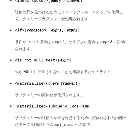
<index_lookup>(
)
query fragment
対象の行を見つけるためにインデックスルックアップを使用し
て、クエリーフラグメントが処理されます。
<if>(
,
,
)
condition
expr1
expr2
条件が true の場合は
、そうでない場合は
に評価
expr1
expr2
されます。
<is_not_null_test>(
)
expr
式が
に評価されないことを確認するためのテスト。
NULL
<materialize>(
)
query fragment
サブクエリーの実体化が使用されます。
`materialized-subquery`.
col_name
サブクエリーの評価の結果を保持するために実体化された内部一
時テーブル内のカラム
への参照。
col_name