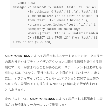
   Code
:
 1003

Message
:
 /
*
 select#1 
*
/ select `test`.`t1`.`a` AS `a`,

         <in_optimizer>(`test`.`t1`.`a`,`test`.`t1`.`a` i
         ( <materialize> (/
*
 select#2 
*
/ select `test`.`t
         from `test`.`t2` where 1 having 1 ),

         <primary_index_lookup>(`test`.`t1`.`a` in

         <temporary table> on <auto_key>

         where ((`test`.`t1`.`a` = `materialized-subquery
1 row in set (0.00 sec)
によって表示されるステートメントには、クエリー
SHOW WARNINGS
の書き換えやオプティマイザのアクションに関する情報を提供する特
別なマーカーが含まれることがあるため、ステートメントは必ずしも
有効な SQL ではなく、実行されることを目的としていません。 出力
には、オプティマイザによってとられたアクションに関する追加の
SQL でない説明のメモを提供する
値のある行が含まれるこ
Message
ともあります。
次のリストでは、
によって表示される拡張出力に表
SHOW WARNINGS
示される特殊なマーカーについて説明します: