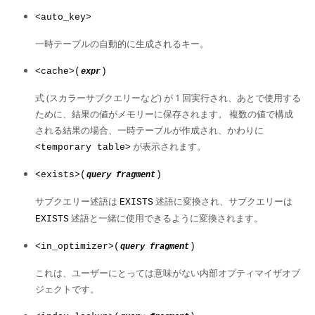
<auto_key>
一時テーブルの自動的に生成されるキー。
<cache>(
)
expr
式 (スカラーサブクエリーなど) が 1 回実行され、あとで使用する
ために、結果の値がメモリーに保存されます。 複数の値で構成
される結果の場合、一時テーブルが作成され、かわりに
が表示されます。
<temporary table>
<exists>(
)
query fragment
サブクエリー述語は
述語に変換され、サブクエリーは
EXISTS
述語と一緒に使用できるように変換されます。
EXISTS
<in_optimizer>(
)
query fragment
これは、ユーザーにとっては意味がない内部オプティマイザオブ
ジェクトです。