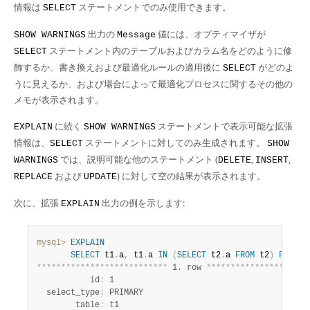
Developer Zone
情報は
ステートメントでのみ使用できます。
SELECT
出力の
値には、オプティマイザが
SHOW WARNINGS
Message
ステートメント内のテーブルおよびカラム名をどのように修
SELECT
飾するか、書き換えおよび最適化ルールの適用後に
がどのよ
SELECT
うに見えるか、および場合によって最適化プロセスに関するその他の
メモが表示されます。
に続く
ステートメントで表示可能な拡張
EXPLAIN
SHOW WARNINGS
情報は、
ステートメントに対してのみ生成されます。
SELECT
SHOW
では、説明可能な他のステートメント (
,
,
WARNINGS
DELETE
INSERT
および
) に対して空の結果が表示されます。
REPLACE
UPDATE
次に、拡張
出力の例を示します:
EXPLAIN
mysql>
EXPLAIN
SELECT
 t1
.
a
,
 t1
.
a 
IN
(
SELECT
 t2
.
a 
FROM
 t2
)
FROM
*
*
*
*
*
*
*
*
*
*
*
*
*
*
*
*
*
*
*
*
*
*
*
*
*
*
*
 1. row 
*
*
*
*
*
*
*
*
*
*
*
*
*
*
*
*
*
*
*
*
*
           id
:
 1

  select_type
:
 PRIMARY

        table
:
 t1
