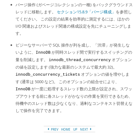
パージ操作 (ガベージコレクションの一種) をバックグラウンドス
レッドに移動します。
セクション15.8.9「パージ構成」
を参照し
てください。 この設定の結果を効率的に測定するには、ほかの
I/O 関連およびスレッド関連の構成設定を先にチューニングしま
す。
ビジーなサーバーで SQL 操作が列を成し、
「
渋滞
」
が発生しな
いように、
が同時スレッド間で実行するスイッチングの
InnoDB
量を削減します。
オプション
innodb_thread_concurrency
の値を設定します (強力な最新のシステムで最大約 32)。
オプションの値を増やしま
innodb_concurrency_tickets
す (通常は 5000 など)。 このオプションの組合せにより、
が一度に処理するスレッド数の上限が設定され、スワッ
InnoDB
プアウトする前に各スレッドがかなりの作業を実行できるため、
待機中のスレッド数は少なくなり、過剰なコンテキスト切替えな
しで操作を完了できます。
PREV
HOME
UP
NEXT