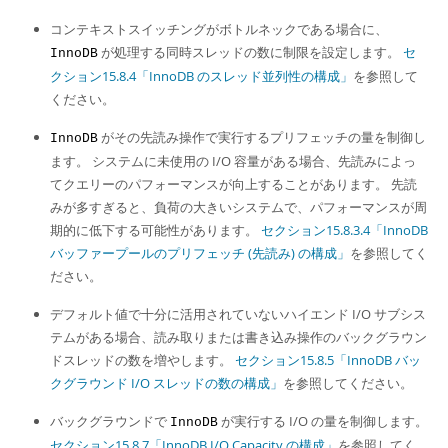
コンテキストスイッチングがボトルネックである場合に、
が処理する同時スレッドの数に制限を設定します。
セ
InnoDB
クション15.8.4「InnoDB のスレッド並列性の構成」
を参照して
ください。
がその先読み操作で実行するプリフェッチの量を制御し
InnoDB
ます。 システムに未使用の I/O 容量がある場合、先読みによっ
てクエリーのパフォーマンスが向上することがあります。 先読
みが多すぎると、負荷の大きいシステムで、パフォーマンスが周
期的に低下する可能性があります。
セクション15.8.3.4「InnoDB
バッファープールのプリフェッチ (先読み) の構成」
を参照してく
ださい。
デフォルト値で十分に活用されていないハイエンド I/O サブシス
テムがある場合、読み取りまたは書き込み操作のバックグラウン
ドスレッドの数を増やします。
セクション15.8.5「InnoDB バッ
クグラウンド I/O スレッドの数の構成」
を参照してください。
バックグラウンドで
が実行する I/O の量を制御します。
InnoDB
セクション15.8.7「InnoDB I/O Capacity の構成」
を参照してく