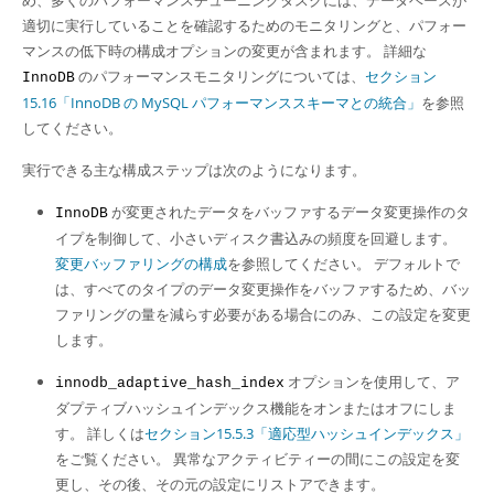
め、多くのパフォーマンスチューニングタスクには、データベースが
Developer Zone
適切に実行していることを確認するためのモニタリングと、パフォー
マンスの低下時の構成オプションの変更が含まれます。 詳細な
のパフォーマンスモニタリングについては、
セクション
InnoDB
15.16「InnoDB の MySQL パフォーマンススキーマとの統合」
を参照
してください。
実行できる主な構成ステップは次のようになります。
が変更されたデータをバッファするデータ変更操作のタ
InnoDB
イプを制御して、小さいディスク書込みの頻度を回避します。
変更バッファリングの構成
を参照してください。 デフォルトで
は、すべてのタイプのデータ変更操作をバッファするため、バッ
ファリングの量を減らす必要がある場合にのみ、この設定を変更
します。
オプションを使用して、ア
innodb_adaptive_hash_index
ダプティブハッシュインデックス機能をオンまたはオフにしま
す。 詳しくは
セクション15.5.3「適応型ハッシュインデックス」
をご覧ください。 異常なアクティビティーの間にこの設定を変
更し、その後、その元の設定にリストアできます。