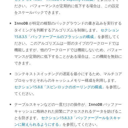
ださい。 パフォーマンスが定期的に低下する場合は、この設定
をスケールバックできます。
が特定の種類のバックグラウンドの書き込みを実行する
InnoDB
タイミングを判断するアルゴリズムを制御します。
セクション
15.8.3.5「バッファープールのフラッシュの構成」
を参照してく
ださい。 このアルゴリズムは一部のタイプのワークロードでは
機能しますが、他のワークロードでは機能しないため、パフォー
マンスが定期的に低下することがある場合は、この機能を無効に
できます。
コンテキストスイッチングの遅延を最小にするため、マルチコア
プロセッサとそれらのキャッシュメモリー構成を利用します。
セクション15.8.8「スピンロックのポーリングの構成」
を参照し
てください。
テーブルスキャンなどの一度だけの操作が、
バッファー
InnoDB
キャッシュに格納された頻繁にアクセスされるデータを妨げるこ
とを防ぎます。
セクション15.8.3.3「バッファープールをスキャ
ンに耐えられるようにする」
を参照してください。