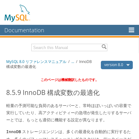
Documentation
MySQL Server
MySQL Enterprise
Download this Manual
MySQL 8.0 リファレンスマニュアル
/
...
/
InnoDB
Workbench
version 8.0
構成変数の最適化
InnoDB Cluster
PDF (US Ltr)
- 36.1Mb
このページは機械翻訳したものです。
PDF (A4)
- 36.2Mb
MySQL NDB Cluster
8.5.9 InnoDB 構成変数の最適化
Connectors
軽量の予測可能な負荷のあるサーバーと、常時ほぼいっぱいの容量で
More
実行していたり、高アクティビティーの急増が発生したりするサーバ
MySQL.com
ーとでは、もっとも適切に機能する設定が異なります。
Downloads
ストレージエンジンは、多くの最適化を自動的に実行するた
InnoDB