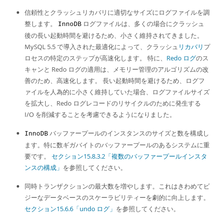
信頼性とクラッシュリカバリに適切なサイズにログファイルを調
整します。
ログファイルは、多くの場合にクラッシュ
InnoDB
後の長い起動時間を避けるため、小さく維持されてきました。
MySQL 5.5 で導入された最適化によって、クラッシュ
リカバリ
プ
ロセスの特定のステップが高速化します。 特に、
Redo ログ
のス
キャンと Redo ログの適用は、メモリー管理のアルゴリズムの改
善のため、高速化します。 長い起動時間を避けるため、ログフ
ァイルを人為的に小さく維持していた場合、ログファイルサイズ
を拡大し、Redo ログレコードのリサイクルのために発生する
I/O を削減することを考慮できるようになりました。
バッファープールのインスタンスのサイズと数を構成し
InnoDB
ます。特に数ギガバイトのバッファープールのあるシステムに重
要です。
セクション15.8.3.2「複数のバッファープールインスタ
ンスの構成」
を参照してください。
同時トランザクションの最大数を増やします。これはきわめてビ
ジーなデータベースのスケーラビリティーを劇的に向上します。
セクション15.6.6「undo ログ」
を参照してください。