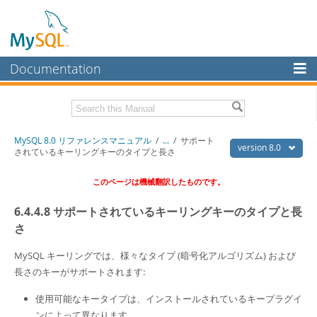
Documentation
MySQL Server
MySQL Enterprise
Download this Manual
MySQL 8.0 リファレンスマニュアル
/
...
/
サポート
Workbench
version 8.0
されているキーリングキーのタイプと長さ
InnoDB Cluster
PDF (US Ltr)
- 36.1Mb
このページは機械翻訳したものです。
PDF (A4)
- 36.2Mb
MySQL NDB Cluster
6.4.4.8 サポートされているキーリングキーのタイプと長
Connectors
さ
More
MySQL キーリングでは、様々なタイプ (暗号化アルゴリズム) および
MySQL.com
長さのキーがサポートされます:
Downloads
使用可能なキータイプは、インストールされているキープラグイ
ンによって異なります。