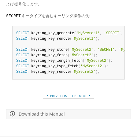
よび復号化します。
キータイプを含むキーリング操作の例:
SECRET
SELECT
 keyring_key_generate
(
'MySecret1'
,
'SECRET'
,
20
)
;
SELECT
 keyring_key_remove
(
'MySecret1'
)
;
SELECT
 keyring_key_store
(
'MySecret2'
,
'SECRET'
,
'MySecre
SELECT
 keyring_key_fetch
(
'MySecret2'
)
;
SELECT
 keyring_key_length_fetch
(
'MySecret2'
)
;
SELECT
 keyring_key_type_fetch
(
'MySecret2'
)
;
SELECT
 keyring_key_remove
(
'MySecret2'
)
;
PREV
HOME
UP
NEXT
Download this Manual