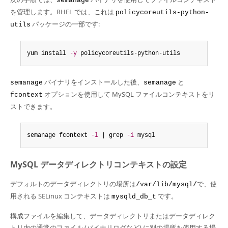
semanage
Developer Zone
を管理します。RHEL では、これは
policycoreutils-python-
パッケージの一部です:
utils
yum install 
-y
 policycoreutils-python-utils
バイナリをインストールした後、
と
semanage
semanage
オプションを使用して MySQL ファイルコンテキストをリ
fcontext
ストできます。
semanage fcontext 
-l
 | grep 
-i
 mysql
MySQL データディレクトリコンテキストの設定
デフォルトのデータディレクトリの場所は
で、使
/var/lib/mysql/
用される SELinux コンテキストは
です。
mysqld_db_t
構成ファイルを編集して、データディレクトリまたはデータディレク
トリ内の通常のファイル (バイナリログなど) に別の場所を使用する場