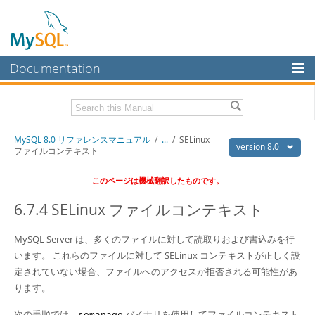
Documentation
MySQL Server
MySQL Enterprise
Download this Manual
MySQL 8.0 リファレンスマニュアル
/
...
/
SELinux
Workbench
version 8.0
ファイルコンテキスト
InnoDB Cluster
PDF (US Ltr)
- 36.1Mb
このページは機械翻訳したものです。
PDF (A4)
- 36.2Mb
MySQL NDB Cluster
6.7.4 SELinux ファイルコンテキスト
Connectors
MySQL Server は、多くのファイルに対して読取りおよび書込みを行
More
います。 これらのファイルに対して SELinux コンテキストが正しく設
MySQL.com
定されていない場合、ファイルへのアクセスが拒否される可能性があ
ります。
Downloads
次の手順では、
バイナリを使用してファイルコンテキスト