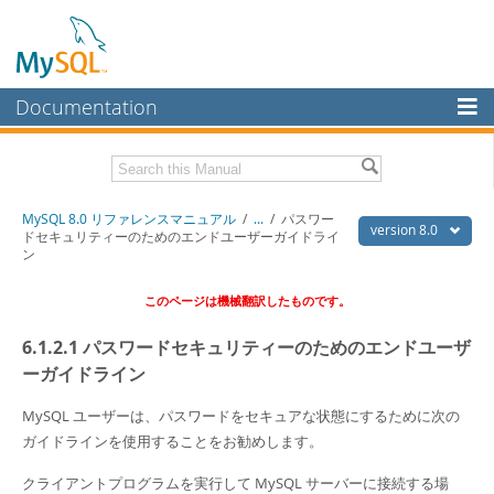
Documentation
MySQL Server
MySQL Enterprise
Download this Manual
MySQL 8.0 リファレンスマニュアル
/
...
/
パスワー
Workbench
version 8.0
ドセキュリティーのためのエンドユーザーガイドライ
ン
InnoDB Cluster
PDF (US Ltr)
- 36.1Mb
PDF (A4)
- 36.2Mb
このページは機械翻訳したものです。
MySQL NDB Cluster
Connectors
6.1.2.1 パスワードセキュリティーのためのエンドユーザ
ーガイドライン
More
MySQL ユーザーは、パスワードをセキュアな状態にするために次の
MySQL.com
ガイドラインを使用することをお勧めします。
Downloads
クライアントプログラムを実行して MySQL サーバーに接続する場