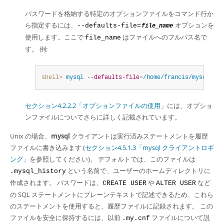
パスワードを格納する特定のオプションファイルをコマンド行か
ら指定するには、
オプションを
--defaults-file=
file_name
使用します。ここで
はファイルへのフルパス名で
file_name
す。 例:
shell>
 mysql
--defaults-file
=
/home/francis/mysql-opt
セクション4.2.2.2「オプションファイルの使用」
には、オプショ
ンファイルについてさらに詳しく記載されています。
Unix の場合、
mysql
クライアントは実行済みステートメントを履歴
ファイルに書き込みます (
セクション4.5.1.3「mysql クライアントロギ
ング」
を参照してください)。 デフォルトでは、このファイルは
という名前で、ユーザーのホームディレクトリに
.mysql_history
作成されます。 パスワードは、
や
など
CREATE USER
ALTER USER
の SQL ステートメントにプレーンテキストで記述できるため、これら
のステートメントを使用すると、履歴ファイルに記録されます。 この
ファイルを安全に保持するには、以前
ファイルについて説
.my.cnf