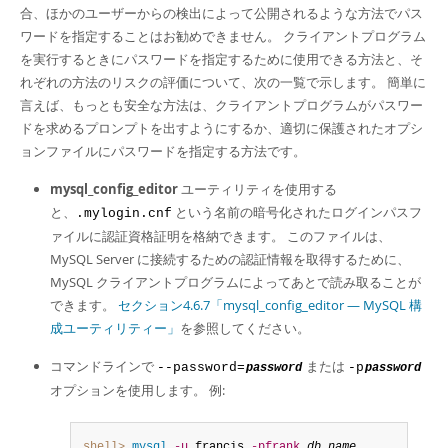
Developer Zone
合、ほかのユーザーからの検出によって公開されるような方法でパス
ワードを指定することはお勧めできません。 クライアントプログラム
を実行するときにパスワードを指定するために使用できる方法と、そ
れぞれの方法のリスクの評価について、次の一覧で示します。 簡単に
言えば、もっとも安全な方法は、クライアントプログラムがパスワー
ドを求めるプロンプトを出すようにするか、適切に保護されたオプシ
ョンファイルにパスワードを指定する方法です。
mysql_config_editor
ユーティリティを使用する
と、
という名前の暗号化されたログインパスフ
.mylogin.cnf
ァイルに認証資格証明を格納できます。 このファイルは、
MySQL Server に接続するための認証情報を取得するために、
MySQL クライアントプログラムによってあとで読み取ることが
できます。
セクション4.6.7「mysql_config_editor — MySQL 構
成ユーティリティー」
を参照してください。
コマンドラインで
または
--password=
-p
password
password
オプションを使用します。 例:
shell>
 mysql
-u
 francis 
-pfrank
db_name