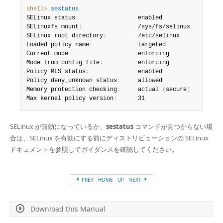
Developer Zone
shell>
 sestatus
SELinux status
:
                 enabled

SELinuxfs mount
:
                /sys/fs/selinux

SELinux root directory
:
         /etc/selinux

Loaded policy name
:
             targeted

Current mode
:
                   enforcing

Mode from config file
:
          enforcing

Policy MLS status
:
              enabled

Policy deny_unknown status
:
     allowed

Memory protection checking
:
     actual 
(
secure
)
Max kernel policy version
:
      31
SELinux が無効になっているか、
sestatus
コマンドが見つからない場
合は、SELinux を有効にする前にディストリビューションの SELinux
ドキュメントを参照してガイダンスを確認してください。
PREV
HOME
UP
NEXT
Download this Manual