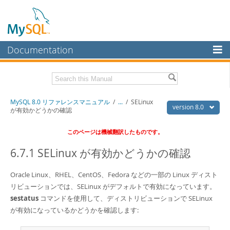
Documentation
MySQL Server
MySQL Enterprise
Download this Manual
MySQL 8.0 リファレンスマニュアル
/
...
/
SELinux
Workbench
version 8.0
が有効かどうかの確認
InnoDB Cluster
PDF (US Ltr)
- 36.1Mb
このページは機械翻訳したものです。
PDF (A4)
- 36.2Mb
MySQL NDB Cluster
6.7.1 SELinux が有効かどうかの確認
Connectors
Oracle Linux、RHEL、CentOS、Fedora などの一部の Linux ディスト
More
リビューションでは、SELinux がデフォルトで有効になっています。
MySQL.com
sestatus
コマンドを使用して、ディストリビューションで SELinux
が有効になっているかどうかを確認します:
Downloads