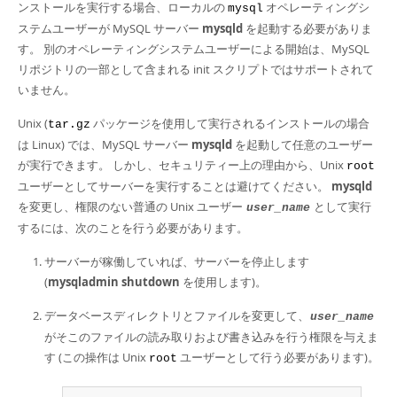
Developer Zone
ンストールを実行する場合、ローカルの
オペレーティングシ
mysql
ステムユーザーが MySQL サーバー
mysqld
を起動する必要がありま
す。 別のオペレーティングシステムユーザーによる開始は、MySQL
リポジトリの一部として含まれる init スクリプトではサポートされて
いません。
Unix (
パッケージを使用して実行されるインストールの場合
tar.gz
は Linux) では、MySQL サーバー
mysqld
を起動して任意のユーザー
が実行できます。 しかし、セキュリティー上の理由から、Unix
root
ユーザーとしてサーバーを実行することは避けてください。
mysqld
を変更し、権限のない普通の Unix ユーザー
として実行
user_name
するには、次のことを行う必要があります。
サーバーが稼働していれば、サーバーを停止します
(
mysqladmin shutdown
を使用します)。
データベースディレクトリとファイルを変更して、
user_name
がそこのファイルの読み取りおよび書き込みを行う権限を与えま
す (この操作は Unix
ユーザーとして行う必要があります)。
root