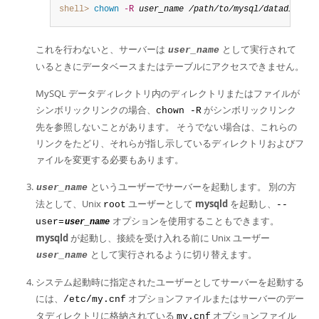
shell>
 chown
-R
user_name
/path/to/mysql/datadir
これを行わないと、サーバーは
として実行されて
user_name
いるときにデータベースまたはテーブルにアクセスできません。
MySQL データディレクトリ内のディレクトリまたはファイルが
シンボリックリンクの場合、
がシンボリックリンク
chown -R
先を参照しないことがあります。 そうでない場合は、これらの
リンクをたどり、それらが指し示しているディレクトリおよびフ
ァイルを変更する必要もあります。
というユーザーでサーバーを起動します。 別の方
user_name
法として、Unix
ユーザーとして
mysqld
を起動し、
root
--
オプションを使用することもできます。
user=
user_name
mysqld
が起動し、接続を受け入れる前に Unix ユーザー
として実行されるように切り替えます。
user_name
システム起動時に指定されたユーザーとしてサーバーを起動する
には、
オプションファイルまたはサーバーのデー
/etc/my.cnf
タディレクトリに格納されている
オプションファイル
my.cnf