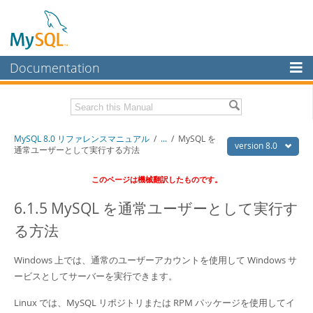
Documentation
MySQL Server
MySQL Enterprise
Download this Manual
MySQL 8.0 リファレンスマニュアル
/
...
/
MySQL を
Workbench
version 8.0
通常ユーザーとして実行する方法
InnoDB Cluster
PDF (US Ltr)
- 36.1Mb
このページは機械翻訳したものです。
PDF (A4)
- 36.2Mb
MySQL NDB Cluster
6.1.5 MySQL を通常ユーザーとして実行す
Connectors
る方法
More
Windows 上では、通常のユーザーアカウントを使用して Windows サ
MySQL.com
ービスとしてサーバーを実行できます。
Downloads
Linux では、MySQL リポジトリまたは RPM パッケージを使用してイ