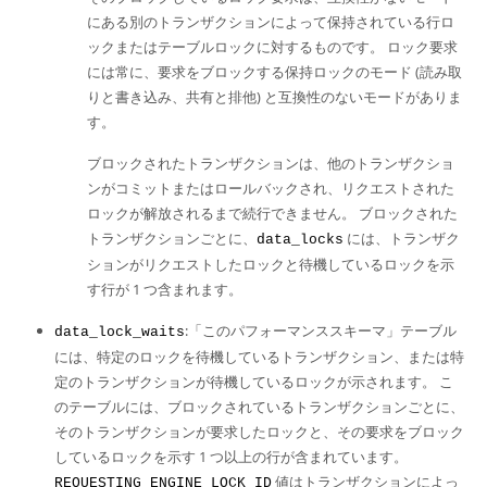
にある別のトランザクションによって保持されている行ロ
ックまたはテーブルロックに対するものです。 ロック要求
には常に、要求をブロックする保持ロックのモード (読み取
りと書き込み、共有と排他) と互換性のないモードがありま
す。
ブロックされたトランザクションは、他のトランザクショ
ンがコミットまたはロールバックされ、リクエストされた
ロックが解放されるまで続行できません。 ブロックされた
トランザクションごとに、
には、トランザク
data_locks
ションがリクエストしたロックと待機しているロックを示
す行が 1 つ含まれます。
:「このパフォーマンススキーマ」テーブル
data_lock_waits
には、特定のロックを待機しているトランザクション、または特
定のトランザクションが待機しているロックが示されます。 こ
のテーブルには、ブロックされているトランザクションごとに、
そのトランザクションが要求したロックと、その要求をブロック
しているロックを示す 1 つ以上の行が含まれています。
値はトランザクションによっ
REQUESTING_ENGINE_LOCK_ID