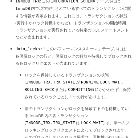
: この
テーブルには、
INNODB_TRX
INFORMATION_SCHEMA
内で現在実行されているすべてのトランザクションに関
InnoDB
する情報が表示されます。これには、トランザクションの状態
(実行中かロック待機中かなど)、トランザクションの開始時期、
トランザクションが実行されている特定の SQL ステートメント
などが含まれます。
:「このパフォーマンススキーマ」テーブルには、
data_locks
各保留ロックの行と、保留ロックの解放を待機してブロックされ
る各ロックリクエストが含まれています:
ロックを保持しているトランザクションの状態
(
が
,
,
INNODB_TRX.TRX_STATE
RUNNING
LOCK WAIT
または
) にかかわらず、保持
ROLLING BACK
COMMITTING
されているロックごとに 1 つの行があります。
別のトランザクションがロックを解放するのを待機してい
る InnoDB 内の各トランザクション
(
は
) は、単一のブ
INNODB_TRX.TRX_STATE
LOCK WAIT
ロッキングロックリクエストによってブロックされます。
そのブロックしているロック要求は、互換性がないモード