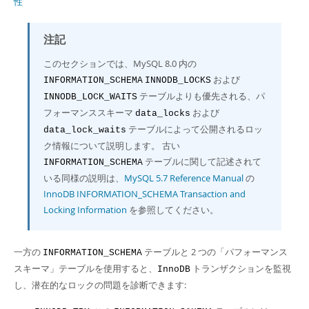
性
Developer Zone
注記
このセクションでは、MySQL 8.0 内の
および
INFORMATION_SCHEMA
INNODB_LOCKS
テーブルよりも優先される、パ
INNODB_LOCK_WAITS
フォーマンススキーマ
および
data_locks
テーブルによって公開されるロッ
data_lock_waits
ク情報について説明します。 古い
テーブルに関して記述されて
INFORMATION_SCHEMA
いる同様の説明は、
MySQL 5.7 Reference Manual
の
InnoDB INFORMATION_SCHEMA Transaction and
Locking Information
を参照してください。
一方の
テーブルと 2 つの「パフォーマンス
INFORMATION_SCHEMA
スキーマ」テーブルを使用すると、
トランザクションを監視
InnoDB
し、潜在的なロックの問題を診断できます: