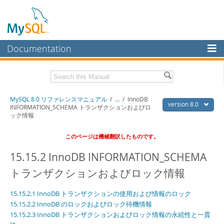
Documentation
MySQL Server
MySQL Enterprise
Download this Manual
MySQL 8.0 リファレンスマニュアル
/
...
/
InnoDB
Workbench
version 8.0
INFORMATION_SCHEMA トランザクションおよびロ
ック情報
InnoDB Cluster
PDF (US Ltr)
- 36.1Mb
PDF (A4)
- 36.2Mb
このページは機械翻訳したものです。
MySQL NDB Cluster
15.15.2 InnoDB INFORMATION_SCHEMA
Connectors
トランザクションおよびロック情報
More
MySQL.com
15.15.2.1 InnoDB トランザクションの使用および情報のロック
15.15.2.2 InnoDB のロックおよびロック待機情報
Downloads
15.15.2.3 InnoDB トランザクションおよびロック情報の永続性と一貫