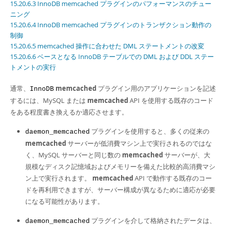
Developer Zone
15.20.6.3 InnoDB memcached プラグインのパフォーマンスのチュー
ニング
15.20.6.4 InnoDB memcached プラグインのトランザクション動作の
制御
15.20.6.5 memcached 操作に合わせた DML ステートメントの改変
15.20.6.6 ベースとなる InnoDB テーブルでの DML および DDL ステー
トメントの実行
通常、
memcached
プラグイン用のアプリケーションを記述
InnoDB
するには、MySQL または
memcached
API を使用する既存のコード
をある程度書き換えるか適応させます。
プラグインを使用すると、多くの従来の
daemon_memcached
memcached
サーバーが低消費マシン上で実行されるのではな
く、MySQL サーバーと同じ数の
memcached
サーバーが、大
規模なディスク記憶域およびメモリーを備えた比較的高消費マシ
ン上で実行されます。
memcached
API で動作する既存のコー
ドを再利用できますが、サーバー構成が異なるために適応が必要
になる可能性があります。
プラグインを介して格納されたデータは、
daemon_memcached