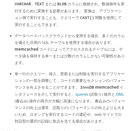
、
または
カラムに格納され、数値操作を実
VARCHAR
TEXT
BLOB
行するために変換する必要があります。 変換は、アプリケーシ
ョン側で実行することも、クエリーで
関数を使用して
CAST()
実行することもできます。
データベースバックグラウンドから使用する場合、多くのカラム
を備えた汎用の SQL テーブルを使用する場合があります。
memcached
コードによってアクセスされるテーブルには、デ
ータ値を保持する単一または少数のカラムしかない可能性があり
ます。
単一行のクエリー、挿入、更新または削除を実行するアプリケー
ションの一部を調整して、コードの重要なセクションのパフォー
マンスを向上させることができます。
memcached
イ
InnoDB
ンタフェースを介して実行すると、
queries
(読取り) 操作と
DML
(書込み) 操作の両方が大幅に高速になります。 書込みのパフォー
マンスの向上は通常、読取りのパフォーマンスの向上よりも大き
いため、ロギングを実行するコードの適応や、web サイトでの
対話型の選択の記録に焦点を当てる場合があります。