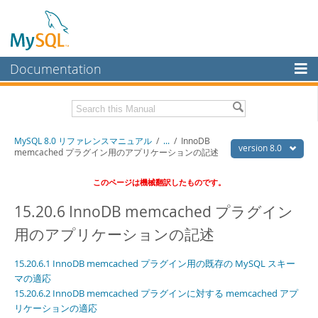
Documentation
MySQL Server
MySQL Enterprise
Download this Manual
MySQL 8.0 リファレンスマニュアル
/
...
/
InnoDB
Workbench
version 8.0
memcached プラグイン用のアプリケーションの記述
InnoDB Cluster
PDF (US Ltr)
- 36.1Mb
このページは機械翻訳したものです。
PDF (A4)
- 36.2Mb
MySQL NDB Cluster
15.20.6 InnoDB memcached プラグイン
Connectors
用のアプリケーションの記述
More
15.20.6.1 InnoDB memcached プラグイン用の既存の MySQL スキー
MySQL.com
マの適応
15.20.6.2 InnoDB memcached プラグインに対する memcached アプ
Downloads
リケーションの適応