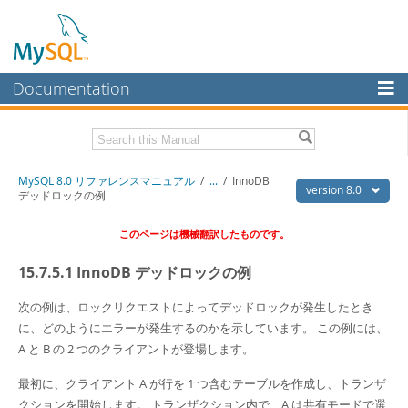
Documentation
MySQL Server
MySQL Enterprise
Download this Manual
MySQL 8.0 リファレンスマニュアル
/
...
/
InnoDB
Workbench
version 8.0
デッドロックの例
InnoDB Cluster
PDF (US Ltr)
- 36.1Mb
このページは機械翻訳したものです。
PDF (A4)
- 36.2Mb
MySQL NDB Cluster
15.7.5.1 InnoDB デッドロックの例
Connectors
次の例は、ロックリクエストによってデッドロックが発生したとき
More
に、どのようにエラーが発生するのかを示しています。 この例には、
MySQL.com
A と B の 2 つのクライアントが登場します。
Downloads
最初に、クライアント A が行を 1 つ含むテーブルを作成し、トランザ
クションを開始します。 トランザクション内で、A は共有モードで選