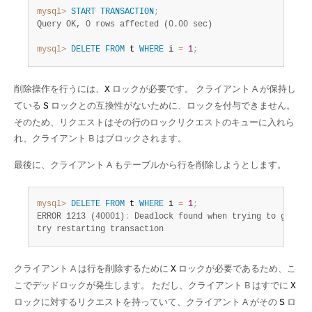
mysql>
START
TRANSACTION
;
Query OK, 0 rows affected (0.00 sec)
mysql>
DELETE
FROM
 t 
WHERE
 i 
=
1
;
削除操作を行うには、
ロックが必要です。 クライアント A が保持し
X
ている
ロックとの互換性がないために、ロックを付与できません。
S
そのため、リクエストはその行のロックリクエストのキューに入れら
れ、クライアント B はブロックされます。
最後に、クライアント A もテーブルから行を削除しようとします。
mysql>
DELETE
FROM
 t 
WHERE
 i 
=
1
;
ERROR 1213 (40001)
:
 Deadlock found when trying to get loc
try restarting transaction
クライアント A は行を削除するために
ロックが必要であるため、こ
X
こでデッドロックが発生します。 ただし、クライアント B はすでに
X
ロックに対するリクエストを持っていて、クライアント A がその
ロ
S