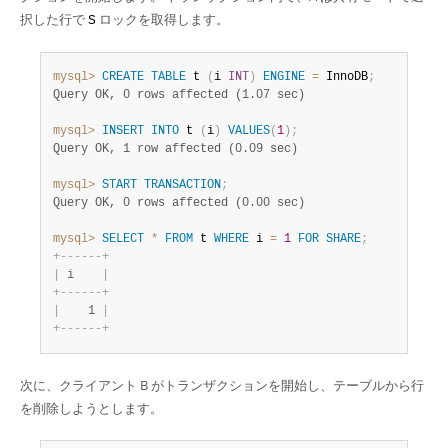
Developer Zone
択した行で
ロックを取得します。
S
mysql>
CREATE
TABLE
 t 
(
i 
INT
)
ENGINE
=
 InnoDB
;
Query OK, 0 rows affected (1.07 sec)
mysql>
INSERT
INTO
 t 
(
i
)
VALUES
(
1
)
;
Query OK, 1 row affected (0.09 sec)
mysql>
START
TRANSACTION
;
Query OK, 0 rows affected (0.00 sec)
mysql>
SELECT
*
FROM
 t 
WHERE
 i 
=
1
FOR
SHARE
;
+
-
-
-
-
-
-
+
|
 i    
|
+
-
-
-
-
-
-
+
|
    1 
|
+
-
-
-
-
-
-
+
次に、クライアント B がトランザクションを開始し、テーブルから行
を削除しようとします。