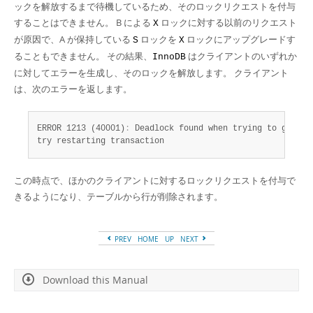
ックを解放するまで待機しているため、そのロックリクエストを付与
することはできません。 B による
ロックに対する以前のリクエスト
X
が原因で、A が保持している
ロックを
ロックにアップグレードす
S
X
ることもできません。 その結果、
はクライアントのいずれか
InnoDB
に対してエラーを生成し、そのロックを解放します。 クライアント
は、次のエラーを返します。
ERROR 1213 (40001)
:
 Deadlock found when trying to get loc
try restarting transaction
この時点で、ほかのクライアントに対するロックリクエストを付与で
きるようになり、テーブルから行が削除されます。
PREV
HOME
UP
NEXT
Download this Manual