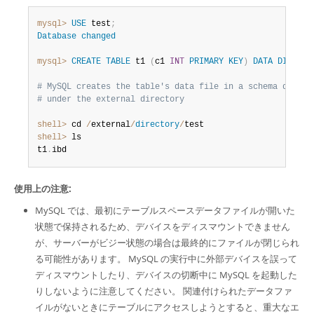
mysql>
USE
 test
;
Database
changed
mysql>
CREATE
TABLE
 t1 
(
c1 
INT
PRIMARY
KEY
)
DATA
DIRECTO
# MySQL creates the table's data file in a schema direct
# under the external directory
shell>
 cd 
/
external
/
directory
/
shell>
 ls

t1
.
ibd
使用上の注意:
MySQL では、最初にテーブルスペースデータファイルが開いた
状態で保持されるため、デバイスをディスマウントできません
が、サーバーがビジー状態の場合は最終的にファイルが閉じられ
る可能性があります。 MySQL の実行中に外部デバイスを誤って
ディスマウントしたり、デバイスの切断中に MySQL を起動した
りしないように注意してください。 関連付けられたデータファ
イルがないときにテーブルにアクセスしようとすると、重大なエ