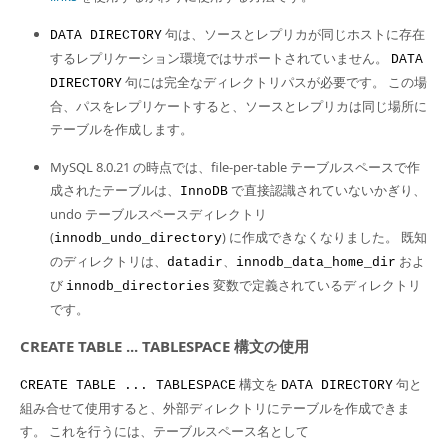
句は、ソースとレプリカが同じホストに存在
DATA DIRECTORY
するレプリケーション環境ではサポートされていません。
DATA
句には完全なディレクトリパスが必要です。 この場
DIRECTORY
合、パスをレプリケートすると、ソースとレプリカは同じ場所に
テーブルを作成します。
MySQL 8.0.21 の時点では、file-per-table テーブルスペースで作
成されたテーブルは、
で直接認識されていないかぎり、
InnoDB
undo テーブルスペースディレクトリ
(
) に作成できなくなりました。 既知
innodb_undo_directory
のディレクトリは、
、
およ
datadir
innodb_data_home_dir
び
変数で定義されているディレクトリ
innodb_directories
です。
CREATE TABLE ... TABLESPACE 構文の使用
構文を
句と
CREATE TABLE ... TABLESPACE
DATA DIRECTORY
組み合せて使用すると、外部ディレクトリにテーブルを作成できま
す。 これを行うには、テーブルスペース名として