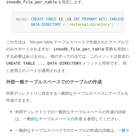
を指定します。
innodb_file_per_table
mysql>
CREATE
TABLE
 t2 
(
c1 
INT
PRIMARY
KEY
)
TABLESPACE
=
DATA
DIRECTORY
=
'/external/directory'
;
この方法は、file-per-table テーブルスペースで作成されたテーブルで
のみサポートされますが、
変数を有効に
innodb_file_per_table
する必要はありません。 他のすべての点では、このメソッドは前述の
メソッドと同等です。 同
CREATE TABLE ... DATA DIRECTORY
じ使用上のノートが適用されます。
外部一般テーブルスペースでのテーブルの作成
外部ディレクトリに存在する一般的なテーブルスペースにテーブルを
作成できます。
外部ディレクトリでの一般的なテーブルスペースの作成の詳細
は、
一般的なテーブルスペースの作成
を参照してください。
一般的なテーブルスペースでのテーブルの作成の詳細は、
一般テ