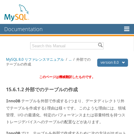
Documentation
MySQL Server
MySQL Enterprise
Download this Manual
MySQL 8.0 リファレンスマニュアル
/
...
/
外部での
Workbench
version 8.0
テーブルの作成
InnoDB Cluster
PDF (US Ltr)
- 36.1Mb
このページは機械翻訳したものです。
PDF (A4)
- 36.2Mb
MySQL NDB Cluster
15.6.1.2 外部でのテーブルの作成
Connectors
テーブルを外部で作成する (つまり、データディレクトリ外
InnoDB
More
でテーブルを作成する) 理由は様々です。 このような理由には、領域
MySQL.com
管理、I/O の最適化、特定のパフォーマンスまたは容量特性を持つス
トレージデバイスへのテーブルの配置などがあります。
Downloads
では、テーブルを外部で作成するために次の方法がサポート
InnoDB