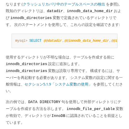
なります (
クラッシュリカバリ中のテーブルスペースの検出
を参照)。
既知のディレクトリは、
、
およ
datadir
innodb_data_home_dir
び
変数で定義されているディレクトリで
innodb_directories
す。 次のステートメントを使用して、これらの設定を確認できます:
mysql>
SELECT
@@datadir
,
@@innodb_data_home_dir
,
@@innodb
使用するディレクトリが不明な場合は、テーブルを作成する前に
設定に追加します。
innodb_directories
変数は読取り専用です。 構成するには、サ
innodb_directories
ーバーを再起動する必要があります。 システム変数の設定に関する一
般情報は、
セクション5.1.9「システム変数の使用」
を参照してくださ
い。
次の例では、
句を使用して外部ディレクトリにテ
DATA DIRECTORY
ーブルを作成する方法を示します。
変数
innodb_file_per_table
が有効で、ディレクトリが
に認識されていることを前提とし
InnoDB
ています。