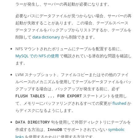
ラーが発生し、サーバーの再起動が必要になります。
必要なパスにデータファイルが見つからない場合、サーバーの再
起動が失敗することがあります。 この場合、テーブルスペース
データファイルをバックアップからリストアするか、テーブルを
削除して
data dictionary
から削除できます。
NFS マウントされたボリュームにテーブルを配置する前に、
MySQL での NFS の使用
で概説されている潜在的な問題を確認し
ます。
LVM スナップショット、ファイルコピーまたはその他のファイ
ルベースのメカニズムを使用してテーブルデータファイルをバッ
クアップする場合は、バックアップが発生する前に、必ず
ステートメントを使用し
FLUSH TABLES ... FOR EXPORT
て、メモリーにバッファリングされるすべての変更が
flushed
か
らディスクになるようにします。
句を使用して外部ディレクトリにテーブルを
DATA DIRECTORY
作成する方法は、
でサポートされていない
symbolic
InnoDB
links
を使用するかわりに使用する方法です。