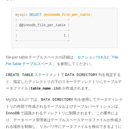
mysql>
SELECT
@@innodb_file_per_table
;
+
-
-
-
-
-
-
-
-
-
-
-
-
-
-
-
-
-
-
-
-
-
-
-
-
-
+
|
 @@innodb_file_per_table 
|
+
-
-
-
-
-
-
-
-
-
-
-
-
-
-
-
-
-
-
-
-
-
-
-
-
-
+
|
                       1 
|
+
-
-
-
-
-
-
-
-
-
-
-
-
-
-
-
-
-
-
-
-
-
-
-
-
-
+
file-per-table テーブルスペースの詳細は、
セクション15.6.3.2「File-
Per-Table テーブルスペース」
を参照してください。
ステートメントで
句を指定する
CREATE TABLE
DATA DIRECTORY
と、指定したディレクトリの下のスキーマディレクトリにテーブルデ
ータファイル (
) が作成されます。
.ibd
table_name
MySQL 8.0.21 では、
句を使用してデータディレク
DATA DIRECTORY
トリの外部で作成されるテーブルおよびテーブルパーティションは、
で認識されるディレクトリに制限されます。 この要件によ
InnoDB
り、データベース管理者はテーブルスペースデータファイルが作成さ
れる場所を制御し、リカバリ中にデータファイルを検出できるように