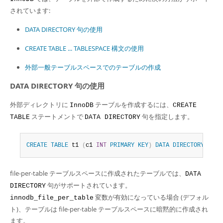
Developer Zone
されています:
DATA DIRECTORY 句の使用
CREATE TABLE ... TABLESPACE 構文の使用
外部一般テーブルスペースでのテーブルの作成
DATA DIRECTORY 句の使用
外部ディレクトリに
テーブルを作成するには、
InnoDB
CREATE
ステートメントで
句を指定します。
TABLE
DATA DIRECTORY
CREATE
TABLE
 t1 
(
c1 
INT
PRIMARY
KEY
)
DATA
DIRECTORY
=
'
/
file-per-table テーブルスペースに作成されたテーブルでは、
DATA
句がサポートされています。
DIRECTORY
変数が有効になっている場合 (デフォル
innodb_file_per_table
ト)、テーブルは file-per-table テーブルスペースに暗黙的に作成され
ます。