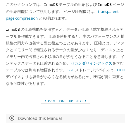
Developer Zone
このセクションでは、
テーブルの圧縮および
ページ
InnoDB
InnoDB
の圧縮機能について説明します。 ページ圧縮機能は、
transparent
page compression
とも呼ばれます。
の圧縮機能を使用すると、データが圧縮形式で格納されるテ
InnoDB
ーブルを作成できます。 圧縮を使用すると、生のパフォーマンスと拡
張性の両方を改善する際に役立つことがあります。 圧縮とは、ディス
クとメモリー間で転送されるデータの量が少なくなり、ディスク上と
メモリー内で占有される領域の量が少なくなることを意味します。 イ
ンデックスデータも圧縮されるため、
セカンダリインデックス
を含む
テーブルでは利点も増幅されます。
SSD
ストレージデバイスは、
HDD
デバイスよりも容量が小さくなる傾向があるため、圧縮が特に重要と
なる可能性があります。
PREV
HOME
UP
NEXT
Download this Manual