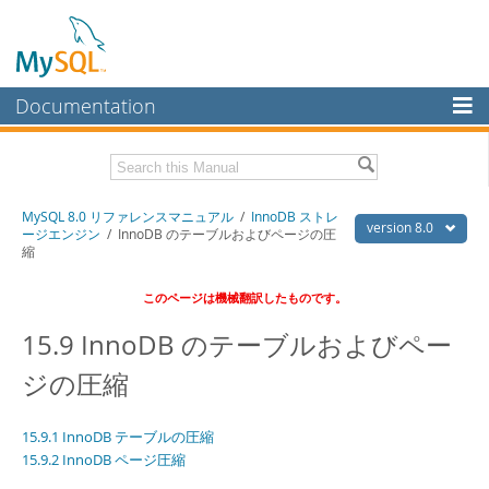
Documentation
MySQL Server
MySQL Enterprise
Download this Manual
MySQL 8.0 リファレンスマニュアル
/
InnoDB ストレ
Workbench
version 8.0
ージエンジン
/ InnoDB のテーブルおよびページの圧
縮
InnoDB Cluster
PDF (US Ltr)
- 36.1Mb
PDF (A4)
- 36.2Mb
このページは機械翻訳したものです。
MySQL NDB Cluster
15.9 InnoDB のテーブルおよびペー
Connectors
ジの圧縮
More
MySQL.com
15.9.1 InnoDB テーブルの圧縮
Downloads
15.9.2 InnoDB ページ圧縮