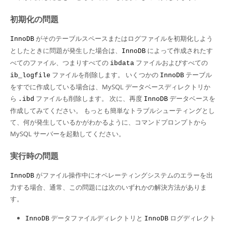
Developer Zone
初期化の問題
がそのテーブルスペースまたはログファイルを初期化しよう
InnoDB
としたときに問題が発生した場合は、
によって作成されたす
InnoDB
べてのファイル、つまりすべての
ファイルおよびすべての
ibdata
ファイルを削除します。 いくつかの
テーブル
ib_logfile
InnoDB
をすでに作成している場合は、MySQL データベースディレクトリか
ら
ファイルも削除します。 次に、再度
データベースを
.ibd
InnoDB
作成してみてください。 もっとも簡単なトラブルシューティングとし
て、何が発生しているかがわかるように、コマンドプロンプトから
MySQL サーバーを起動してください。
実行時の問題
がファイル操作中にオペレーティングシステムのエラーを出
InnoDB
力する場合、通常、この問題には次のいずれかの解決方法がありま
す。
データファイルディレクトリと
ログディレクト
InnoDB
InnoDB