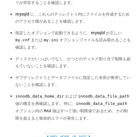
リが存在することを確認します。
mysqld
に、これらのディレクトリ内にファイルを作成するため
のアクセス権があることを確認します。
指定したオプションで起動できるように、
mysqld
が正しい
または
オプションファイルを読み取れることを
my.cnf
my.ini
確認します。
ディスクがいっぱいでなく、かつどのディスク割り当て制限も超
えていないことを確認します。
サブディレクトリとデータファイルに指定した名前が衝突してい
ないことを確認します。
および
innodb_data_home_dir
innodb_data_file_path
値の構文を再確認します。 特に、
innodb_data_file_path
オプション内の
値はすべて強い制限値であるため、その制
MAX
限を超えると致命的エラーが発生します。
PREV
HOME
UP
NEXT