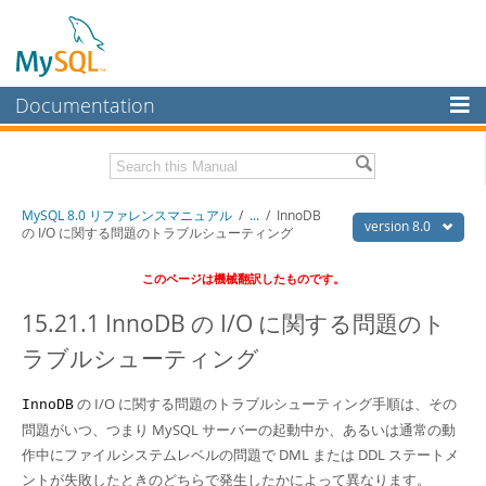
Documentation
MySQL Server
MySQL Enterprise
Download this Manual
MySQL 8.0 リファレンスマニュアル
/
...
/
InnoDB
Workbench
version 8.0
の I/O に関する問題のトラブルシューティング
InnoDB Cluster
PDF (US Ltr)
- 36.1Mb
このページは機械翻訳したものです。
PDF (A4)
- 36.2Mb
MySQL NDB Cluster
15.21.1 InnoDB の I/O に関する問題のト
Connectors
ラブルシューティング
More
の I/O に関する問題のトラブルシューティング手順は、その
InnoDB
MySQL.com
問題がいつ、つまり MySQL サーバーの起動中か、あるいは通常の動
Downloads
作中にファイルシステムレベルの問題で DML または DDL ステートメ
ントが失敗したときのどちらで発生したかによって異なります。