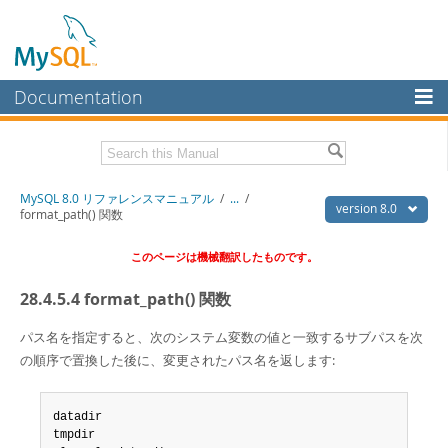
Documentation
MySQL Server
MySQL Enterprise
Download this Manual
MySQL 8.0 リファレンスマニュアル
/
...
/
Workbench
version 8.0
format_path() 関数
InnoDB Cluster
PDF (US Ltr)
- 36.1Mb
このページは機械翻訳したものです。
PDF (A4)
- 36.2Mb
MySQL NDB Cluster
28.4.5.4 format_path() 関数
Connectors
パス名を指定すると、次のシステム変数の値と一致するサブパスを次
More
の順序で置換した後に、変更されたパス名を返します:
MySQL.com
Downloads
datadir

tmpdir
