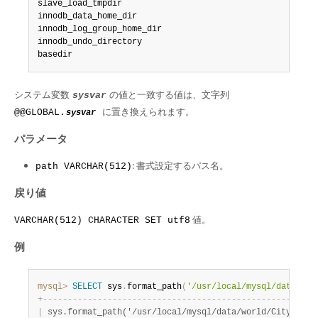
Developer Zone
slave_load_tmpdir

innodb_data_home_dir

innodb_log_group_home_dir

innodb_undo_directory

basedir
システム変数
の値と一致する値は、文字列
sysvar
に置き換えられます。
@@GLOBAL.
sysvar
パラメータ
: 書式設定するパス名。
path VARCHAR(512)
戻り値
値。
VARCHAR(512) CHARACTER SET utf8
例
mysql>
SELECT
 sys
.
format_path
(
'/usr/local/mysql/data/wor
+
-
-
-
-
-
-
-
-
-
-
-
-
-
-
-
-
-
-
-
-
-
-
-
-
-
-
-
-
-
-
-
-
-
-
-
-
-
-
-
-
-
-
-
-
-
-
-
-
-
-
-
-
-
-
-
|
 sys.format_path('/usr/local/mysql/data/world/City.ibd'