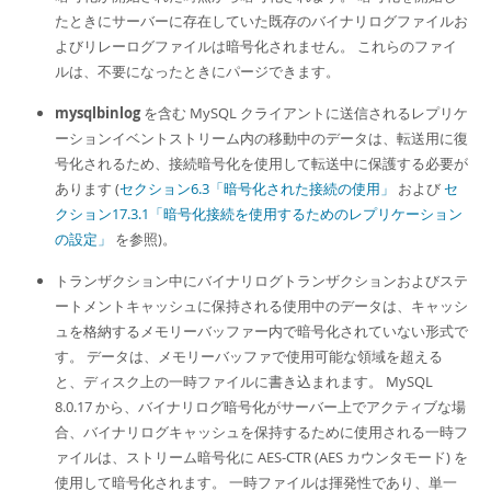
Developer Zone
たときにサーバーに存在していた既存のバイナリログファイルお
よびリレーログファイルは暗号化されません。 これらのファイ
ルは、不要になったときにパージできます。
mysqlbinlog
を含む MySQL クライアントに送信されるレプリケ
ーションイベントストリーム内の移動中のデータは、転送用に復
号化されるため、接続暗号化を使用して転送中に保護する必要が
あります (
セクション6.3「暗号化された接続の使用」
および
セ
クション17.3.1「暗号化接続を使用するためのレプリケーション
の設定」
を参照)。
トランザクション中にバイナリログトランザクションおよびステ
ートメントキャッシュに保持される使用中のデータは、キャッシ
ュを格納するメモリーバッファー内で暗号化されていない形式で
す。 データは、メモリーバッファで使用可能な領域を超える
と、ディスク上の一時ファイルに書き込まれます。 MySQL
8.0.17 から、バイナリログ暗号化がサーバー上でアクティブな場
合、バイナリログキャッシュを保持するために使用される一時フ
ァイルは、ストリーム暗号化に AES-CTR (AES カウンタモード) を
使用して暗号化されます。 一時ファイルは揮発性であり、単一