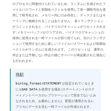
のプロセスに関連付けられているため、ランダムに生成されたフ
ァイルパスワードと初期化ベクトルを使用して単一層暗号化を使
用して暗号化され、メモリー内にのみ存在し、ディスクまたはキ
ーリングに格納されることはありません。 各トランザクション
がコミットされると、バイナリログキャッシュがリセットされま
す: メモリーバッファがクリアされ、バイナリログキャッシュの
保持に使用される一時ファイルが切り捨てられ、次のトランザク
ションで使用するために新しいファイルパスワードおよび初期化
ベクトルがランダムに生成されます。 このリセットは、通常の
停止または予期しない停止の後にサーバーが再起動された場合に
も行われます。
注記
が設定されているとき
binlog_format=STATEMENT
に
を使用する場合 (ステートメントがステ
LOAD DATA
ートメントベースのレプリケーションで安全でないとみ
なされるため、お薦めしません)、変更が適用されるレ
プリカにデータを含む一時ファイルが作成されます。