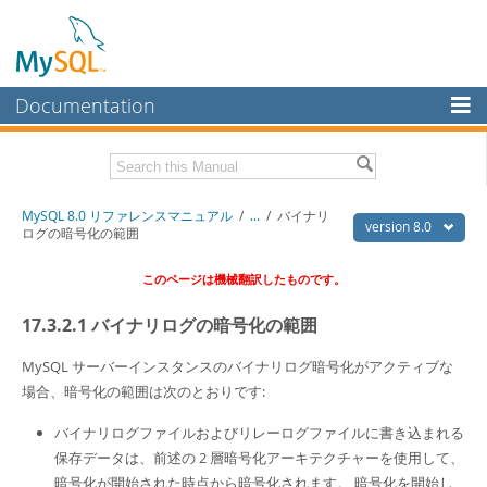
Documentation
MySQL Server
MySQL Enterprise
Download this Manual
MySQL 8.0 リファレンスマニュアル
/
...
/
バイナリ
Workbench
version 8.0
ログの暗号化の範囲
InnoDB Cluster
PDF (US Ltr)
- 36.1Mb
このページは機械翻訳したものです。
PDF (A4)
- 36.2Mb
MySQL NDB Cluster
17.3.2.1 バイナリログの暗号化の範囲
Connectors
MySQL サーバーインスタンスのバイナリログ暗号化がアクティブな
More
場合、暗号化の範囲は次のとおりです:
MySQL.com
バイナリログファイルおよびリレーログファイルに書き込まれる
Downloads
保存データは、前述の 2 層暗号化アーキテクチャーを使用して、
暗号化が開始された時点から暗号化されます。 暗号化を開始し