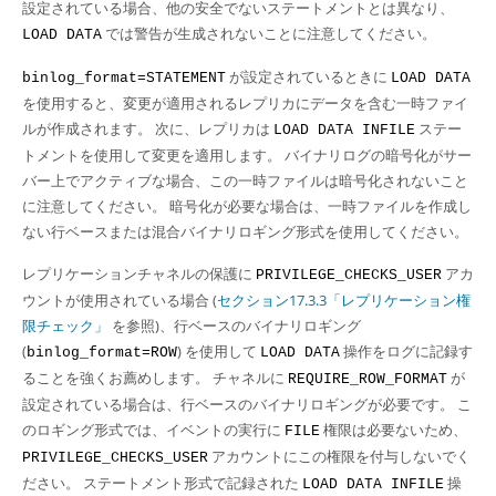
Developer Zone
設定されている場合、他の安全でないステートメントとは異なり、
では警告が生成されないことに注意してください。
LOAD DATA
が設定されているときに
binlog_format=STATEMENT
LOAD DATA
を使用すると、変更が適用されるレプリカにデータを含む一時ファイ
ルが作成されます。 次に、レプリカは
ステー
LOAD DATA INFILE
トメントを使用して変更を適用します。 バイナリログの暗号化がサー
バー上でアクティブな場合、この一時ファイルは暗号化されないこと
に注意してください。 暗号化が必要な場合は、一時ファイルを作成し
ない行ベースまたは混合バイナリロギング形式を使用してください。
レプリケーションチャネルの保護に
アカ
PRIVILEGE_CHECKS_USER
ウントが使用されている場合 (
セクション17.3.3「レプリケーション権
限チェック」
を参照)、行ベースのバイナリロギング
(
) を使用して
操作をログに記録す
binlog_format=ROW
LOAD DATA
ることを強くお薦めします。 チャネルに
が
REQUIRE_ROW_FORMAT
設定されている場合は、行ベースのバイナリロギングが必要です。 こ
のロギング形式では、イベントの実行に
権限は必要ないため、
FILE
アカウントにこの権限を付与しないでく
PRIVILEGE_CHECKS_USER
ださい。 ステートメント形式で記録された
操
LOAD DATA INFILE