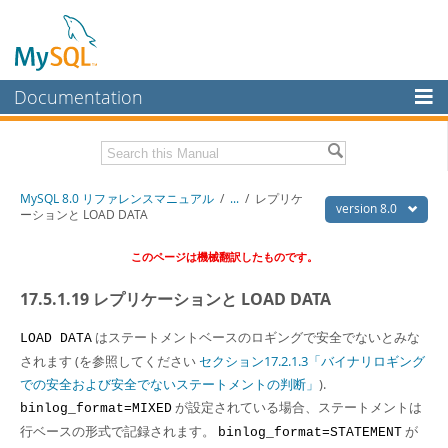
Documentation
MySQL Server
MySQL Enterprise
Download this Manual
MySQL 8.0 リファレンスマニュアル
/
...
/
レプリケ
Workbench
version 8.0
ーションと LOAD DATA
InnoDB Cluster
PDF (US Ltr)
- 36.1Mb
このページは機械翻訳したものです。
PDF (A4)
- 36.2Mb
MySQL NDB Cluster
17.5.1.19 レプリケーションと LOAD DATA
Connectors
はステートメントベースのロギングで安全でないとみな
LOAD DATA
More
されます (を参照してください
セクション17.2.1.3「バイナリロギング
MySQL.com
での安全および安全でないステートメントの判断」
).
が設定されている場合、ステートメントは
binlog_format=MIXED
Downloads
行ベースの形式で記録されます。
が
binlog_format=STATEMENT