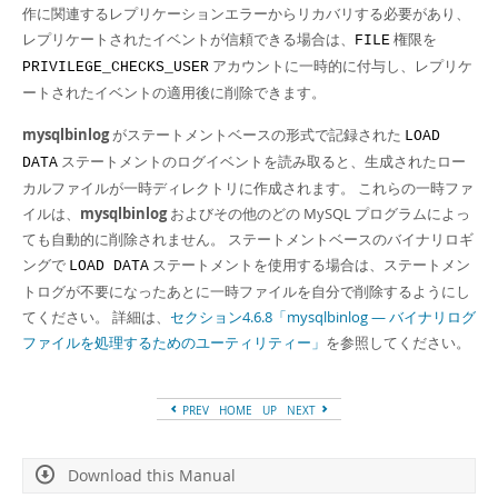
作に関連するレプリケーションエラーからリカバリする必要があり、
レプリケートされたイベントが信頼できる場合は、
権限を
FILE
アカウントに一時的に付与し、レプリケ
PRIVILEGE_CHECKS_USER
ートされたイベントの適用後に削除できます。
mysqlbinlog
がステートメントベースの形式で記録された
LOAD
ステートメントのログイベントを読み取ると、生成されたロー
DATA
カルファイルが一時ディレクトリに作成されます。 これらの一時ファ
イルは、
mysqlbinlog
およびその他のどの MySQL プログラムによっ
ても自動的に削除されません。 ステートメントベースのバイナリロギ
ングで
ステートメントを使用する場合は、ステートメン
LOAD DATA
トログが不要になったあとに一時ファイルを自分で削除するようにし
てください。 詳細は、
セクション4.6.8「mysqlbinlog — バイナリログ
ファイルを処理するためのユーティリティー」
を参照してください。
PREV
HOME
UP
NEXT
Download this Manual