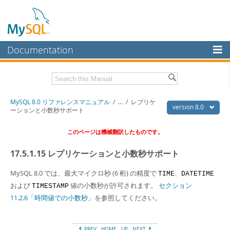
Documentation
MySQL Server
MySQL Enterprise
Download this Manual
MySQL 8.0 リファレンスマニュアル
/
...
/
レプリケ
Workbench
version 8.0
ーションと小数秒サポート
InnoDB Cluster
PDF (US Ltr)
- 36.1Mb
このページは機械翻訳したものです。
PDF (A4)
- 36.2Mb
MySQL NDB Cluster
17.5.1.15 レプリケーションと小数秒サポート
Connectors
MySQL 8.0 では、最大マイクロ秒 (6 桁) の精度で
、
TIME
DATETIME
More
および
値の小数秒が許可されます。
セクション
TIMESTAMP
MySQL.com
11.2.6「時間値での小数秒」
を参照してください。
Downloads
PREV
HOME
UP
NEXT