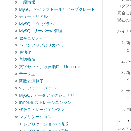
一般情報
ログフ
MySQL のインストールとアップグレード
完全に
チュートリアル
現在の
MySQL プログラム
MySQL サーバーの管理
バイナ
セキュリティー
新
バックアップとリカバリ
と
最適化
言語構造
バ
文字セット、照合順序、Unicode
新
データ型
イ
関数と演算子
SQL ステートメント
サ
MySQL データディクショナリ
ー
InnoDB ストレージエンジン
再
代替ストレージエンジン
レプリケーション
ALTER
レプリケーションの構成
システ