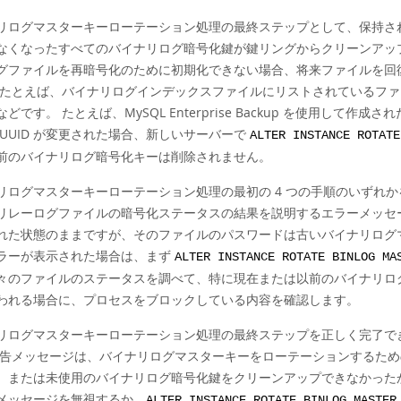
リログマスターキーローテーション処理の最終ステップとして、保持さ
なくなったすべてのバイナリログ暗号化鍵が鍵リングからクリーンアッ
グファイルを再暗号化のために初期化できない場合、将来ファイルを回
 たとえば、バイナリログインデックスファイルにリストされているフ
どです。 たとえば、MySQL Enterprise Backup を使用し
 UUID が変更された場合、新しいサーバーで
ALTER INSTANCE ROTATE
前のバイナリログ暗号化キーは削除されません。
リログマスターキーローテーション処理の最初の 4 つの手順のいずれ
リレーログファイルの暗号化ステータスの結果を説明するエラーメッセ
れた状態のままですが、そのファイルのパスワードは古いバイナリログ
ラーが表示された場合は、まず
ALTER INSTANCE ROTATE BINLOG MA
々のファイルのステータスを調べて、特に現在または以前のバイナリロ
われる場合に、プロセスをブロックしている内容を確認します。
リログマスターキーローテーション処理の最終ステップを正しく完了で
警告メッセージは、バイナリログマスターキーをローテーションするた
、または未使用のバイナリログ暗号化鍵をクリーンアップできなかった
メッセージを無視するか、
ALTER INSTANCE ROTATE BINLOG MASTER