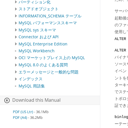
パーティション化
ストアドオブジェクト
サーバ
INFORMATION_SCHEMA テーブル
起動後
MySQL パフォーマンススキーマ
のファ
MySQL sys スキーマ
使用し
Connector および API
ALTER
MySQL Enterprise Edition
ALTER
MySQL Workbench
バイナ
OCI マーケットプレイス上の MySQL
ソース
MySQL 8.0 のよくある質問
イベン
エラーメッセージと一般的な問題
ントを
インデックス
ターキ
MySQL 用語集
でステ
トポロ
Download this Manual
証でき
PDF (US Ltr)
- 36.1Mb
binlo
PDF (A4)
- 36.2Mb
ーテー