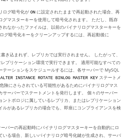
リログ暗号化が
に設定されたままで再起動された場合、再
ON
ログマスターキーを使用して暗号化されます。 ただし、既存
されなかったファイルは、以前のバイナリログマスターキーを
リログ暗号化キーをクリーンアップするには、再起動後に
書き込まれず、レプリカでは実行されません。 したがって、
むレプリケーション環境で実行できます。 適用可能なすべての
テーションをスケジュールするには、各サーバーで MySQL
て
ステートメ
ALTER INSTANCE ROTATE BINLOG MASTER KEY
が危険にさらされている可能性があるためにバイナリログマス
カサーバーでステートメントを発行します。 個々のサーバー
ョントポロジに属しているレプリカ、またはレプリケーション
イルがあるレプリカの場合でも、即座にコンプライアンスを検
ーバーの再起動時にバイナリログマスターキーを自動的にロ
ている場合、新しいバイナリログ暗号化鍵が生成され、サーバ