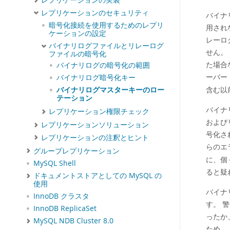
レプリケーションの実装
レプリケーションのセキュリティ
バイナ
暗号化接続を使用するためのレプリ
用され
ケーションの設定
レーロ
バイナリログファイルとリレーログ
せん。
ファイルの暗号化
た場合な
バイナリログの暗号化の範囲
ーバー
バイナリログ暗号化キー
含む以
バイナリログマスターキーのロー
テーション
バイナ
レプリケーション権限チェック
および
レプリケーションソリューション
号化さ
レプリケーションの注釈とヒント
らのエ
グループレプリケーション
に、個
MySQL Shell
ると疑
ドキュメントストアとしての MySQL の
使用
バイナ
InnoDB クラスタ
す。 
InnoDB ReplicaSet
ったか
MySQL NDB Cluster 8.0
ため、