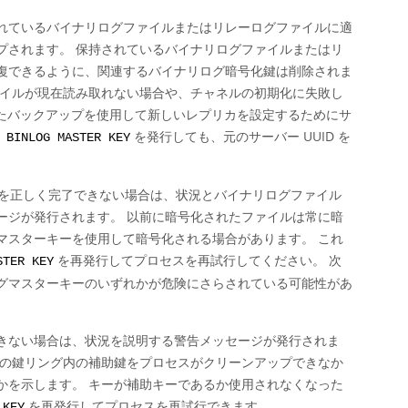
れているバイナリログファイルまたはリレーログファイルに適
プされます。 保持されているバイナリログファイルまたはリ
復できるように、関連するバイナリログ暗号化鍵は削除されま
ァイルが現在読み取れない場合や、チャネルの初期化に失敗し
て作成されたバックアップを使用して新しいレプリカを設定するためにサ
を発行しても、元のサーバー UUID を
 BINLOG MASTER KEY
かを正しく完了できない場合は、状況とバイナリログファイル
ージが発行されます。 以前に暗号化されたファイルは常に暗
マスターキーを使用して暗号化される場合があります。 これ
を再発行してプロセスを再試行してください。 次
STER KEY
グマスターキーのいずれかが危険にさらされている可能性があ
きない場合は、状況を説明する警告メッセージが発行されま
めの鍵リング内の補助鍵をプロセスがクリーンアップできなか
かを示します。 キーが補助キーであるか使用されなくなった
を再発行してプロセスを再試行できます。
 KEY