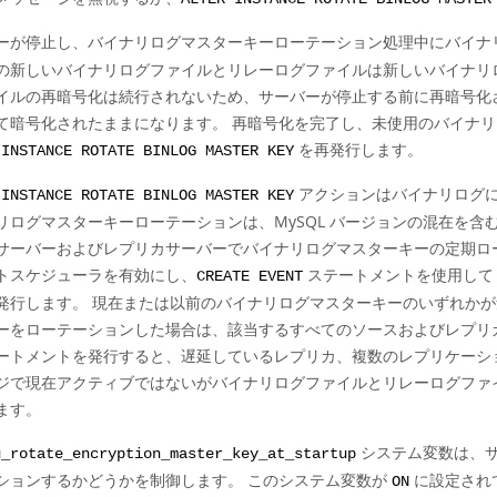
ーが停止し、バイナリログマスターキーローテーション処理中にバイナ
の新しいバイナリログファイルとリレーログファイルは新しいバイナリ
イルの再暗号化は続行されないため、サーバーが停止する前に再暗号化
て暗号化されたままになります。 再暗号化を完了し、未使用のバイナ
を再発行します。
 INSTANCE ROTATE BINLOG MASTER KEY
アクションはバイナリログに
 INSTANCE ROTATE BINLOG MASTER KEY
リログマスターキーローテーションは、MySQL バージョンの混在を含
サーバーおよびレプリカサーバーでバイナリログマスターキーの定期ロー
トスケジューラを有効にし、
ステートメントを使用し
CREATE EVENT
発行します。 現在または以前のバイナリログマスターキーのいずれか
ーをローテーションした場合は、該当するすべてのソースおよびレプリ
ートメントを発行すると、遅延しているレプリカ、複数のレプリケーシ
ジで現在アクティブではないがバイナリログファイルとリレーログファ
ます。
システム変数は、サ
g_rotate_encryption_master_key_at_startup
ションするかどうかを制御します。 このシステム変数が
に設定され
ON