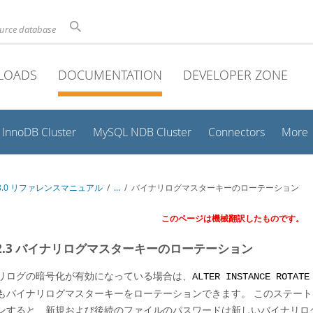
ource database
LOADS
DOCUMENTATION
DEVELOPER ZONE
InnoDB Cluster
MySQL NDB Cluster
Connectors
More
 8.0 リファレンスマニュアル
/
...
/
バイナリログマスターキーのローテーション
このページは機械翻訳したものです。
3.2.3 バイナリログマスターキーのローテーション
リログの暗号化が有効になっている場合は、
ALTER INSTANCE ROTATE
もバイナリログマスターキーをローテーションできます。 このステー
ンすると、新規および後続のファイルのパスワードは新しいバイナリロ