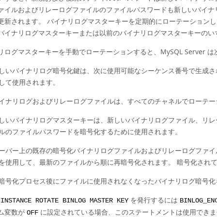
ァイルおよびリレーログファイルのファイルパスワードも新しいバイナ
更新されます。 バイナリログマスターキーを定期的にローテーション
バイナリログマスターキーまたは以前のバイナリログマスターキーのい
リログマスターキーを手動でローテーションすると、MySQL Server 
しいバイナリログ暗号化鍵は、次に使用可能なシーケンス番号で生成さ
して使用されます。
イナリログおよびリレーログファイルは、すべてのチャネルでローテー
しいバイナリログマスターキーは、新しいバイナリログファイル、リレ
ルのファイルパスワードを暗号化するために使用されます。
ーバー上の既存の暗号化バイナリログファイルおよびリレーログファイ
を使用して、最新のファイルから順に再暗号化されます。 暗号化され
暗号化プロセス後にファイルに使用されなくなったバイナリログ暗号化
を発行するには
 INSTANCE ROTATE BINLOG MASTER KEY
BINLOG_EN
ム変数が
に設定されている場合、このステートメントは使用できま
OFF