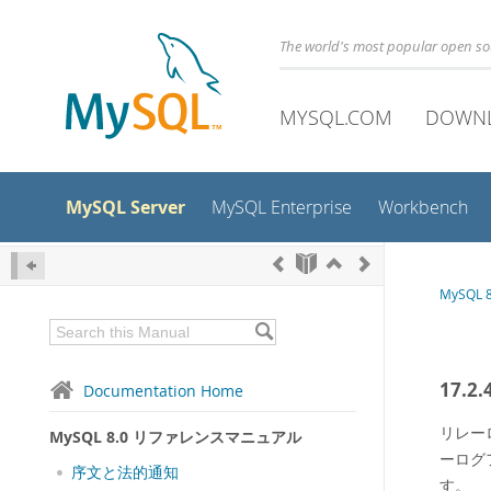
The world's most popular open s
MYSQL.COM
DOWN
MySQL Server
MySQL Enterprise
Workbench
MySQL
17.2
Documentation Home
リレー
MySQL 8.0 リファレンスマニュアル
ーログ
序文と法的通知
す。