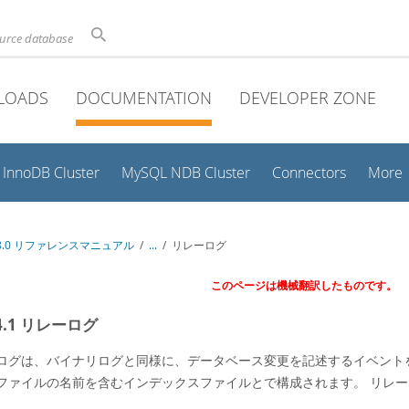
ource database
LOADS
DOCUMENTATION
DEVELOPER ZONE
InnoDB Cluster
MySQL NDB Cluster
Connectors
More
 8.0 リファレンスマニュアル
/
...
/
リレーログ
このページは機械翻訳したものです。
.4.1 リレーログ
ログは、バイナリログと同様に、データベース変更を記述するイベント
ファイルの名前を含むインデックスファイルとで構成されます。 リレ