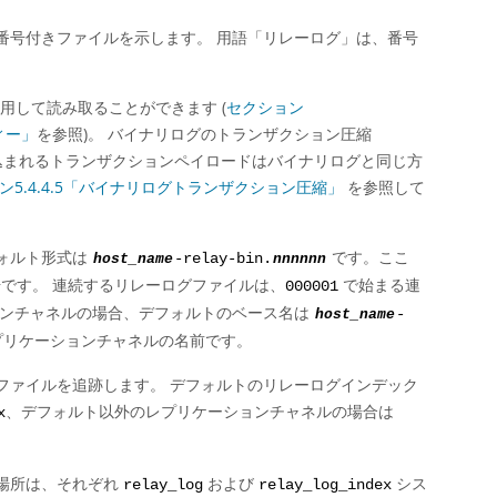
番号付きファイルを示します。 用語
「
リレーログ
」
は、番号
用して読み取ることができます (
セクション
ィー」
を参照)。 バイナリログのトランザクション圧縮
に書き込まれるトランザクションペイロードはバイナリログと同じ方
ン5.4.4.5「バイナリログトランザクション圧縮」
を参照して
ォルト形式は
です。ここ
host_name
-relay-bin.
nnnnnn
です。 連続するリレーログファイルは、
で始まる連
000001
ョンチャネルの場合、デフォルトのベース名は
host_name
-
プリケーションチャネルの名前です。
ファイルを追跡します。 デフォルトのリレーログインデック
、デフォルト以外のレプリケーションチャネルの場合は
x
場所は、それぞれ
および
シス
relay_log
relay_log_index