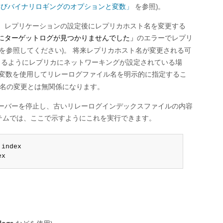
およびバイナリロギングのオプションと変数」
を参照)。
、レプリケーションの設定後にレプリカホスト名を変更する
のエラーでレプリ
にターゲットログが見つかりませんでした」
22 を参照してください)。 将来レプリカホスト名が変更される可
できるようにレプリカにネットワーキングが設定されている場
変数を使用してリレーログファイル名を明示的に指定するこ
ト名の変更とは無関係になります。
ーバーを停止し、古いリレーログインデックスファイルの内容
ステムでは、ここで示すようにこれを実行できます。
.
ex