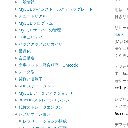
一般情報
MySQL のインストールとアップグレード
用語
「
チュートリアル
付きリ
MySQL プログラム
リレー
MySQL サーバーの管理
4.6.
セキュリティー
(My
バックアップとリカバリ
法で圧
最適化
くださ
言語構造
文字セット、照合順序、Unicode
デフォ
データ型
で、
ho
関数と演算子
続シー
SQL ステートメント
relay
MySQL データディクショナリ
レプリ
InnoDB ストレージエンジン
スファ
代替ストレージエンジン
host_
レプリケーション
レプリケーションの構成
デフォ