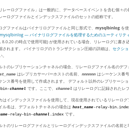
リレーログファイル
」
は一般的に、データベースイベントを含む個々の
レーログファイルとインデックスファイルのセットの総称です。
ログファイルはバイナリログファイルと同じ形式で、
mysqlbinlog
を使
8「mysqlbinlog — バイナリログファイルを処理するためのユーティリテ
SQL 8.0.20 の時点で使用可能) が使用されている場合、リレーログ
縮されます。 バイナリログのトランザクション圧縮の詳細は、
セクショ
い。
ルトのレプリケーションチャネルの場合、リレーログファイル名のデフ
はレプリカサーバーホストの名前、
はシーケンス番号
st_name
nnnnnn
ケンス番号を使用して作成されます。 デフォルト以外のレプリケーシ
です。ここで、
はリレーログに記録されたレ
-bin-
channel
channel
カはインデックスファイルを使用して、現在使用されているリレーログ
イル名は、デフォルトチャネルの場合は
host_name
-relay-bin.inde
です。
name
-relay-bin-
channel
.index
ルトのリレーログファイルとリレーログインデックスファイルの名前と