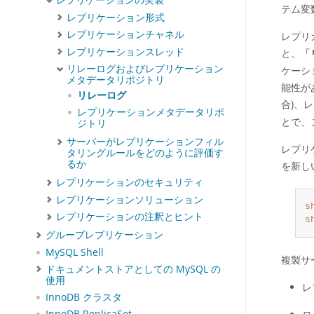
レプリケーションの実装
テム変
レプリケーション形式
レプリケーションチャネル
レプリ
レプリケーションスレッド
と、
「
リレーログおよびレプリケーション
ケーシ
メタデータリポジトリ
能性が
リレーログ
合)、
レプリケーションメタデータリポ
とで、
ジトリ
サーバーがレプリケーションフィル
レプリ
タリングルールをどのように評価す
るか
を新し
レプリケーションのセキュリティ
レプリケーションソリューション
s
レプリケーションの注釈とヒント
s
グループレプリケーション
MySQL Shell
複製サ
ドキュメントストアとしての MySQL の
使用
レ
InnoDB クラスタ
InnoDB ReplicaSet