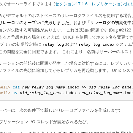
数でオーバーライドできます (
セクション17.1.6「レプリケーション
カがデフォルトのホストベースのリレーログファイル名を使用する場合
および
リレーログのオープンに失敗しました」
「リレーログの初期化中
ョンが失敗する可能性があります。 これは既知の問題です (Bug #21
あると予想される場合 (たとえば、DHCP を使用してホスト名を変更
レプリカの初期設定時に
および
システム
relay_log
relay_log_index
この問題を完全に回避できます。 これにより、名前はサーバーのホス
ケーションの開始後に問題が発生した場合に対処するには、レプリカサ
いファイルの先頭に追加してからレプリカを再起動します。 Unix シ
hell>
 cat
new_relay_log_name
.
index >> 
old_relay_log_name
hell>
 mv
old_relay_log_name
.
index 
new_relay_log_name
.
ind
ーバーは、次の条件下で新しいリレーログファイルを作成します:
プリケーション I/O スレッドが開始されるたび。