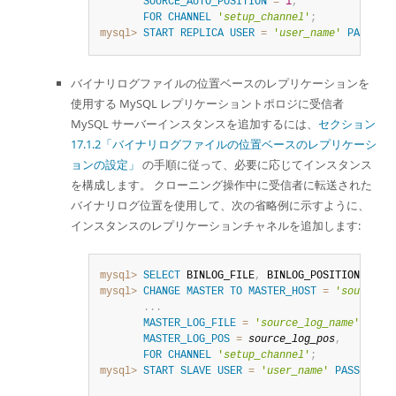
SOURCE_AUTO_POSITION
=
1
,
FOR
CHANNEL
'
setup_channel
'
;
mysql>
START
REPLICA
USER
=
'
user_name
'
PASSWOR
バイナリログファイルの位置ベースのレプリケーションを
使用する MySQL レプリケーショントポロジに受信者
MySQL サーバーインスタンスを追加するには、
セクション
17.1.2「バイナリログファイルの位置ベースのレプリケーシ
ョンの設定」
の手順に従って、必要に応じてインスタンス
を構成します。 クローニング操作中に受信者に転送された
バイナリログ位置を使用して、次の省略例に示すように、
インスタンスのレプリケーションチャネルを追加します:
mysql>
SELECT
 BINLOG_FILE
,
 BINLOG_POSITION 
FROM
mysql>
CHANGE
MASTER
TO
MASTER_HOST
=
'
source_h
.
.
.
MASTER_LOG_FILE
=
'
source_log_name
'
,
MASTER_LOG_POS
=
source_log_pos
,
FOR
CHANNEL
'
setup_channel
'
;
mysql>
START
SLAVE
USER
=
'
user_name
'
PASSWORD