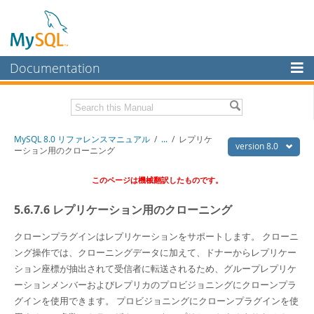
Documentation
MySQL Server
MySQL Enterprise
Download this Manual
MySQL 8.0 リファレンスマニュアル
/
...
/
レプリケ
Workbench
version 8.0
ーション用のクローニング
InnoDB Cluster
PDF (US Ltr)
- 36.1Mb
このページは機械翻訳したものです。
PDF (A4)
- 36.2Mb
MySQL NDB Cluster
5.6.7.6 レプリケーション用のクローニング
Connectors
クローンプラグインはレプリケーションをサポートします。 クローニ
More
ング操作では、クローニングデータに加えて、ドナーからレプリケー
MySQL.com
ション座標が抽出されて受信者に転送されるため、グループレプリケ
ーションメンバーおよびレプリカのプロビジョニングにクローンプラ
Downloads
グインを使用できます。 プロビジョニングにクローンプラグインを使