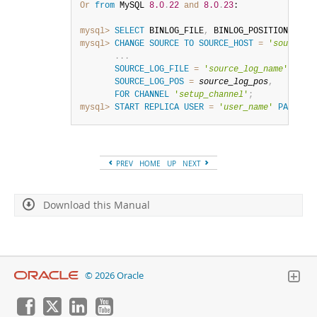
Or
from
 MySQL 
8.0
.
22
and
8.0
.
23
:

mysql>
SELECT
 BINLOG_FILE
,
 BINLOG_POSITION 
FROM
mysql>
CHANGE
SOURCE
TO
SOURCE_HOST
=
'
source_h
.
.
.
SOURCE_LOG_FILE
=
'
source_log_name
'
,
SOURCE_LOG_POS
=
source_log_pos
,
FOR
CHANNEL
'
setup_channel
'
;
mysql>
START
REPLICA
USER
=
'
user_name
'
PASSWOR
PREV
HOME
UP
NEXT
Download this Manual
© 2026 Oracle