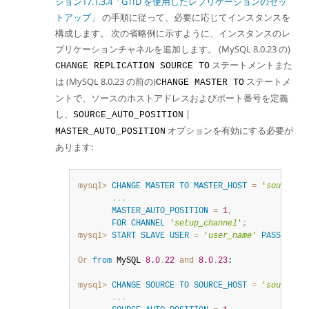
ション17.1.3.4「GTID を使用したレプリケーションのセッ
トアップ」
の手順に従って、必要に応じてインスタンスを
構成します。 次の省略例に示すように、インスタンスのレ
プリケーションチャネルを追加します。 (MySQL 8.0.23 の)
ステートメントまた
CHANGE REPLICATION SOURCE TO
は (MySQL 8.0.23 の前の)
ステートメ
CHANGE MASTER TO
ントで、ソースのホストアドレスおよびポート番号を定義
し、
|
SOURCE_AUTO_POSITION
オプションを有効にする必要が
MASTER_AUTO_POSITION
あります:
mysql>
CHANGE
MASTER
TO
MASTER_HOST
=
'
source_h
.
.
.
MASTER_AUTO_POSITION
=
1
,
FOR
CHANNEL
'
setup_channel
'
;
mysql>
START
SLAVE
USER
=
'
user_name
'
PASSWORD
Or
from
 MySQL 
8.0
.
22
and
8.0
.
23
:

mysql>
CHANGE
SOURCE
TO
SOURCE_HOST
=
'
source_h
.
.
.