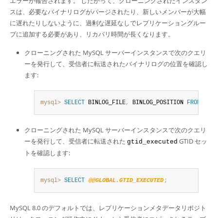
エラーが報告されます。 したがって、クローニングされたインスタン
スは、必要なバイナリログがパージされたり、新しいメンバーが大幅
に遅れたりしないように、過剰な遅延なしでレプリケーショングルー
プに追加する必要があり、リカバリ時間が長くなります。
クローニングされた MySQL サーバーインスタンスで次のクエリ
ーを発行して、受信者に転送されたバイナリログの位置を確認し
ます:
mysql>
SELECT
 BINLOG_FILE
,
 BINLOG_POSITION 
FROM
 perf
クローニングされた MySQL サーバーインスタンスで次のクエリ
ーを発行して、受信者に転送された
GTID セッ
gtid_executed
トを確認します:
mysql>
SELECT
@@GLOBAL.GTID_EXECUTED
;
MySQL 8.0 のデフォルトでは、レプリケーションメタデータリポジト