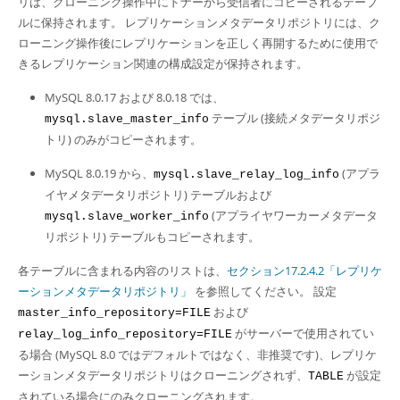
リは、クローニング操作中にドナーから受信者にコピーされるテーブ
ルに保持されます。 レプリケーションメタデータリポジトリには、ク
ローニング操作後にレプリケーションを正しく再開するために使用で
きるレプリケーション関連の構成設定が保持されます。
MySQL 8.0.17 および 8.0.18 では、
テーブル (接続メタデータリポジ
mysql.slave_master_info
トリ) のみがコピーされます。
MySQL 8.0.19 から、
(アプラ
mysql.slave_relay_log_info
イヤメタデータリポジトリ) テーブルおよび
(アプライヤワーカーメタデータ
mysql.slave_worker_info
リポジトリ) テーブルもコピーされます。
各テーブルに含まれる内容のリストは、
セクション17.2.4.2「レプリケ
ーションメタデータリポジトリ」
を参照してください。 設定
および
master_info_repository=FILE
がサーバーで使用されてい
relay_log_info_repository=FILE
る場合 (MySQL 8.0 ではデフォルトではなく、非推奨です)、レプリケ
ーションメタデータリポジトリはクローニングされず、
が設定
TABLE
されている場合にのみクローニングされます。