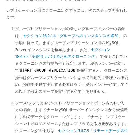
レプリケーション用にクローニングするには、次のステップを実行し
ます:
グループレプリケーション用の新しいグループメンバーの場合
は、
セクション18.2.1.6「グループへのインスタンスの追加」
の
手順に従って、まずグループレプリケーション用の MySQL
Server インスタンスを構成します。 また、
セクション
18.4.3.2「分散リカバリのためのクローニング」
で説明されてい
るクローニングの前提条件も設定します。 結合メンバーに対し
て
を発行すると、クローニング
START GROUP_REPLICATION
操作はグループレプリケーションによって自動的に管理されるた
め、操作を手動で実行する必要はなく、結合メンバーに対してこ
れ以上の設定ステップを実行する必要もありません。
ソース/レプリカ MySQL レプリケーショントポロジ内のレプリ
カの場合、まずドナー MySQL サーバーインスタンスから受信者
に手動でデータをクローニングします。 ドナーは、レプリケー
ショントポロジのソースまたはレプリカである必要があります。
クローニングの手順は、
セクション5.6.7.3「リモートデータのク