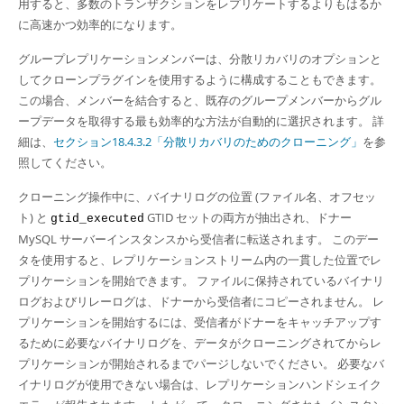
Developer Zone
用すると、多数のトランザクションをレプリケートするよりもはるか
に高速かつ効率的になります。
グループレプリケーションメンバーは、分散リカバリのオプションと
してクローンプラグインを使用するように構成することもできます。
この場合、メンバーを結合すると、既存のグループメンバーからグル
ープデータを取得する最も効率的な方法が自動的に選択されます。 詳
細は、
セクション18.4.3.2「分散リカバリのためのクローニング」
を参
照してください。
クローニング操作中に、バイナリログの位置 (ファイル名、オフセッ
ト) と
GTID セットの両方が抽出され、ドナー
gtid_executed
MySQL サーバーインスタンスから受信者に転送されます。 このデー
タを使用すると、レプリケーションストリーム内の一貫した位置でレ
プリケーションを開始できます。 ファイルに保持されているバイナリ
ログおよびリレーログは、ドナーから受信者にコピーされません。 レ
プリケーションを開始するには、受信者がドナーをキャッチアップす
るために必要なバイナリログを、データがクローニングされてからレ
プリケーションが開始されるまでパージしないでください。 必要なバ
イナリログが使用できない場合は、レプリケーションハンドシェイク