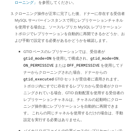
ローニング」
を参照してください。
クローニング操作が正常に完了した後、ドナーに存在する受信者
MySQL サーバーインスタンスで同じレプリケーションチャネル
を使用する場合は、ソース/レプリカ MySQL レプリケーション
トポロジでレプリケーションを自動的に再開できるかどうか、お
よび手動で設定する必要があるかどうかを確認します。
GTID ベースのレプリケーションでは、受信者が
を使用して構成され、
、
gtid_mode=ON
gtid_mode=ON
または
を使用してド
ON_PERMISSIVE
OFF_PERMISSIVE
ナーからクローニングされた場合、ドナーからの
GTID セットが受信者に適用されます。
gtid_executed
トポロジ内にすでに存在するレプリカから受信者がクロー
ニングされている場合、GTID 自動配置を使用する受信者の
レプリケーションチャネルは、チャネルの起動時にクロー
ニング操作後にレプリケーションを自動的に再開できま
す。 これらの同じチャネルを使用するだけの場合は、手動
設定を実行する必要はありません。
バイナリログファイルの位置ベースのレプリケーションで