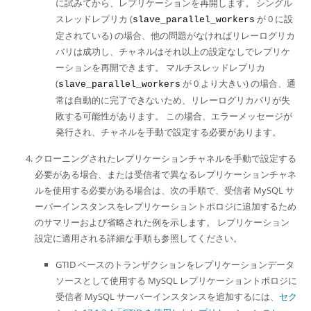
に試みてから、レプリケーションを再開します。 シングル
スレッドレプリカ (
が 0 に設
slave_parallel_workers
定されている) の場合、他の問題がなければリレーログリカ
バリは成功し、チャネルはそれ以上の設定なしでレプリケ
ーションを再開できます。 マルチスレッドレプリカ
(
が 0 より大きい) の場合、通
slave_parallel_workers
常は自動的に完了できないため、リレーログリカバリが失
敗する可能性があります。 この場合、エラーメッセージが
発行され、チャネルを手動で設定する必要があります。
クローニングされたレプリケーションチャネルを手動で設定する
必要がある場合、または受信者で異なるレプリケーションチャネ
ルを使用する必要がある場合は、次の手順で、受信者 MySQL サ
ーバーインスタンスをレプリケーショントポロジに追加するため
のサマリーおよび省略された例を示します。 レプリケーション
設定に適用される詳細な手順も参照してください。
GTID ベースのトランザクションをレプリケーションデータ
ソースとして使用する MySQL レプリケーショントポロジに
受信者 MySQL サーバーインスタンスを追加するには、
セク