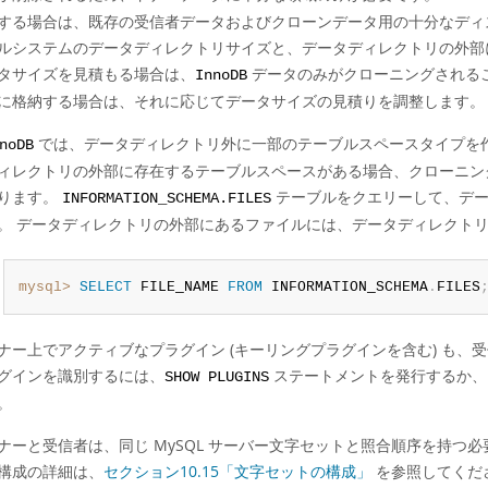
する場合は、既存の受信者データおよびクローンデータ用の十分なディ
ルシステムのデータディレクトリサイズと、データディレクトリの外部
タサイズを見積もる場合は、
データのみがクローニングされる
InnoDB
に格納する場合は、それに応じてデータサイズの見積りを調整します。
では、データディレクトリ外に一部のテーブルスペースタイプを作成
noDB
ィレクトリの外部に存在するテーブルスペースがある場合、クローニン
ります。
テーブルをクエリーして、デー
INFORMATION_SCHEMA.FILES
。 データディレクトリの外部にあるファイルには、データディレクト
mysql>
SELECT
 FILE_NAME 
FROM
 INFORMATION_SCHEMA
.
FILES
ナー上でアクティブなプラグイン (キーリングプラグインを含む) も、
グインを識別するには、
ステートメントを発行するか、
SHOW PLUGINS
。
ナーと受信者は、同じ MySQL サーバー文字セットと照合順序を持つ必
構成の詳細は、
セクション10.15「文字セットの構成」
を参照してくだ