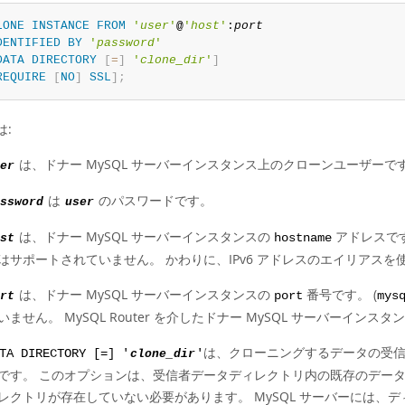
LONE
INSTANCE
FROM
'
user
'
@
'
host
'
:
port
DENTIFIED
BY
'
password
'
DATA
DIRECTORY
[
=
]
'
clone_dir
'
]
REQUIRE
[
NO
]
SSL
]
;
は:
は、ドナー MySQL サーバーインスタンス上のクローンユーザーで
er
は
のパスワードです。
ssword
user
は、ドナー MySQL サーバーインスタンスの
アドレスです
st
hostname
はサポートされていません。 かわりに、IPv6 アドレスのエイリアスを使
は、ドナー MySQL サーバーインスタンスの
番号です。 (
rt
port
mys
いません。 MySQL Router を介したドナー MySQL サーバーイ
は、クローニングするデータの受
TA DIRECTORY [=] '
clone_dir
'
です。 このオプションは、受信者データディレクトリ内の既存のデー
レクトリが存在していない必要があります。 MySQL サーバーには