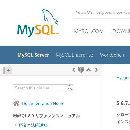
The world's most popular open s
MYSQL.COM
DOWN
MySQL Server
MySQL Enterprise
Workbench
MySQL
5.6
Documentation Home
クロー
MySQL 8.0 リファレンスマニュアル
インス
序文と法的通知