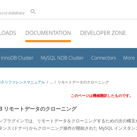
ource database
LOADS
DOCUMENTATION
DEVELOPER ZONE
InnoDB Cluster
MySQL NDB Cluster
Connectors
More
 8.0 リファレンスマニュアル
/
...
/
リモートデータのクローニング
このページは機械翻訳したものです。
.7.3 リモートデータのクローニング
ンプラグインでは、リモートデータをクローニングするための次の構文がサ
タンス (ドナー) からクローニング操作が開始された MySQL インスタ