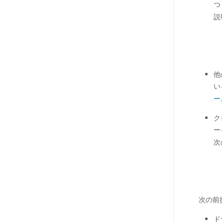
つ
説
他
い
ー
ク
ー
次
次の前
ド