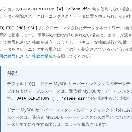
プションの
句を使用しない場合
DATA DIRECTORY [=] '
clone_dir
'
データが削除され、クローニングされたデータに置き換えられ、その後
は、クローニングされたデータをネットワーク経
EQUIRE [NO] SSL]
示的に指定します。 明示的な指定が満たされない場合は、エラーが返され
トで暗号化された接続を確立しようとし、セキュアな接続試行が失敗し
データをクローニングする場合は、この句が指定されているかどうかに
用の暗号化された接続の構成
を参照してください。
注記
デフォルトでは、ドナー MySQL サーバーインスタンスのデータ
ブルおよびテーブルスペースは、受信者 MySQL サーバーインス
す。
句を指定すると、指定
DATA DIRECTORY [=] '
clone_dir
'
ドナー MySQL サーバーインスタンスのデータディレクトリ外に
スペースは、受信者 MySQL サーバーインスタンスの同じパスに
ースがすでに存在する場合は、エラーが報告されます。