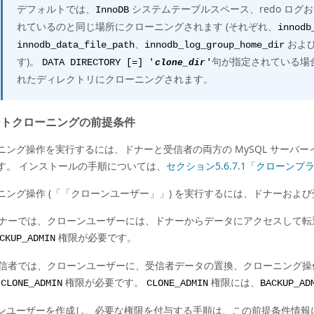
デフォルトでは、
システムテーブルスペース、redo ログお
InnoDB
れているのと同じ場所にクローニングされます (それぞれ、
innodb
、
およ
innodb_data_file_path
innodb_log_group_home_dir
す)。
句が指定されている場
DATA DIRECTORY [=] '
clone_dir
'
れたディレクトリにクローニングされます。
ートクローニングの前提条件
ニング操作を実行するには、ドナーと受信者の両方の MySQL サーバ
す。 インストールの手順については、
セクション5.6.7.1「クローン
ニング操作 (
「
「クローンユーザー」
」
) を実行するには、ドナーおよび
ナーでは、クローンユーザーには、ドナーからデータにアクセスして転送
権限が必要です。
CKUP_ADMIN
信者では、クローンユーザーに、受信者データの置換、クローニング操作
の
権限が必要です。
権限には、
CLONE_ADMIN
CLONE_ADMIN
BACKUP_AD
ンユーザーを作成し、必要な権限を付与する手順は、この前提条件情報