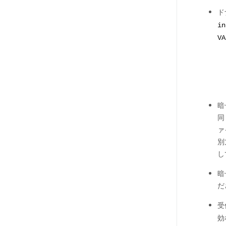
ド
in
VA
暗
同
ァ
別
し
暗
だ
受
効