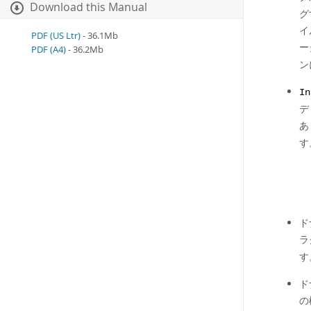
Download this Manual
グ
イ
PDF (US Ltr)
- 36.1Mb
ー
PDF (A4)
- 36.2Mb
ン
In
デ
あ
す
ド
ラ
す
ド
の