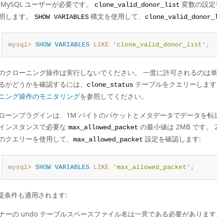
 MySQL ユーザーが必要です。
変数の設定
clone_valid_donor_list
明します。
構文を使用して、
SHOW VARIABLES
clone_valid_donor_
mysql>
SHOW
VARIABLES
LIKE
'clone_valid_donor_list'
;
のクローニング操作は実行しないでください。 一度に許可されるのは
るかどうかを確認するには、
テーブルをクエリーしま
clone_status
ニング操作のモニタリング
を参照してください。
ローンプラグインは、1M バイトのパケットとメタデータでデータを転送
インスタンスで必要な
の最小値は 2MB です。 
max_allowed_packet
のクエリーを使用して、
設定を確認します:
max_allowed_packet
mysql>
SHOW
VARIABLES
LIKE
'max_allowed_packet'
;
提条件も適用されます:
ナーの undo テーブルスペースファイル名は一意である必要があります