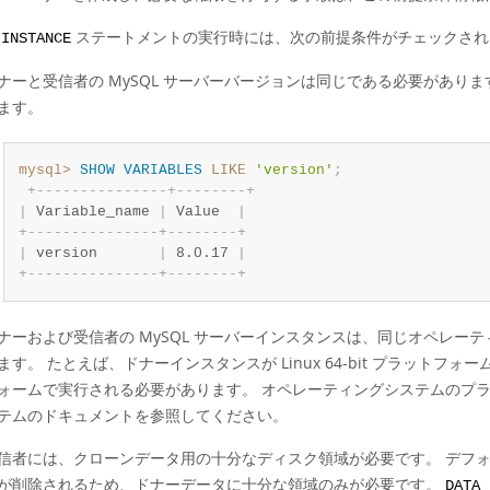
ステートメントの実行時には、次の前提条件がチェックされ
 INSTANCE
ナーと受信者の MySQL サーバーバージョンは同じである必要があります。 
ます。
mysql>
SHOW
VARIABLES
LIKE
'version'
;
+
-
-
-
-
-
-
-
-
-
-
-
-
-
-
-
+
-
-
-
-
-
-
-
-
+
|
 Variable_name 
|
 Value  
|
+
-
-
-
-
-
-
-
-
-
-
-
-
-
-
-
+
-
-
-
-
-
-
-
-
+
|
 version       
|
 8.0.17 
|
+
-
-
-
-
-
-
-
-
-
-
-
-
-
-
-
+
-
-
-
-
-
-
-
-
+
ナーおよび受信者の MySQL サーバーインスタンスは、同じオペレ
ます。 たとえば、ドナーインスタンスが Linux 64-bit プラッ
ォームで実行される必要があります。 オペレーティングシステムのプ
テムのドキュメントを参照してください。
信者には、クローンデータ用の十分なディスク領域が必要です。 デフ
が削除されるため、ドナーデータに十分な領域のみが必要です。
DATA 