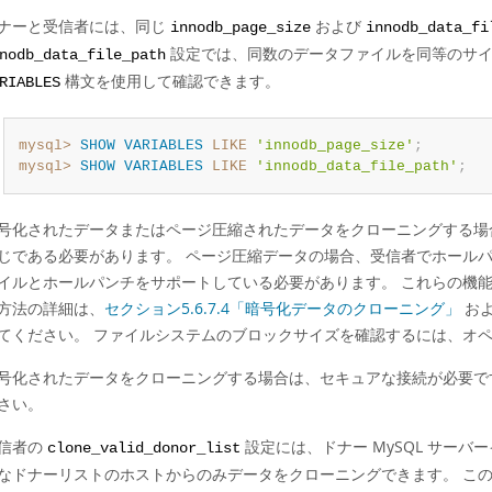
ナーと受信者には、同じ
および
innodb_page_size
innodb_data_fi
設定では、同数のデータファイルを同等のサイ
nodb_data_file_path
構文を使用して確認できます。
RIABLES
mysql>
SHOW
VARIABLES
LIKE
'innodb_page_size'
;
mysql>
SHOW
VARIABLES
LIKE
'innodb_data_file_path'
;
号化されたデータまたはページ圧縮されたデータをクローニングする場
じである必要があります。 ページ圧縮データの場合、受信者でホール
イルとホールパンチをサポートしている必要があります。 これらの機
方法の詳細は、
セクション5.6.7.4「暗号化データのクローニング」
お
てください。 ファイルシステムのブロックサイズを確認するには、オ
号化されたデータをクローニングする場合は、セキュアな接続が必要
さい。
信者の
設定には、ドナー MySQL サー
clone_valid_donor_list
なドナーリストのホストからのみデータをクローニングできます。 こ