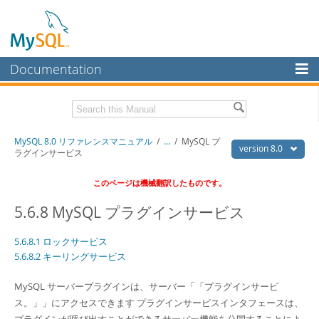
Documentation
MySQL Server
MySQL Enterprise
Download this Manual
MySQL 8.0 リファレンスマニュアル
/
...
/
MySQL プ
Workbench
version 8.0
ラグインサービス
InnoDB Cluster
PDF (US Ltr)
- 36.1Mb
このページは機械翻訳したものです。
PDF (A4)
- 36.2Mb
MySQL NDB Cluster
5.6.8 MySQL プラグインサービス
Connectors
5.6.8.1 ロックサービス
More
5.6.8.2 キーリングサービス
MySQL.com
MySQL サーバープラグインは、サーバー
「
「プラグインサービ
Downloads
ス。」
」
にアクセスできます プラグインサービスインタフェースは、